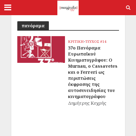
πανόραμα
ΚΡΙΤΙΚΗ
•
ΤΕΥΧΟΣ #14
37ο Πανόραμα
Ευρωπαϊκού
Κινηματογράφου: Ο
Murnau, ο Cassavetes
και ο Ferreri ως
περιπτώσεις
έκφρασης της
αυτοσυνειδησίας του
κινηματογράφου
Δημήτρης Κεχρής