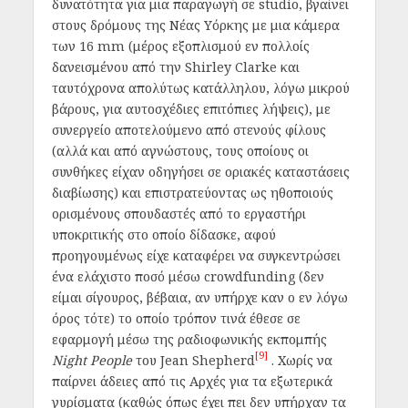
δυνατότητα για μια παραγωγή σε studio, βγαίνει
στους δρόμους της Νέας Υόρκης με μια κάμερα
των 16 mm (μέρος εξοπλισμού εν πολλοίς
δανεισμένου από την Shirley Clarke και
ταυτόχρονα απολύτως κατάλληλου, λόγω μικρού
βάρους, για αυτοσχέδιες επιτόπιες λήψεις), με
συνεργείο αποτελούμενο από στενούς φίλους
(αλλά και από αγνώστους, τους οποίους οι
συνθήκες είχαν οδηγήσει σε οριακές καταστάσεις
διαβίωσης) και επιστρατεύοντας ως ηθοποιούς
ορισμένους σπουδαστές από το εργαστήρι
υποκριτικής στο οποίο δίδασκε, αφού
προηγουμένως είχε καταφέρει να συγκεντρώσει
ένα ελάχιστο ποσό μέσω crowdfunding (δεν
είμαι σίγουρος, βέβαια, αν υπήρχε καν ο εν λόγω
όρος τότε) το οποίο τρόπον τινά έθεσε σε
εφαρμογή μέσω της ραδιοφωνικής εκπομπής
[9]
Night People
του Jean Shepherd
.
Χωρίς να
παίρνει άδειες από τις Αρχές για τα εξωτερικά
γυρίσματα (καθώς όπως έχει πει δεν υπήρχαν τα