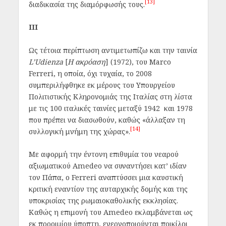
[13]
διαδικασία της διαμόρφωσής τους.
III
Ως τέτοια περίπτωση αντιμετωπίζω και την ταινία
L’Udienza
[
Η ακρόαση
] (1972), του Marco
Ferreri, η οποία, όχι τυχαία, το 2008
συμπεριλήφθηκε εκ μέρους του Υπουργείου
Πολιτιστικής Κληρονομιάς της Ιταλίας στη λίστα
με τις 100 ιταλικές ταινίες μεταξύ 1942 και 1978
που πρέπει να διασωθούν, καθώς «άλλαξαν τη
[14]
συλλογική μνήμη της χώρας».
Με αφορμή την έντονη επιθυμία του νεαρού
αξιωματικού Amedeo να συναντήσει κατ’ ιδίαν
τον Πάπα, ο Ferreri αναπτύσσει μια καυστική
κριτική εναντίον της αυταρχικής δομής και της
υποκρισίας της ρωμαιοκαθολικής εκκλησίας.
Καθώς η επιμονή του Amedeo εκλαμβάνεται ως
εκ προοιμίου ύποπτη, ενεργοποιούνται ποικίλοι