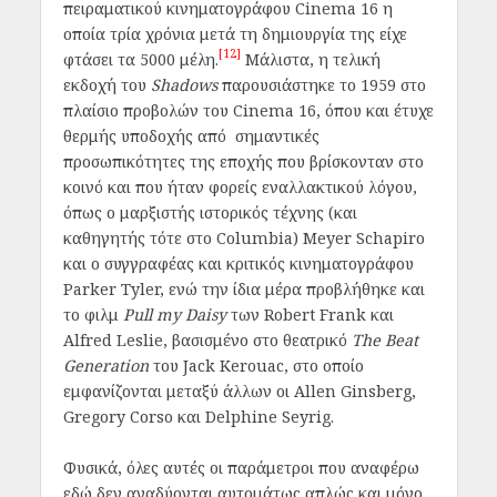
πειραματικού κινηματογράφου Cinema 16 η
οποία τρία χρόνια μετά τη δημιουργία της είχε
[12]
φτάσει τα 5000 μέλη.
Μάλιστα, η τελική
εκδοχή του
Shadows
παρουσιάστηκε το 1959 στο
πλαίσιο προβολών του Cinema 16, όπου και έτυχε
θερμής υποδοχής από σημαντικές
προσωπικότητες της εποχής που βρίσκονταν στο
κοινό και που ήταν φορείς εναλλακτικού λόγου,
όπως ο μαρξιστής ιστορικός τέχνης (και
καθηγητής τότε στο Columbia) Meyer Schapiro
και ο συγγραφέας και κριτικός κινηματογράφου
Parker Tyler, ενώ την ίδια μέρα προβλήθηκε και
το φιλμ
Pull my Daisy
των Robert Frank και
Alfred Leslie, βασισμένο στο θεατρικό
The Beat
Generation
του Jack Kerouac, στο οποίο
εμφανίζονται μεταξύ άλλων οι Allen Ginsberg,
Gregory Corso και Delphine Seyrig.
Φυσικά, όλες αυτές οι παράμετροι που αναφέρω
εδώ δεν αναδύονται αυτομάτως απλώς και μόνο