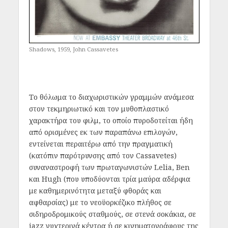
Shadows, 1959, John Cassavetes
Το θόλωμα το διαχωριστικών γραμμών ανάμεσα
στον τεκμηριωτικό και τον μυθοπλαστικό
χαρακτήρα του φιλμ, το οποίο πυροδοτείται ήδη
από ορισμένες εκ των παραπάνω επιλογών,
εντείνεται περαιτέρω από την πραγματική
(κατόπιν παρότρυνσης από τον Cassavetes)
συναναστροφή των πρωταγωνιστών Lelia, Ben
και Hugh (που υποδύονται τρία μαύρα αδέρφια
με καθημερινότητα μεταξύ φθοράς και
αφθαρσίας) με το νεοϋορκέζικο πλήθος σε
σιδηροδρομικούς σταθμούς, σε στενά σοκάκια, σε
jazz νυχτερινά κέντρα ή σε κινηματογράφους της