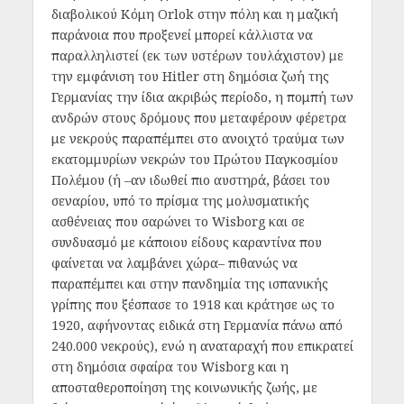
διαβολικού Κόμη Orlok στην πόλη και η μαζική
παράνοια που προξενεί μπορεί κάλλιστα να
παραλληλιστεί (εκ των υστέρων τουλάχιστον) με
την εμφάνιση του Hitler στη δημόσια ζωή της
Γερμανίας την ίδια ακριβώς περίοδο, η πομπή των
ανδρών στους δρόμους που μεταφέρουν φέρετρα
με νεκρούς παραπέμπει στο ανοιχτό τραύμα των
εκατομμυρίων νεκρών του Πρώτου Παγκοσμίου
Πολέμου (ή –αν ιδωθεί πιο αυστηρά, βάσει του
σεναρίου, υπό το πρίσμα της μολυσματικής
ασθένειας που σαρώνει το Wisborg και σε
συνδυασμό με κάποιου είδους καραντίνα που
φαίνεται να λαμβάνει χώρα– πιθανώς να
παραπέμπει και στην πανδημία της ισπανικής
γρίπης που ξέσπασε το 1918 και κράτησε ως το
1920, αφήνοντας ειδικά στη Γερμανία πάνω από
240.000 νεκρούς), ενώ η αναταραχή που επικρατεί
στη δημόσια σφαίρα του Wisborg και η
αποσταθεροποίηση της κοινωνικής ζωής, με