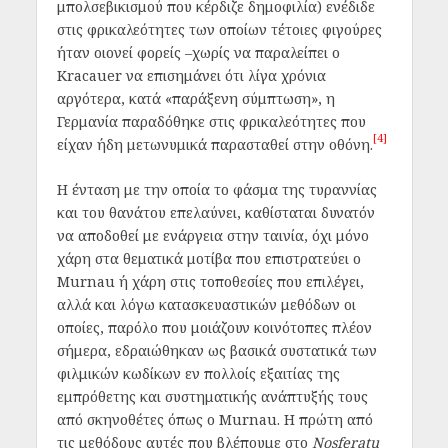
μπολσεβικισμού που κέρδιζε δημοφιλία) ενέδιδε
στις φρικαλεότητες των οποίων τέτοιες φιγούρες
ήταν οιονεί φορείς –χωρίς να παραλείπει ο
Kracauer να επισημάνει ότι λίγα χρόνια
αργότερα, κατά «παράξενη σύμπτωση», η
Γερμανία παραδόθηκε στις φρικαλεότητες που
[4]
είχαν ήδη μετωνυμικά παρασταθεί στην οθόνη.
Η ένταση με την οποία το φάσμα της τυραννίας
και του θανάτου επελαύνει, καθίσταται δυνατόν
να αποδοθεί με ενάργεια στην ταινία, όχι μόνο
χάρη στα θεματικά μοτίβα που επιστρατεύει ο
Murnau ή χάρη στις τοποθεσίες που επιλέγει,
αλλά και λόγω κατασκευαστικών μεθόδων οι
οποίες, παρόλο που μοιάζουν κοινότοπες πλέον
σήμερα, εδραιώθηκαν ως βασικά συστατικά των
φιλμικών κωδίκων εν πολλοίς εξαιτίας της
εμπρόθετης και συστηματικής ανάπτυξής τους
από σκηνοθέτες όπως ο Murnau. Η πρώτη από
τις μεθόδους αυτές που βλέπουμε στο
Nosferatu