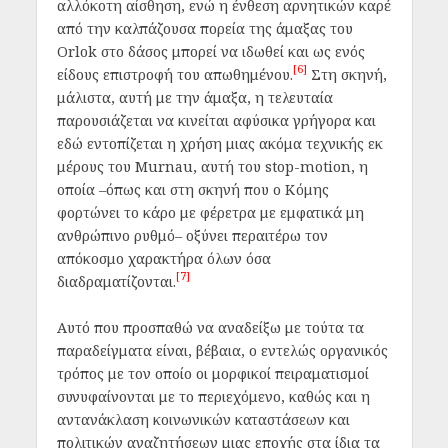
αλλόκοτη αίσθηση, ενώ η ένθεση αρνητικών καρέ
από την καλπάζουσα πορεία της άμαξας του
Orlok στο δάσος μπορεί να ιδωθεί και ως ενός
[6]
είδους επιστροφή του απωθημένου.
Στη σκηνή,
μάλιστα, αυτή με την άμαξα, η τελευταία
παρουσιάζεται να κινείται αφύσικα γρήγορα και
εδώ εντοπίζεται η χρήση μιας ακόμα τεχνικής εκ
μέρους του Murnau, αυτή του stop-motion, η
οποία –όπως και στη σκηνή που ο Κόμης
φορτώνει το κάρο με φέρετρα με εμφατικά μη
ανθρώπινο ρυθμό– οξύνει περαιτέρω τον
απόκοσμο χαρακτήρα όλων όσα
[7]
διαδραματίζονται.
Αυτό που προσπαθώ να αναδείξω με τούτα τα
παραδείγματα είναι, βέβαια, ο εντελώς οργανικός
τρόπος με τον οποίο οι μορφικοί πειραματισμοί
συνυφαίνονται με το περιεχόμενο, καθώς και η
αντανάκλαση κοινωνικών καταστάσεων και
πολιτικών αναζητήσεων μιας εποχής στα ίδια τα