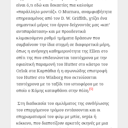
είναι ό,τι εδώ και δεκαετίες πια καλούμε
«παράλληλο μοντάζ». Ο Murnau, αναμφισβήτητα
επηρεασμένος από τον D. W. Griffith, χτίζει ένα
σημαντικό μέρος του έργου δείχνοντάς μας «κατ’
αντιπαράσταση» και με προοδευτικά
κλιμακούμενο ρυθμό τμήματα δράσεων που
συμβαίνουν την ίδια στιγμή σε διαφορετικά μέρη,
όπως η ανήσυχη καθημερινότητα της Ellen στο
σπίτι της που επιδεινώνεται ταυτόχρονα με την
εφιαλτική παραμονή του Hutter στο κάστρο του
Orlok στα Καρπάθια ή η αγωνιώδης επιστροφή
του Hutter στο Wisborg που εκτυλίσσεται
ταυτόχρονα με το ταξίδι του ιστιοφόρου με το
[5]
οποίο ο Κόμης καταφθάνει στην πόλη.
Στη διαδικασία του σμιλέματος της συνδήλωσης
του επερχόμενου τρόμου εντάσσονται και οι
επιχρωματισμοί του φιλμ με μπλε, sepia ή
κόκκινο, που διαποτίζουν αρκετές σκηνές με μια