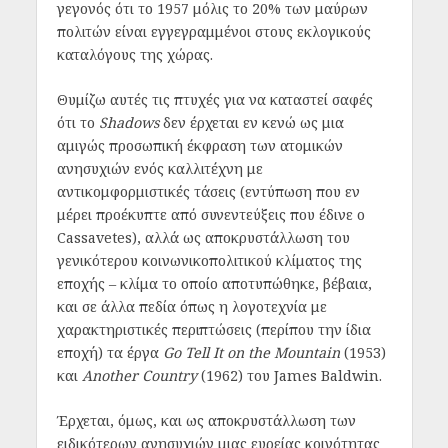
γεγονός ότι το 1957 μόλις το 20% των μαύρων
πολιτών είναι εγγεγραμμένοι στους εκλογικούς
καταλόγους της χώρας.
Θυμίζω αυτές τις πτυχές για να καταστεί σαφές
ότι το
Shadows
δεν έρχεται εν κενώ ως μια
αμιγώς προσωπική έκφραση των ατομικών
ανησυχιών ενός καλλιτέχνη με
αντικομφορμιστικές τάσεις (εντύπωση που εν
μέρει προέκυπτε από συνεντεύξεις που έδινε ο
Cassavetes), αλλά ως αποκρυστάλλωση του
γενικότερου κοινωνικοπολιτικού κλίματος της
εποχής – κλίμα το οποίο αποτυπώθηκε, βέβαια,
και σε άλλα πεδία όπως η λογοτεχνία με
χαρακτηριστικές περιπτώσεις (περίπου την ίδια
εποχή) τα έργα
Go Tell It on the Mountain
(1953)
και
Another Country
(1962) του James Baldwin.
Έρχεται, όμως, και ως αποκρυστάλλωση των
ειδικότερων ανησυχιών μιας ευρείας κοινότητας