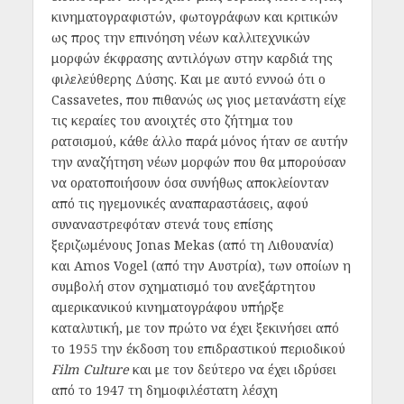
κινηματογραφιστών, φωτογράφων και κριτικών
ως προς την επινόηση νέων καλλιτεχνικών
μορφών έκφρασης αντιλόγων στην καρδιά της
φιλελεύθερης Δύσης. Και με αυτό εννοώ ότι ο
Cassavetes, που πιθανώς ως γιος μετανάστη είχε
τις κεραίες του ανοιχτές στο ζήτημα του
ρατσισμού, κάθε άλλο παρά μόνος ήταν σε αυτήν
την αναζήτηση νέων μορφών που θα μπορούσαν
να ορατοποιήσουν όσα συνήθως αποκλείονταν
από τις ηγεμονικές αναπαραστάσεις, αφού
συναναστρεφόταν στενά τους επίσης
ξεριζωμένους Jonas Mekas (από τη Λιθουανία)
και Amos Vogel (από την Αυστρία), των οποίων η
συμβολή στον σχηματισμό του ανεξάρτητου
αμερικανικού κινηματογράφου υπήρξε
καταλυτική, με τον πρώτο να έχει ξεκινήσει από
το 1955 την έκδοση του επιδραστικού περιοδικού
Film Culture
και με τον δεύτερο να έχει ιδρύσει
από το 1947 τη δημοφιλέστατη λέσχη