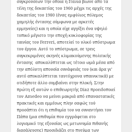
συγκρούσεων την οποία η Ιταλία βίωνε από τα
τέλη της δεκαετίας του 1960 μέχρι τις αρχές της
δεκαετίας του 1980 (ένας εμφύλιος πόλεμος
χαμηλής έντασης σύμφωνα με αρκετές
ερμηνείες) και η οποία είχε αγγίξει ένα υψηλό
τοπικό μέγιστο την εποχή κυκλοφορίας της
ταινίας του Ferreri, αποτελεί το υλικό υπόστρωμα
του έργου. Αυτό το υπόστρωμα, σε τρεις
συγκεκριμένες σκηνές κλιμακούμενης πολιτικής
έντασης αποκαλύπτεται ως τέτοιο ωμά μέσα από
την απόλυτη απουσία συνάφειάς του (και άρα γι’
αυτό αποκαλύπτεται ταυτόχρονα υπαινικτικά) με
οτιδήποτε άλλο συμβαίνει στην πλοκή. Στην
πρώτη εξ αυτών ο επιθεωρητής Diaz προειδοποιεί
τον Amedeo να μείνει μακριά από επαναστατικές
πρακτικές και εμμέσως πλην σαφώς τού
προσάπτει ότι η επιθυμία του να συναντήσει τον
Πάπα (μια επιθυμία που εγγράφεται στο
λογισμικό της εξουσίας ως μετωνυμία πιθανής
διασάλευσης) προσιδιάζει στο πνεύμα των