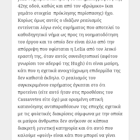
42
ης
οδού, καθώς και από τον «βρώμικο» (και
γεμάτο στοιχεία πρόκλησης περίσπασης) ήχο.
Κυρίως όμως αυτός ο ιδιάζων ρεαλισμός
εντείνεται λόγω ενός ευρήματος που αποτελεί το
καθοδηγητικό νήμα ως προς τη νοηματοδότηση
του έργου και το οποίο δεν είναι άλλο από την
απόρριψη που υφίσταται η Lelia από τον λευκό
εραστή της, όταν αυτός συνειδητοποιεί (αφότου
γνωρίσει τον αδερφό της Hugh) ότι είναι μαύρη,
κάτι που η σχετικά ανοιχτόχρωμη επιδερμίδα της
δεν καθιστά έκδηλο. Ο ρεαλισμός του
συγκεκριμένου ευρήματος έγκειται στο ότι
προτείνει (είτε αυτό ήταν στις προσθέσεις του
Cassavetes είτε όχι) μια ορισμένη οπτική
κατανόησης αντιπαραθέσεων της εποχής σχετικά
με τις φυλετικές διακρίσεις σύμφωνα με την οποία
οι μαύροι άνθρωποι δεν ανήκουν σε κάποια
διακριτή
γενετική
κατηγορία και ότι αυτό που
καλούμε «φυλή» είναι κάτι που μπορεί να γίνει