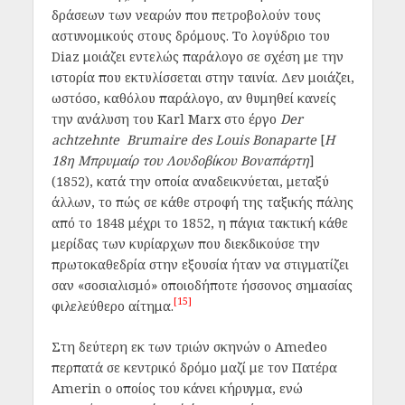
δράσεων των νεαρών που πετροβολούν τους
αστυνομικούς στους δρόμους. Το λογύδριο του
Diaz μοιάζει εντελώς παράλογο σε σχέση με την
ιστορία που εκτυλίσσεται στην ταινία. Δεν μοιάζει,
ωστόσο, καθόλου παράλογο, αν θυμηθεί κανείς
την ανάλυση του Karl Marx στο έργο
Der
achtzehnte Brumaire des Louis Bonaparte
[
Η
18
η
Μπρυμαίρ του Λουδοβίκου Βοναπάρτη
]
(1852), κατά την οποία αναδεικνύεται, μεταξύ
άλλων, το πώς σε κάθε στροφή της ταξικής πάλης
από το 1848 μέχρι το 1852, η πάγια τακτική κάθε
μερίδας των κυρίαρχων που διεκδικούσε την
πρωτοκαθεδρία στην εξουσία ήταν να στιγματίζει
σαν «σοσιαλισμό» οποιοδήποτε ήσσονος σημασίας
[15]
φιλελεύθερο αίτημα.
Στη δεύτερη εκ των τριών σκηνών o Amedeo
περπατά σε κεντρικό δρόμο μαζί με τον Πατέρα
Amerin ο οποίος του κάνει κήρυγμα, ενώ