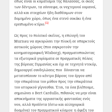
όπως είναι οι κυματισμοί της θάλασσας, οι σκιές
των δέντρων, τα σύννεφα, οι νυχτερινοί ουρανοί,
αλλά και στοιχείων ήδη διαθέσιμων στον
δομημένο χώρο, όπως ένα στενό σοκάκι ή ένα
[2]
ερειπωμένο κτίριο.
Ως προς το πολιτικό σκέλος, η επιλογή του
Murnau να αγκυρώσει την πλοκή σε υπαρκτούς
αστικούς χώρους (που συγκροτούν την
κινηματογραφική Wisborg), πραγματοποιώντας
τα εξωτερικά γυρίσματα σε πραγματικές πόλεις
της βόρειας Γερμανίας και όχι σε τεχνητά ντεκόρ,
δημιουργεί συνδηλώσεις που δύνανται να
μετατοπίσουν το κέντρο βάρους του έργου από
την επικράτεια του μύθου προς την επικράτεια
του ιστορικού γίγνεσθαι. Έτσι, τα όσα βλέπουμε,
σημειώνει ο Bert Cardullo, πιθανώς να μην είναι
αποκυήματα της οργιαστικής φαντασίας ενός
νου, αλλά προϊόντα (έστω και αλληγορικά
δοσμένα) του πραγματικού κόσμου: η άφιξη του