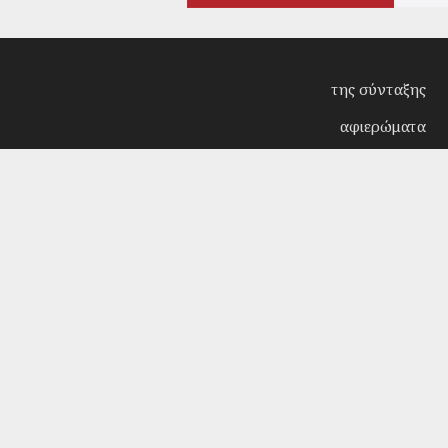
της σύνταξης
αφιερώματα
συνεντεύξεις
επίκαιρα
κριτική
λογοτεχνία
στήλες
αρχείο
Copyright © 2018. Manufactured by
Sociality
- Desi