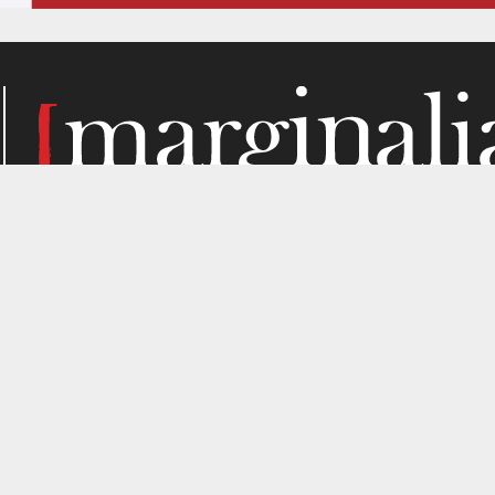
Κάθε μήνα, το Marginalia αναζητά την ύλη του στα σημεί
παραγωγής. Σε όσα μας ενδιαφέρουν από κριτική σκοπιά. Κ
gned by
4SHARE
&
кʊʟᴀ
.