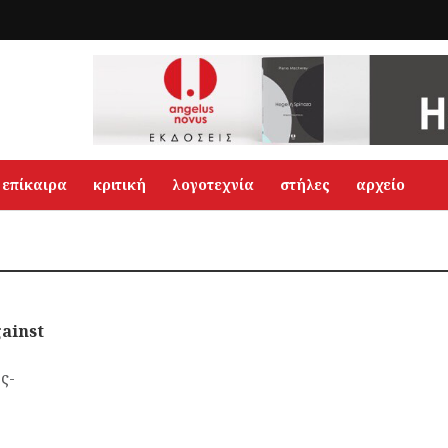
επίκαιρα
κριτική
λογοτεχνία
στήλες
αρχείο
gainst
ς-