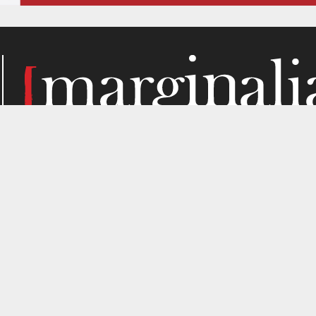
Κάθε μήνα, το Marginalia αναζητά την ύλη του στα σημεί
παραγωγής. Σε όσα μας ενδιαφέρουν από κριτική σκοπιά. Κ
gned by
4SHARE
&
кʊʟᴀ
.