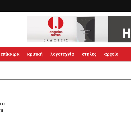
επίκαιρα
κριτική
λογοτεχνία
στήλες
αρχείο
το
in