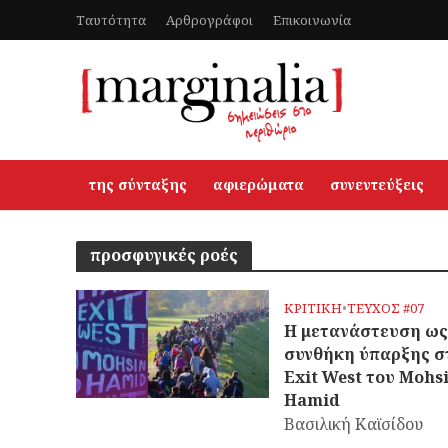
Ταυτότητα
Αρθρογράφοι
Επικοινωνία
της σύνταξης
αφιερώματα
συνεντεύξεις
προσφυγικές ροές
ΚΡΙΤΙΚΗ
•
ΤΕΥΧΟΣ #07
Η μετανάστευση ως
συνθήκη ύπαρξης σ
Exit West του Mohs
Hamid
Βασιλική Καϊσίδου