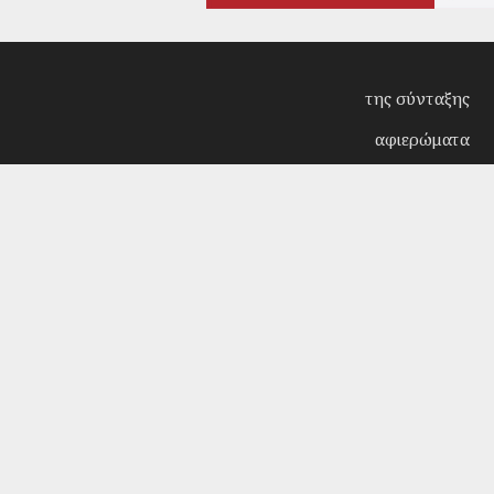
της σύνταξης
αφιερώματα
συνεντεύξεις
επίκαιρα
κριτική
λογοτεχνία
στήλες
αρχείο
Copyright © 2018. Manufactured by
Sociality
- Desi