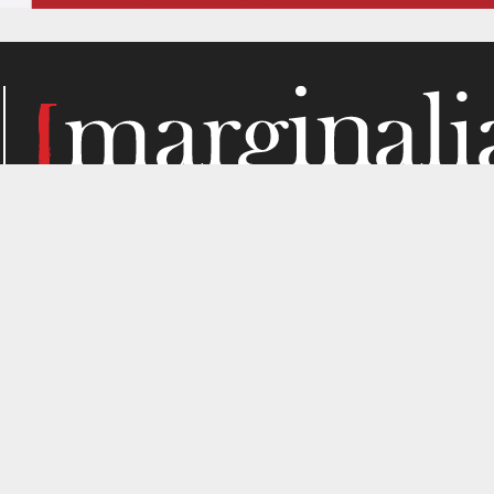
Κάθε μήνα, το Marginalia αναζητά την ύλη του στα σημεί
παραγωγής. Σε όσα μας ενδιαφέρουν από κριτική σκοπιά. Κ
gned by
4SHARE
&
кʊʟᴀ
.