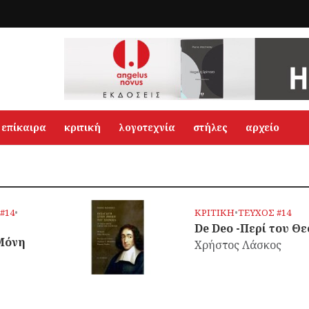
επίκαιρα
κριτική
λογοτεχνία
στήλες
αρχείο
#14
•
ΚΡΙΤΙΚΗ
•
ΤΕΥΧΟΣ #14
De Deo -Περί του Θε
«Μόνη
Χρήστος Λάσκος