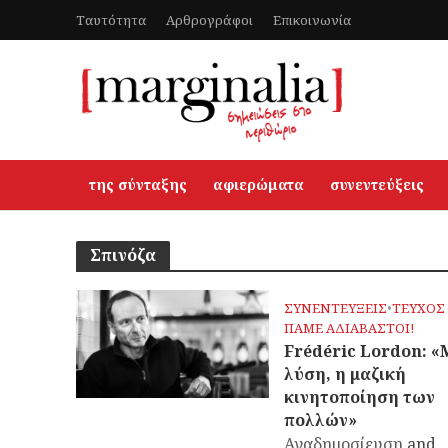
Ταυτότητα
Αρθρογράφοι
Επικοινωνία
της σύνταξης
αφιερώματα
συνεντεύξεις
Σπινόζα
ΣΥΝΕΝΤΕΥΞΕΙΣ
•
ΤΕΥΧΟΣ 
ΠΑΜΕ ΑΔΙΑΒΑΣΤΟΙ!
Frédéric Lordon: 
λύση, η μαζική
κινητοποίηση των
πολλών»
Αναδημοσίευση
and