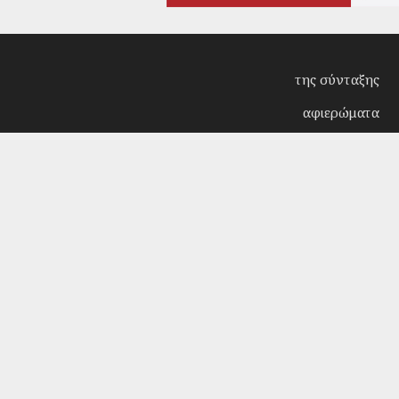
της σύνταξης
αφιερώματα
συνεντεύξεις
επίκαιρα
κριτική
λογοτεχνία
στήλες
αρχείο
Copyright © 2018. Manufactured by
Sociality
- Desi