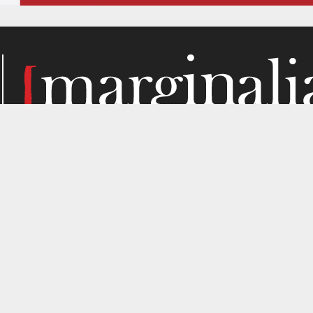
Κάθε μήνα, το Marginalia αναζητά την ύλη του στα σημεί
παραγωγής. Σε όσα μας ενδιαφέρουν από κριτική σκοπιά. Κ
gned by
4SHARE
&
кʊʟᴀ
.