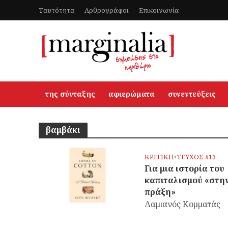
Ταυτότητα
Αρθρογράφοι
Επικοινωνία
της σύνταξης
αφιερώματα
συνεντεύξεις
βαμβάκι
ΚΡΙΤΙΚΗ
•
ΤΕΥΧΟΣ #13
Για μια ιστορία του
καπιταλισμού «στη
πράξη»
Δαμιανός Κομματάς