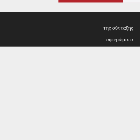
της σύνταξης
αφιερώματα
συνεντεύξεις
επίκαιρα
κριτική
λογοτεχνία
στήλες
αρχείο
Copyright © 2018. Manufactured by
Sociality
- Desi