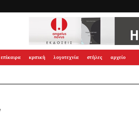
επίκαιρα
κριτική
λογοτεχνία
στήλες
αρχείο
ν