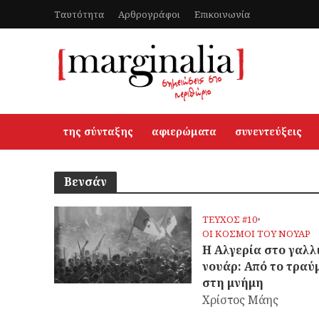
Ταυτότητα
Αρθρογράφοι
Επικοινωνία
της σύνταξης
αφιερώματα
συνεντεύξεις
Βενσάν
ΤΕΥΧΟΣ #10
•
OΙ ΚΟΣΜΟΙ ΤΟΥ ΝΟΥΑΡ
Η Αλγερία στο γαλλ
νουάρ: Από το τραύ
στη μνήμη
Χρίστος Μάης