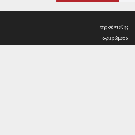
της σύνταξης
αφιερώματα
συνεντεύξεις
επίκαιρα
κριτική
λογοτεχνία
στήλες
αρχείο
Copyright © 2018. Manufactured by
Sociality
- Desi