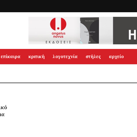
επίκαιρα
κριτική
λογοτεχνία
στήλες
αρχείο
ικό
μα