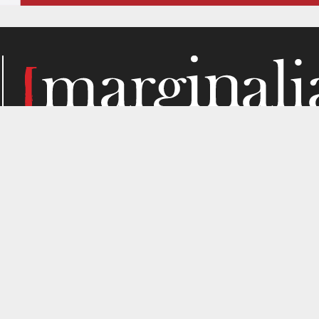
Κάθε μήνα, το Marginalia αναζητά την ύλη του στα σημεί
παραγωγής. Σε όσα μας ενδιαφέρουν από κριτική σκοπιά. Κ
gned by
4SHARE
&
кʊʟᴀ
.