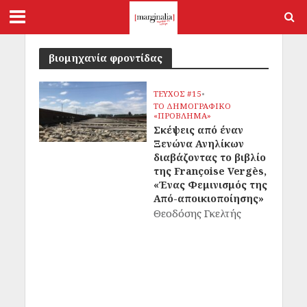
βιομηχανία φροντίδας
ΤΕΥΧΟΣ #15
•
ΤΟ ΔΗΜΟΓΡΑΦΙΚΟ
«ΠΡΟΒΛΗΜΑ»
Σκέψεις από έναν
Ξενώνα Ανηλίκων
διαβάζοντας το βιβλίο
της Françoise Vergès,
«Ένας Φεμινισμός της
Από-αποικιοποίησης»
Θεοδόσης Γκελτής