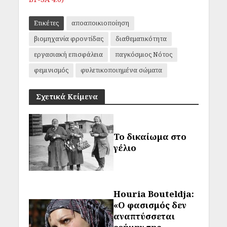
Ετικέτες
αποαποικιοποίηση
βιομηχανία φροντίδας
διαθεματικότητα
εργασιακή επισφάλεια
παγκόσμιος Νότος
φεμινισμός
φυλετικοποιημένα σώματα
Σχετικά Κείμενα
Το δικαίωμα στο
γέλιο
Houria Bouteldja:
«Ο φασισμός δεν
αναπτύσσεται