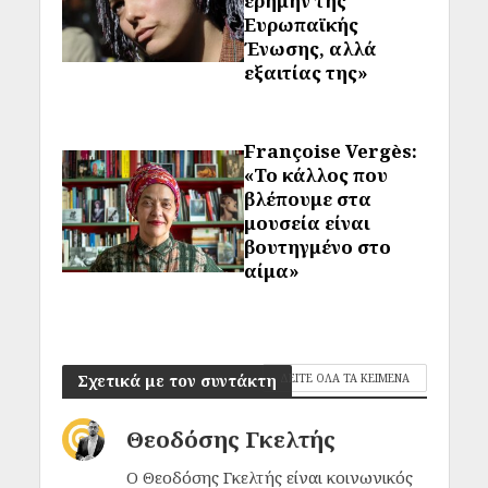
ερήμην της
Ευρωπαϊκής
Ένωσης, αλλά
εξαιτίας της»
Françoise Vergès:
«Το κάλλος που
βλέπουμε στα
μουσεία είναι
βουτηγμένο στο
αίμα»
Σχετικά με τον συντάκτη
ΔΕΙΤΕ ΟΛΑ ΤΑ ΚΕΙΜΕΝΑ
Θεοδόσης Γκελτής
Ο Θεοδόσης Γκελτής είναι κοινωνικός