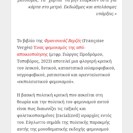
κάρτα στο μετρό. Εκδιώξιμες και απελάσιμες
υπάρξεις.»
To βιβλίο της
Φρανσουάζ Βερζές
(Françoise
Vergès)
Ένας φεμινισμός της από-
αποικιοποίησης
(μτφρ. Γιώργος Προδρόμου,
Τοποβόρος, 2023) αποτελεί μια φλογερή κριτική
του λευκού, δυτικού, καταστατικά ισλαμοφοβικού,
νεγροφοβικού, ρατσιστικού και οριενταλιστικού
«εκπολιτιστικού φεμινισμού».
Η βασική πολιτική κριτική που ασκείται στη
θεωρία και την πολιτική του φεμινισμού αυτού
είναι πως διαιωνίζει τις ταξικές και
φυλετικοποιημένες [racialized] ιεραρχίες εντός
του. Εύγλωττο σημάδι της πολιτικής παρακμής
αυτής της μονοθεματικής εκδοχής φεμινισμού