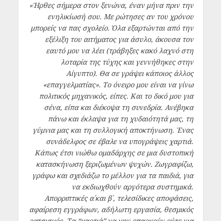
«Ήρθες σήμερα στον ξενώνα, έναν μήνα πριν την
ενηλικίωσή σου. Με ρώτησες αν του χρόνου
μπορείς να πας σχολείο. Όλα εξαρτώνται από την
εξέλιξη του αιτήματος για άσυλο, άκουσα τον
εαυτό μου να λέει (τράβηξες κακό λαχνό στη
λοταρία της τύχης και γεννήθηκες στην
Αίγυπτο). Θα σε γράψει κάποιος άλλος
«επαγγελματίας». Το όνειρο μου είναι να γίνω
πολιτικός μηχανικός, είπες. Και το δικό μου για
σένα, είπα και διέκοψα τη συνεδρία. Ανέβηκα
πάνω και έκλαψα για τη χυδαιότητά μας, τη
γύμνια μας και τη συλλογική αποκτήνωση. Ένας
συνάδελφος σε έβαλε να υπογράψεις χαρτιά.
Κάπως έτσι νιώθω ομαδάρχης σε μια δυστοπική
κατασκήνωση ξεριζωμένων ψυχών. Ζωγραφίζω,
γράφω και σχεδιάζω το μέλλον για τα παιδιά, για
να εκδιωχθούν αργότερα συστημικά.
Απορριπτικές α΄και β΄, τελεσίδικες αποφάσεις,
αφαίρεση εγγράφων, αδήλωτη εργασία, θεσμικός
ρατσισμός. Τα “χαρτιά” να μην επαρκούν ούτε για