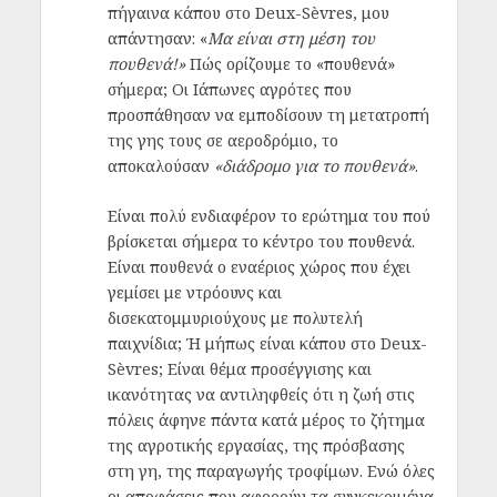
πήγαινα κάπου στο Deux-Sèvres, μου
απάντησαν: «
Μα είναι στη μέση του
πουθενά!»
Πώς ορίζουμε το «πουθενά»
σήμερα; Οι Ιάπωνες αγρότες που
προσπάθησαν να εμποδίσουν τη μετατροπή
της γης τους σε αεροδρόμιο, το
αποκαλούσαν
«διάδρομο για το πουθενά»
.
Είναι πολύ ενδιαφέρον το ερώτημα του πού
βρίσκεται σήμερα το κέντρο του πουθενά.
Είναι πουθενά ο εναέριος χώρος που έχει
γεμίσει με ντρόουνς και
δισεκατομμυριούχους με πολυτελή
παιχνίδια; Ή μήπως είναι κάπου στο Deux-
Sèvres; Είναι θέμα προσέγγισης και
ικανότητας να αντιληφθείς ότι η ζωή στις
πόλεις άφηνε πάντα κατά μέρος το ζήτημα
της αγροτικής εργασίας, της πρόσβασης
στη γη, της παραγωγής τροφίμων. Ενώ όλες
οι αποφάσεις που αφορούν τα συγκεκριμένα