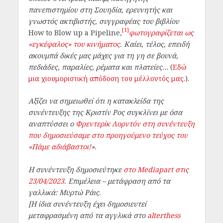
πανεπιστημίου στη Σουηδία, ερευνητής και
γνωστός ακτιβιστής, συγγραφέας του βιβλίου
[1]
How to Blow up a Pipeline
,
φωτογραφίζεται ως
«εγκέφαλος» του κινήματος
. Καίει, τέλος, επειδή
ακουμπά δικές μας μάχες για τη γη σε βουνά,
πεδιάδες, παραλίες, ρέματα και πλατείες…
(
Εδώ
μια χιουμοριστική απόδοση του μέλλοντός μας.
).
Αξίζει να σημειωθεί ότι η κατακλείδα της
συνέντευξης της Κριστίν Ρος συγκλίνει με όσα
αναπτύσσει ο
Φρεντερίκ Λορντόν στη συνέντευξη
που δημοσιεύσαμε στο προηγούμενο τεύχος του
«Πάμε αδιάβαστοι!
».
Η συνέντευξη δημοσιεύτηκε
στο Mediapart στις
23/04/2023
. Επιμέλεια – μετάφραση από τα
γαλλικά: Μυρτώ Ράις.
[Η ίδια συνέντευξη έχει δημοσιευτεί
μεταφρασμένη από τα αγγλικά στο
alterthess