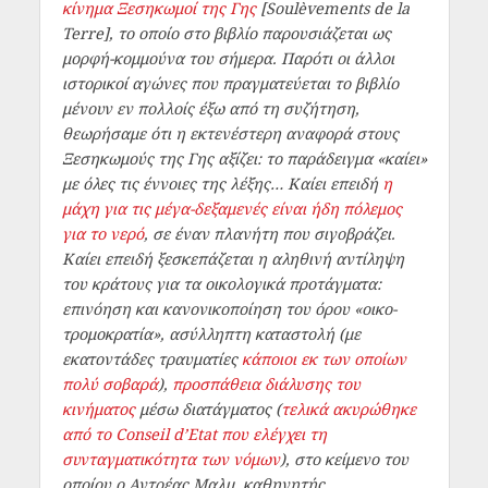
κίνημα Ξεσηκωμοί της Γης
[Soulèvements de la
Terre], το οποίο στο βιβλίο παρουσιάζεται ως
μορφή-κομμούνα του σήμερα. Παρότι οι άλλοι
ιστορικοί αγώνες που πραγματεύεται το βιβλίο
μένουν εν πολλοίς έξω από τη συζήτηση,
θεωρήσαμε ότι η εκτενέστερη αναφορά στους
Ξεσηκωμούς της Γης αξίζει: το παράδειγμα «καίει»
με όλες τις έννοιες της λέξης… Καίει επειδή
η
μάχη για τις μέγα-δεξαμενές είναι ήδη πόλεμος
για το νερό
, σε έναν πλανήτη που σιγοβράζει.
Καίει επειδή ξεσκεπάζεται η αληθινή αντίληψη
του κράτους για τα οικολογικά προτάγματα:
επινόηση και κανονικοποίηση του όρου «οικο-
τρομοκρατία», ασύλληπτη καταστολή (με
εκατοντάδες τραυματίες
κάποιοι εκ των οποίων
πολύ σοβαρά
),
προσπάθεια διάλυσης του
κινήματος
μέσω διατάγματος (
τελικά ακυρώθηκε
από το Conseil d’Etat που ελέγχει τη
συνταγματικότητα των νόμων
), στο κείμενο του
οποίου ο Αντρέας Μαλμ, καθηγητής