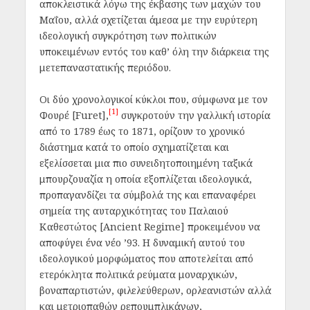
αποκλειστικά λόγω της έκβασης των μαχών του
Μαΐου, αλλά σχετίζεται άμεσα με την ευρύτερη
ιδεολογική συγκρότηση των πολιτικών
υποκειμένων εντός του καθ’ όλη την διάρκεια της
μετεπαναστατικής περιόδου.
Οι δύο χρονολογικοί κύκλοι που, σύμφωνα με τον
[1]
Φουρέ [Furet],
συγκροτούν την γαλλική ιστορία
από το 1789 έως το 1871, ορίζουν το χρονικό
διάστημα κατά το οποίο σχηματίζεται και
εξελίσσεται μια πιο συνειδητοποιημένη ταξικά
μπουρζουαζία η οποία εξοπλίζεται ιδεολογικά,
προπαγανδίζει τα σύμβολά της και επαναφέρει
σημεία της αυταρχικότητας του Παλαιού
Καθεστώτος [Ancient Regime] προκειμένου να
αποφύγει ένα νέο ’93. Η δυναμική αυτού του
ιδεολογικού μορφώματος που αποτελείται από
ετερόκλητα πολιτικά ρεύματα μοναρχικών,
βοναπαρτιστών, φιλελεύθερων, ορλεανιστών αλλά
και μετριοπαθών ρεπουμπλικάνων,