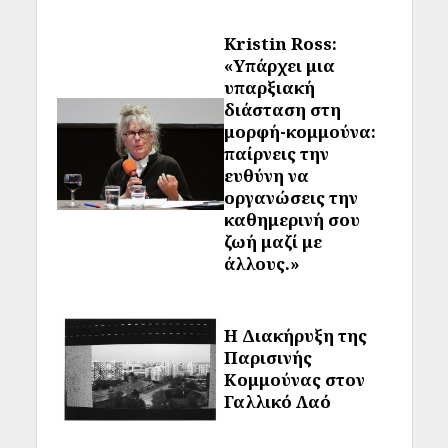
Kristin Ross:
«Υπάρχει μια
υπαρξιακή
διάσταση στη
μορφή-κομμούνα:
παίρνεις την
ευθύνη να
οργανώσεις την
καθημερινή σου
ζωή μαζί με
άλλους.»
Η Διακήρυξη της
Παρισινής
Κομμούνας στον
Γαλλικό Λαό