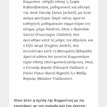
Κομμούνα –υπήρξε επίσης η Σοφία
Κοβαλέβσκαγια, μαθηματικός και αδελφή
της Αννά Ζακλάρ [Anna Jaclard], μα ήταν
ακόμα φοιτήτρια. Παρά ταύτα, αρκετοί
καθηγητές μαθηματικών συμμετείχαν στο
κίνημα, μέχρι θανάτου, όπως ο Φρανσίσκ
Σατελέ (
Francisque Châtelet)
, που
σκοτώθηκε κατά τις μάχες του Απριλίου, και
ο Εζέν Αντρέ (
Eugène André)
, που
εκτελέστηκε κατά τη Ματωμένη Εβδομάδα.
Αρκετοί κάπως πιο γνωστοί Κομμουνάροι
είχαν επίσης επιστημονική κατάρτιση, όπως
ο Εντουάρ Βαγιάν (
Édouard Vaillant)
, ο
Ραούλ Ριγκώ (
Raoul Rigault
) ή ο Μαξίμ
Βυιγιώμ (
Maxime Vuillaume)
.
Ποια ήταν η σχέση της Κομμούνας με τις
επιστήμες, με την πρόοδο και την έρευνα;