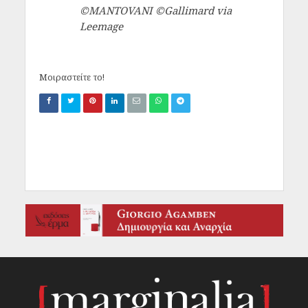
©MANTOVANI ©Gallimard via
Leemage
Μοιραστείτε το!