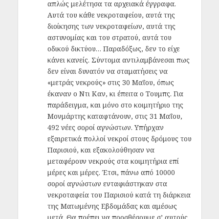
απλώς μελέτησα τα αρχειακά έγγραφα.
Αυτά του κάθε νεκροταφείου, αυτά της
διοίκησης των νεκροταφείων, αυτά της
αστυνομίας και του στρατού, αυτά του
οδικού δικτύου… Παραδόξως, δεν το είχε
κάνει κανείς. Σύντομα αντιλαμβάνεσαι πως
δεν είναι δυνατόν να σταματήσεις να
«μετράς νεκρούς» στις 30 Μαΐου, όπως
έκαναν ο Ντι Καν, κι έπειτα ο Τουμπς. Για
παράδειγμα, και μόνο στο κοιμητήριο της
Μονμάρτης καταφτάνουν, στις 31 Μαΐου,
492 νέες σοροί αγνώστων. Υπήρχαν
εξαιρετικά πολλοί νεκροί στους δρόμους του
Παρισιού, και εξακολούθησαν να
μεταφέρουν νεκρούς στα κοιμητήρια επί
μέρες και μέρες. Έτσι, πάνω από 10000
σοροί αγνώστων ενταφιάστηκαν στα
νεκροταφεία του Παρισιού κατά τη διάρκεια
της Ματωμένης Εβδομάδας και αμέσως
μετά. Θα πρέπει να προσθέσουμε σ’ αυτούς