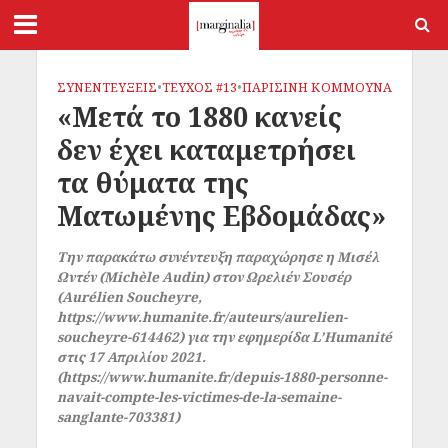
ΣΥΝΕΝΤΕΥΞΕΙΣ
•
ΤΕΥΧΟΣ #13
•
ΠΑΡΙΣΙΝΗ ΚΟΜΜΟΥΝΑ
«Μετά το 1880 κανείς
δεν έχει καταμετρήσει
τα θύματα της
Ματωμένης Εβδομάδας»
Την παρακάτω συνέντευξη παραχώρησε η Μισέλ
Ωντέν (Michèle Audin) στον Ωρελιέν Σουσέρ
(Aurélien Soucheyre,
https://www.humanite.fr/auteurs/aurelien-
soucheyre-614462) για την εφημερίδα L’Humanité
στις 17 Απριλίου 2021.
(https://www.humanite.fr/depuis-1880-personne-
navait-compte-les-victimes-de-la-semaine-
sanglante-703381)