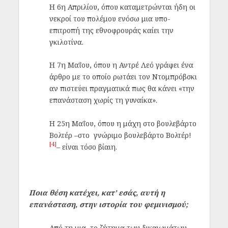
Η 6η Απριλίου, όπου καταμετρώνται ήδη οι
νεκροί του πολέμου ενόσω μια υπο-
επιτροπή της εθνοφρουράς καίει την
γκιλοτίνα.
Η 7η Μαΐου, όπου η Αντρέ Λεό γράφει ένα
άρθρο με το οποίο ρωτάει τον Ντομπρόβσκι
αν πιστεύει πραγματικά πως θα κάνει «την
επανάσταση χωρίς τη γυναίκα».
Η 25η Μαΐου, όπου η μάχη στο βουλεβάρτο
Βολτέρ –στο γνώριμο βουλεβάρτο Βολτέρ!
[4]
– είναι τόσο βίαιη.
Ποια θέση κατέχει, κατ’ εσάς, αυτή η
επανάσταση, στην ιστορία του φεμινισμού;
Από τη μια, το ζήτημα των δικαιωμάτων