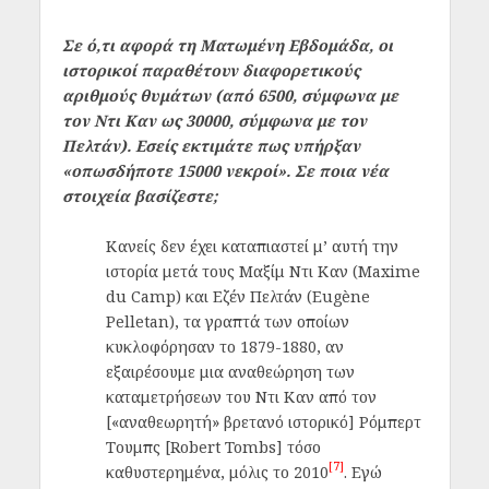
Σε ό,τι αφορά τη Ματωμένη Εβδομάδα, οι
ιστορικοί παραθέτουν διαφορετικούς
αριθμούς θυμάτων (από 6500, σύμφωνα με
τον Ντι Καν ως 30000, σύμφωνα με τον
Πελτάν). Εσείς εκτιμάτε πως υπήρξαν
«οπωσδήποτε 15000 νεκροί». Σε ποια νέα
στοιχεία βασίζεστε;
Κανείς δεν έχει καταπιαστεί μ’ αυτή την
ιστορία μετά τους Μαξίμ Ντι Καν (Maxime
du Camp) και Εζέν Πελτάν (Eugène
Pelletan), τα γραπτά των οποίων
κυκλοφόρησαν το 1879-1880, αν
εξαιρέσουμε μια αναθεώρηση των
καταμετρήσεων του Ντι Καν από τον
[«αναθεωρητή» βρετανό ιστορικό] Ρόμπερτ
Τουμπς [Robert Tombs] τόσο
[7]
καθυστερημένα, μόλις το 2010
. Εγώ