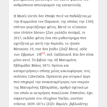
ανθρώπινου απολογισμού της καταστολής.
Η Μισέλ Ωντέν δεν έπαψε ποτέ να παθιάζεται με
την Κομμούνα του Παρισιού, της οποίας την 150ή
επέτειο γιορτάζουμε φέτος. Μετά το «Comme
une rivière bleue» [
Σαν γαλάζιο ποτάμι
], το
2017, εκδίδει φέτος ένα νέο μυθιστόρημα που
σχετίζεται με αυτή την περίοδο, το «Josée
Meunier, 19, rue des Juifs» [
Ζοζέ Μενιέ, οδός
[1]
των Εβραίων 19
]
, εκδ. Gallimard. Και δεν είναι
μόνο αυτό. Το βιβλίο της «Η Ματωμένη
Εβδομάδα: Μάιος 1871. Θρύλοι και
καταμετρήσεις» επίσης μόλις κυκλοφόρησε, στις
εκδόσεις Libertalia. Πρόκειται για ιστορικό έργο
που επιχειρεί την ανακαταμέτρηση των νεκρών
της Ματωμένης Εβδομάδας, αριθμό σχετικά με
τον οποίο οι εκτιμήσεις ποικίλλουν. Επιπλέον, έχει
συγκεντρώσει στο «Eugène Varlin, ouvrier
relieur, 1839-1871» [
Εζέν Βαρλέν, βιβλιοδέτης