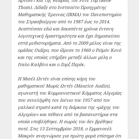
Αρνόλντ και της θεωρίας του Ρενέ Τομ (René
Thom). Δίδαξε στο Ινστιτούτο Προηγμένης
Μαθηματικής Έρευνας (IRMA) του Πανεπιστημίου
του Στρασβούργου από το 1987 έως το 2014.
Αναπτύσσει εδώ και δεκαπέντε χρόνια έντονη
λογοτεχνική δραστηριότητα και έχει δημοσιεύσει
επτά μυθιστορήματα. Από το 2009 μέλος είναι της
ομάδας Oulipo, που ίδρυσε το 1960 ο Ρεϊμόν Κενό
και της οποίας υπήρξαν μεταξύ άλλων μέλη ο
Ιταλο Καλβίνο και ο Ζορζ Περέκ.
Η Μισέλ Ωντέν είναι επίσης κόρη του
μαθηματικού Μωρίς Ωντέν (Maurice Audin),
αγωνιστή του Κομμουνιστικού Κόμματος Αλγερίας
που συνελήφθη τον Ιούνιο του 1957 από τον
γαλλικό στρατό κατά τη διάρκεια της «μάχης του
Αλγερίου» και πέθανε από τα βασανιστήρια στα
οποία υποβλήθηκε. Η σωρός του δεν βρέθηκε
ποτέ. Στις 13 Σεπτεμβρίου 2018, ο Εμμανουέλ
Μακρόν αναγνώρισε για πρώτη φορά επίσημα ότι