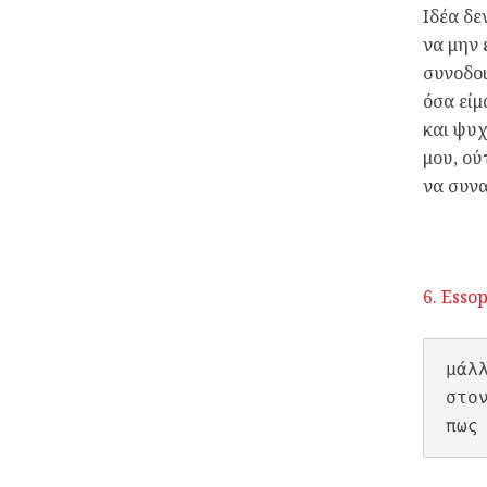
Ιδέα δε
να μην 
συνοδοι
όσα είμ
και ψυχ
μου, ού
να συν
6. Esso
μάλλ
στο
πως