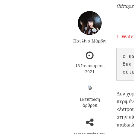
(Μπορεί
1. Wate
Παυλίνα Μάρβιν
ο κα
δεν
18 Ιανουαρίου,
2021
ούτ
Δεν χο
Εκτύπωση
περιμέν
άρθρου
κέντρου
στην νύ
παιδικώ