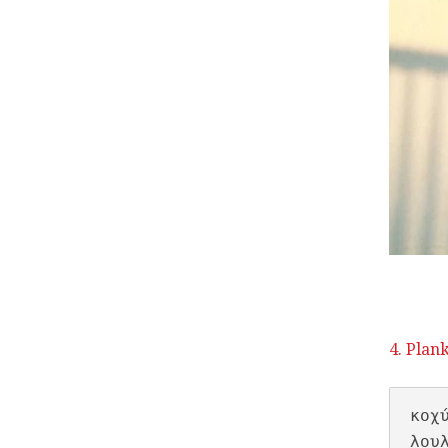
4. Plan
κοχ
λου