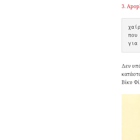
3. Αpop
χαίρ
που
για
Δεν υπά
κατάστα
Βίκυ Φί