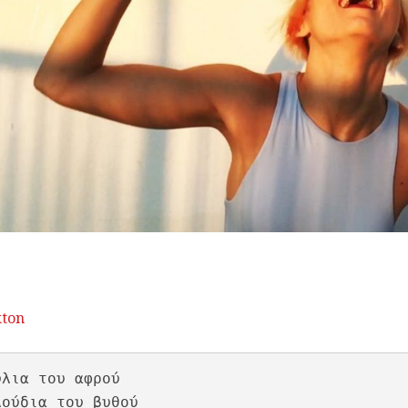
kton
ύλια του αφρού

λούδια του βυθού
