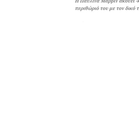
Η Παυλίνα Μάρβιν ακούει -κ
περιθώριό του με τον δικό 