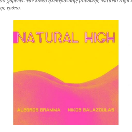
αι χορεύει- τον δίσκο ηλεκτρονικής μουσικής Natural High 
της τρόπο.