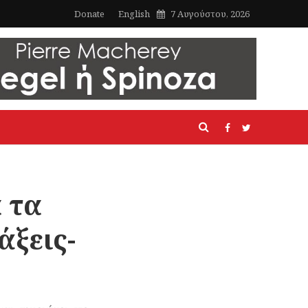
Donate
English
7 Αυγούστου, 2026
 τα
άξεις-