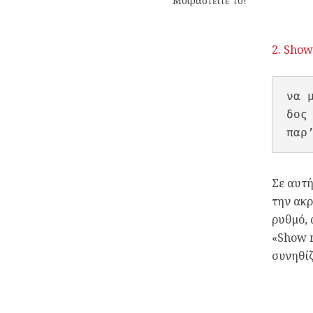
Μοιραστείτε το!
2. Show
να μ
δος
παρ
Σε αυτή
την ακρ
ρυθμό, 
«Show m
συνηθίζ