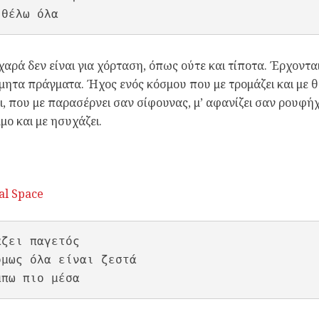
 θέλω όλα
χαρά δεν είναι για χόρταση, όπως ούτε και τίποτα. Έρχοντα
μητα πράγματα. Ήχος ενός κόσμου που με τρομάζει και με θέ
, που με παρασέρνει σαν σίφουνας, μ’ αφανίζει σαν ρουφήχτ
μο και με ησυχάζει.
tal Space
ζει παγετός

όμως όλα είναι ζεστά

μπω πιο μέσα