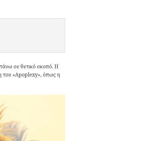
 πάνω σε θετικό σκοπό. Η
η του «Apoplexy», όπως η