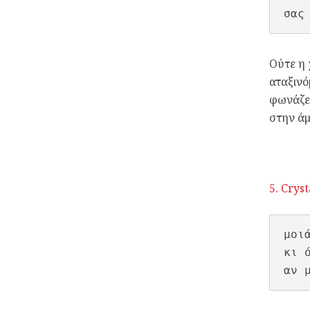
σας
Ούτε η 
αταξινό
φωνάζει
στην άμ
5. Crys
μοιά
κι 
αν 