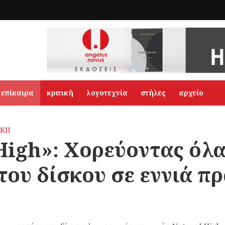
επίκαιρα
κριτική
λογοτεχνία
στήλες
αρχείο
ΙΚΗ
High»: Χορεύοντας όλα
ου δίσκου σε εννιά πρ