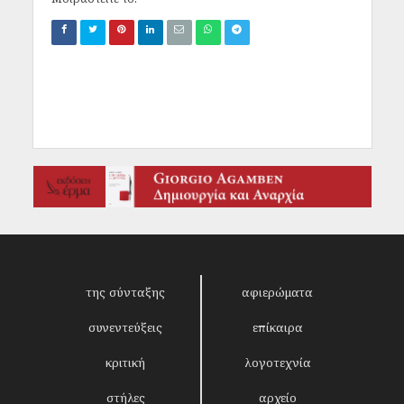
της σύνταξης
αφιερώματα
συνεντεύξεις
επίκαιρα
κριτική
λογοτεχνία
στήλες
αρχείο