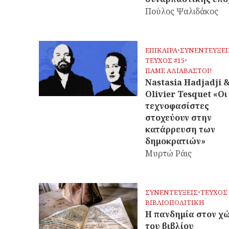
Πούλος Ψαλιδάκος
ΕΠΙΚΑΙΡΑ
•
ΣΥΝΕΝΤΕΥΞΕΙ
ΤΕΥΧΟΣ #15
•
ΠΑΜΕ ΑΔΙΑΒΑΣΤΟΙ!
Nastasia Hadjadji 
Olivier Tesquet «Οι
τεχνοφασίστες
στοχεύουν στην
κατάρρευση των
δημοκρατιών»
Μυρτώ Ράις
ΣΥΝΕΝΤΕΥΞΕΙΣ
•
ΤΕΥΧΟΣ 
ΒΙΒΛΙΟΠΟΛΙΤΙΚΗ
Η πανδημία στον χ
του βιβλίου