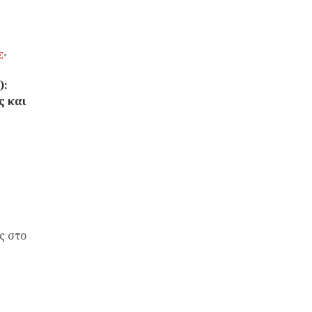
Σ
•
):
 και
ς στο