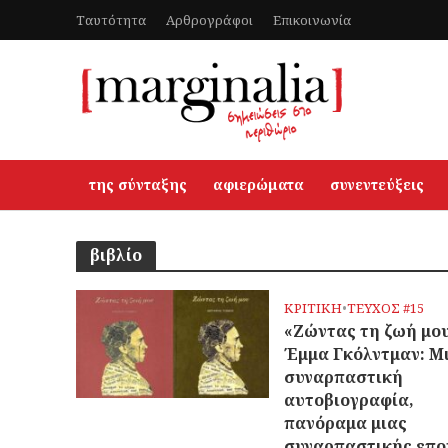
Ταυτότητα
Αρθρογράφοι
Επικοινωνία
της σύνταξης
αφιερώματα
συνεντεύξεις
βιβλίο
ΚΡΙΤΙΚΗ
•
ΤΕΥΧΟΣ #15
«Ζώντας τη ζωή μου
Έμμα Γκόλντμαν: Μ
συναρπαστική
αυτοβιογραφία,
πανόραμα μιας
συναρπαστικής επο