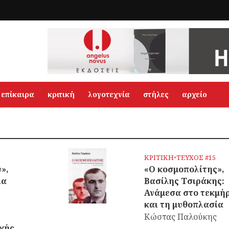
επίκαιρα
κριτική
λογοτεχνία
στήλες
αρχείο
ΚΡΙΤΙΚΗ
•
ΤΕΥΧΟΣ #15
»,
«Ο κοσμοπολίτης»,
ια
Βασίλης Τσιράκης:
Ανάμεσα στο τεκμή
και τη μυθοπλασία
Κώστας Παλούκης
χής