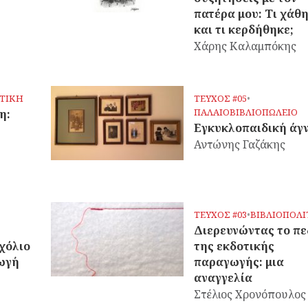
πατέρα μου: Τι χάθ
και τι κερδήθηκε;
Χάρης Καλαμπόκης
ΙΤΙΚΗ
ΤΕΥΧΟΣ #05
•
ΠΑΛΑΙΟΒΙΒΛΙΟΠΩΛΕΙΟ
η:
Εγκυκλοπαιδική άγ
Αντώνης Γαζάκης
ΤΕΥΧΟΣ #03
•
ΒΙΒΛΙΟΠΟΛΙ
Διερευνώντας το πε
χόλιο
της εκδοτικής
γωγή
παραγωγής: μια
αναγγελία
Στέλιος Χρονόπουλος