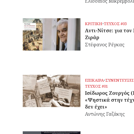
Ελισσαίος Μικρεμβολ
ΚΡΙΤΙΚΗ
•
ΤΕΥΧΟΣ #03
Aντι-Νίτσε: για τον
Ζιράρ
Στέφανος Ρέγκας
ΕΠΙΚΑΙΡΑ
•
ΣΥΝΕΝΤΕΥΞΕΙ
ΤΕΥΧΟΣ #01
Ισίδωρος Ζουργός (I
«Ψηστικά στην τέχ
δεν έχει»
Αντώνης Γαζάκης