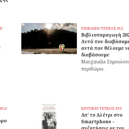
Σ
•
ΕΠΙΚΑΙΡΑ
•
ΤΕΥΧΟΣ #12
Βιβλιοπαραγωγή 202
Αυτά που διαβάσαμε
&
αυτά που θέλουμε ν
διαβάσουμε
Marginalia Σημειώσει
περιθώριο
#12
•
ΚΡΙΤΙΚΗ
•
ΤΕΥΧΟΣ #10
Απ’ το Αλέτρι στο
ώρο
Smartphone –
συζητήσεις με τον