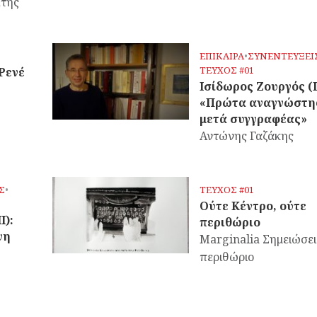
ίτης
ΕΠΙΚΑΙΡΑ
•
ΣΥΝΕΝΤΕΥΞΕΙ
ΤΕΥΧΟΣ #01
 Ρενέ
Ισίδωρος Ζουργός (I
«Πρώτα αναγνώστης
μετά συγγραφέας»
Αντώνης Γαζάκης
Σ
•
ΤΕΥΧΟΣ #01
Ούτε Κέντρο, ούτε
I):
περιθώριο
νη
Marginalia Σημειώσει
περιθώριο