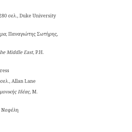
 280 σελ., Duke University
ερα
, Παναγιώτης Σωτήρης,
the Middle East
, P.H.
Press
 σελ., Allan Lane
μονικής Ιδέας
, Μ.
, Νεφέλη