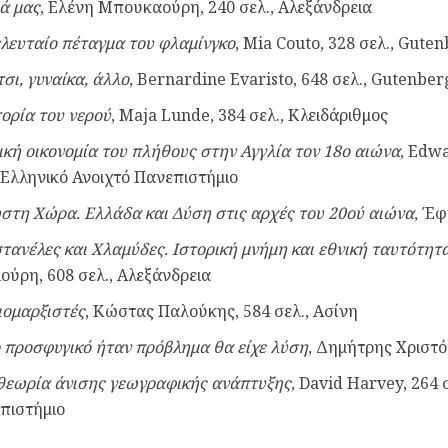
ά μας
, Ελένη Μπουκαούρη, 240 σελ., Αλεξάνδρεια
ελευταίο πέταγμα του φλαμίνγκο
, Mia Couto
, 328 σελ.,
Guten
σι, γυναίκα, άλλο
,
Bernardine Evaristo
, 648 σελ.,
Gutenber
τορία του νερού
,
Maja Lunde, 384 σελ., Κλειδάριθμος
ική οικονομία του πλήθους στην Αγγλία τον 18ο αιώνα
, Edw
, Ελληνικό Ανοιχτό Πανεπιστήμιο
στη Χώρα. Ελλάδα και Δύση στις αρχές του 20ού αιώνα
, Έφ
τανέλες και Χλαμύδες. Ιστορική μνήμη και εθνική ταυτότητ
ούρη, 608 σελ., Αλεξάνδρεια
ιομαρξιστές
, Κώστας Παλούκης, 584 σελ., Aσίνη
ο προσφυγικό ήταν πρόβλημα θα είχε λύση
, Δημήτρης Χριστό
θεωρία άνισης γεωγραφικής ανάπτυξης
, David Harvey, 264 
πιστήμιο