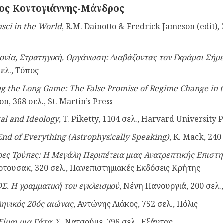
ος Κοντογιάννης-Μάνδρος
sci in the World
, R.M. Dainotto & Fredrick Jameson (edit),
s
ονία, Στρατηγική, Οργάνωση: Διαβάζοντας τον Γκράμσι Σήμ
σελ., Τόπος
ng the Long Game: The False Promise of Regime Change in 
n, 368 σελ., St. Martin’s Press
tal and Ideology
, T. Piketty, 1104 σελ., Harvard University 
End of Everything (Astrophysically Speaking)
, K. Mack, 240
ες Τρύπες: Η Μεγάλη Περιπέτεια μιας Ανατρεπτικής Επιστη
τουσακ, 320 σελ., Πανεπιστημιακές Εκδόσεις Κρήτης
Σ. Η γραμματική του εγκλεισμού
, Νένη Πανουργιά, 200 σελ.
ληνικός 20ός αιώνας
, Αντώνης Λιάκος, 752 σελ., Πόλις
Είμαι μια Γάτα
, Σ. Νατσούμε, 796 σελ., Εξάντας