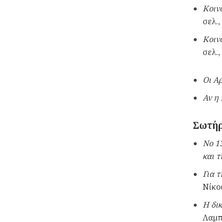
Κοιν
σελ.
Κοιν
σελ.
Οι Α
Αν η
Σωτήρ
No
13
και τ
Για 
Νίκο
Η δικ
Λαμπρ