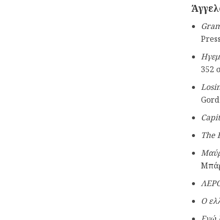
Άγγελ
Gram
Pres
Ηγεμ
352 
Losi
Gordo
Capi
The 
Μαύρ
Μπάρ
ΛΕΡΟ
Ο ελ
Εγώ 