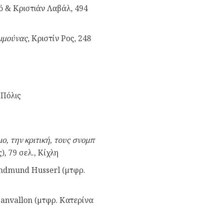
ό & Κριστιάν Λαβάλ, 494
ομμούνας
, Κριστίν Ρος, 248
 Πόλις
μο, την κριτική, τους σνομπ
, 79 σελ., Κίχλη
ndmund Husserl (
μτφρ.
sanvallon
(μτφρ. Κατερίνα