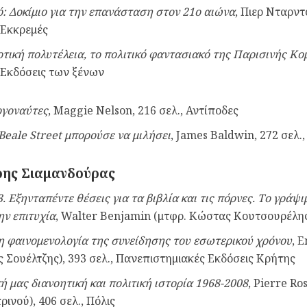
ό: Δοκίμιο για την επανάσταση στον 21ο αιώνα
, Πιερ Νταρντ
, Εκκρεμές
οτική πολυτέλεια, το πολιτικό φαντασιακό της Παρισινής Κ
, Εκδόσεις των ξένων
ργοναύτες
, Maggie Nelson, 216 σελ., Αντίποδες
 Beale Street μπορούσε να μιλήσει
, James Baldwin, 272 σελ.,
ης Σιαμανδούρας
. Εξηνταπέντε θέσεις για τα βιβλία και τις πόρνες. Το γράψι
ην επιτυχία
,
Walter
Benjamin
(μτφρ. Κώστας Κουτσουρέλης)
τη φαινομενολογία της συνείδησης του εσωτερικού χρόνου
,
E
ς Σουέλτζης), 393 σελ., Πανεπιστημιακές Εκδόσεις Κρήτης
ή μας διανοητική και πολιτική ιστορία 1968-2008
,
Pierre
Ro
ινού), 406 σελ., Πόλις