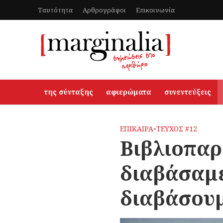
Ταυτότητα
Αρθρογράφοι
Επικοινωνία
της σύνταξης
αφιερώματα
συνεντεύξεις
ΕΠΙΚΑΙΡΑ
•
ΤΕΥΧΟΣ #12
Βιβλιοπαρ
διαβάσαμε
διαβάσου