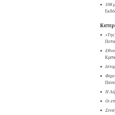
108 
Εκδό
Κατερ
«Της
Ποτα
Εθνο
Κριτ
Ιστο
Φεμι
Πανε
Η Λέ
Οι ε
Συνα