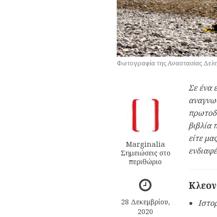
Φωτογραφία της Αναστασίας Δελ
Σε ένα 
αναγνωσ
πρωτοδι
βιβλία 
είτε μα
Marginalia
ενδιαφέ
Σημειώσεις στο
περιθώριο
Κλεον
28 Δεκεμβρίου,
Ιστο
2020