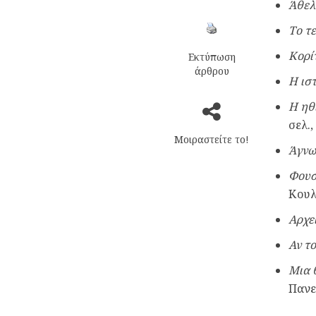
Άθελ
Το τ
Κορίτ
Εκτύπωση
άρθρου
Η ισ
Η ηθ
σελ.
Μοιραστείτε το!
Άγνω
Φουσ
Κουλ
Αρχε
Αν τ
Μια 
Πανε