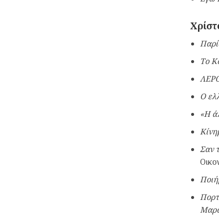
Χρίστ
Παρί
Το Κ
ΛΕΡΟ
Ο ελ
«Η ά
Κίνη
Σαν τ
Οικο
Ποιή
Πορτ
Μαρα