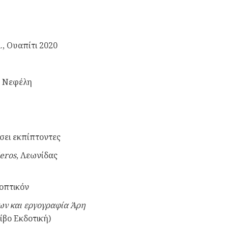
., Ουαπίτι 2020
, Νεφέλη
άσει εκπίπτοντες
leros
, Λεωνίδας
νοπτικόν
νων και εργογραφία Άρη
τίβο Εκδοτική)