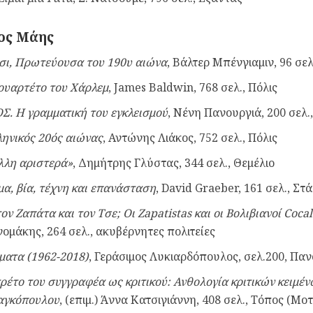
ος Μάης
σι, Πρωτεύουσα του 190υ αιώνα
, Βάλτερ Μπένγιαμιν, 96 σελ
ουαρτέτο του Χάρλεμ
, James Baldwin, 768 σελ., Πόλις
Σ. Η γραμματική του εγκλεισμού
, Νένη Πανουργιά, 200 σελ.
ληνικός 20ός αιώνας
, Αντώνης Λιάκος, 752 σελ., Πόλις
λλη αριστερά»
, Δημήτρης Γλύστας, 344 σελ., Θεμέλιο
μα, βία, τέχνη και επανάσταση
, David Graeber, 161 σελ., Στ
ον Ζαπάτα και τον Τσε; Οι Zapatistas και οι Βολιβιανοί Coca
νομάκης, 264 σελ., ακυβέρνητες πολιτείες
ματα (1962-2018)
, Γεράσιμος Λυκιαρδόπουλος, σελ.200, Πα
ρέτο του συγγραφέα ως κριτικού: Ανθολογία κριτικών κειμέ
γκόπουλου
, (επιμ.) Άννα Κατσιγιάννη, 408 σελ., Τόπος (Μο