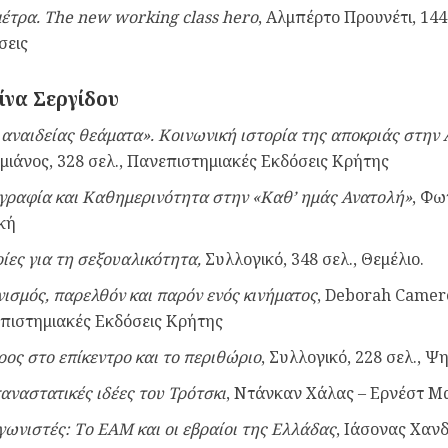
μέτρα. The new working class hero
, Αλμπέρτο Προυνέτι, 144
σεις
ίνα Σεργίδου
 αναιδείας θεάματα». Κοινωνική ιστορία της αποκριάς στην
μιάνος, 328 σελ., Πανεπιστημιακές Εκδόσεις Κρήτης
γραφία και Καθημερινότητα στην «Καθ’ ημάς Ανατολή»
, Φω
ική
ρίες για τη σεξουαλικότητα,
Συλλογικό, 348 σελ., Θεμέλιο.
νισμός, παρελθόν και παρόν ενός κινήματος
, Deborah Camero
πιστημιακές Εκδόσεις Κρήτης
ρος στο επίκεντρο και το περιθώριο
, Συλλογικό, 228 σελ., Ψ
παναστατικές ιδέες του Τρότσκι
, Ντάνκαν Χάλας – Ερνέστ Μα
γωνιστές: Το ΕΑΜ και οι εβραίοι της Ελλάδας
, Ιάσονας Χανδ