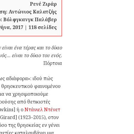
Ρενέ Ζιράρ
ση: Αντώνιος Καλατζής
ο: Βόλφγκανγκ Παλάβερ
ήνα, 2017 | 118 σελίδες
 είναι ένα τέρας και το δίκιο
νός… είναι το δίκιο του ενός.
Πόρτσια
ίως αδιάφορα»: ιδού πώς
υ θρησκευτικού φαινομένου
μα να χρησιμοποιούμε
ρούσης από θετικιστές
wkins] ή ο
Ντάνιελ Ντένετ
Girard] (1923–2015), στον
όσο της θρησκείας εν γένει
καετίες καταλαμβάνει μια