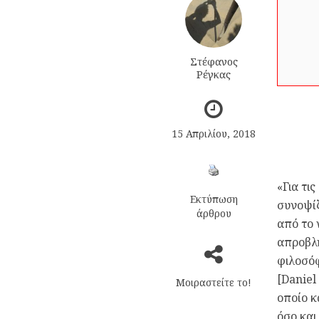
Στέφανος
Ρέγκας
15 Απριλίου, 2018
«Για τι
Εκτύπωση
συνοψίζ
άρθρου
από το 
απροβλη
φιλοσό
[Daniel
Μοιραστείτε το!
οποίο κ
όσο και