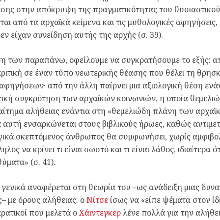
ασης στην απόκρυψη της πραγματικότητας του θυσιαστικο
ίται από τα αρχαϊκά κείμενα και τις μυθολογικές αφηγήσεις,
δεν είχαν συνείδηση αυτής της αρχής (σ. 39).
η των παραπάνω, οφείλουμε να συγκρατήσουμε το εξής: από
κριτική σε έναν τύπο νεωτερικής θέασης που θέλει τη θρη
αφηγήσεων· από την άλλη παίρνει μια αξιολογική θέση ενάν
ική συγκρότηση των αρχαϊκών κοινωνιών, η οποία θεμελιώ
αίτημα αλήθειας ενάντια στη «θεμελιώδη πλάνη των αρχαϊκ
 αυτή ενσαρκώνεται στους βιβλικούς ήρωες, καθώς αντιμετ
ικά σκεπτόμενος άνθρωπος θα συμφωνήσει, χωρίς αμφιβολία
ηλος να κρίνει τι είναι σωστό και τι είναι λάθος, ιδιαίτερα ό
θύματα» (σ. 41).
 γενικά αναφέρεται στη θεωρία του –ως ανάδειξη μιας δυν
– με όρους αλήθειας: ο
Νίτσε
ίσως να «είπε ψέματα στον ίδιο
ρατικοί που μελετά ο
Χάιντεγκερ
λένε πολλά για την αλήθε