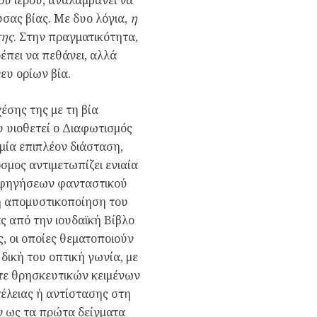
σας βίας. Με δυο λόγια,
η
της
. Στην πραγματικότητα,
ρέπει να πεθάνει, αλλά
ευ ορίων βία.
έσης της με τη βία
υ υιοθετεί ο Διαφωτισμός
 μία επιπλέον διάσταση,
σμος αντιμετωπίζει ενιαία
 αφηγήσεων φανταστικού
η απομυστικοποίηση του
ς από την ιουδαϊκή Βίβλο
ες, οι οποίες θεματοποιούν
δική του οπτική γωνία, με
τε θρησκευτικών κειμένων
έλειας ή αντίστασης στη
ύν ως τα πρώτα δείγματα