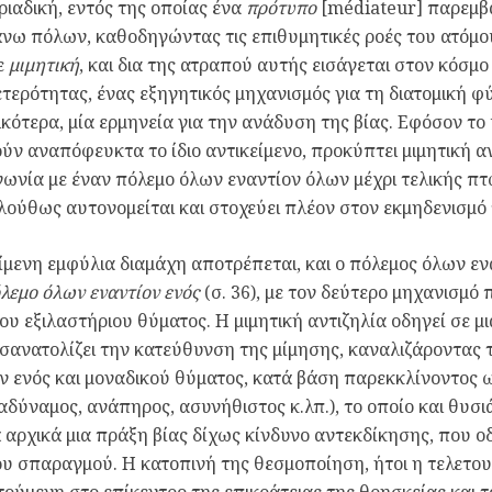
τριαδική, εντός της οποίας ένα
πρότυπο
[médiateur] παρεμβ
ω πόλων, καθοδηγώντας τις επιθυμητικές ροές του ατόμου.
ε
μιμητική
, και δια της ατραπού αυτής εισάγεται στον κόσμο
ετερότητας, ένας εξηγητικός μηχανισμός για τη διατομική φ
κότερα, μία ερμηνεία για την ανάδυση της βίας. Εφόσον το
ύν αναπόφευκτα το ίδιο αντικείμενο, προκύπτει μιμητική αν
νωνία με έναν πόλεμο όλων εναντίον όλων μέχρι τελικής π
λούθως αυτονομείται και στοχεύει πλέον στον εκμηδενισμό 
ίμενη εμφύλια διαμάχη αποτρέπεται, και ο πόλεμος όλων ε
λεμο όλων εναντίον ενός
(σ. 36), με τον δεύτερο μηχανισμό 
ου εξιλαστήριου θύματος. Η μιμητική αντιζηλία οδηγεί σε μ
ανατολίζει την κατεύθυνση της μίμησης, καναλιζάροντας 
ν ενός και μοναδικού θύματος, κατά βάση παρεκκλίνοντος 
 αδύναμος, ανάπηρος, ασυνήθιστος κ.λπ.), το οποίο και θυσι
 αρχικά μια πράξη βίας δίχως κίνδυνο αντεκδίκησης, που ο
υ σπαραγμού. Η κατοπινή της θεσμοποίηση, ήτοι η τελετουρ
ούμενη στο επίκεντρο της επικράτειας της θρησκείας και τ