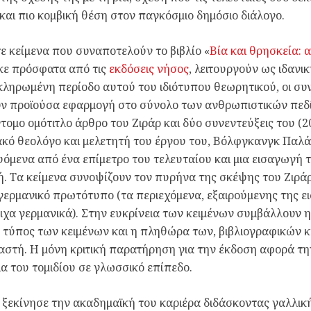
και πιο κομβική θέση στον παγκόσμιο δημόσιο διάλογο.
ε κείμενα που συναποτελούν το βιβλίο «
Βία και θρησκεία: 
κε πρόσφατα από τις
εκδόσεις νήσος
, λειτουργούν ως ιδαν
κληρωμένη περίοδο αυτού του ιδιότυπου θεωρητικού, οι συ
ν προϊούσα εφαρμογή στο σύνολο των ανθρωπιστικών πεδίω
τομο ομότιτλο άρθρο του Ζιράρ και δύο συνεντεύξεις του (2
κό θεολόγο και μελετητή του έργου του, Βόλφγκανγκ Παλά
όμενα από ένα επίμετρο του τελευταίου και μια εισαγωγή
. Τα κείμενα συνοψίζουν τον πυρήνα της σκέψης του Ζιρά
γερμανικό πρωτότυπο (τα περιεχόμενα, εξαιρούμενης της 
ιχα γερμανικά). Στην ευκρίνεια των κειμένων συμβάλλουν η
ο τύπος των κειμένων και η πληθώρα των, βιβλιογραφικών
αστή. Η μόνη κριτική παρατήρηση για την έκδοση αφορά τ
ια του τομιδίου σε γλωσσικό επίπεδο.
 ξεκίνησε την ακαδημαϊκή του καριέρα διδάσκοντας γαλλικ