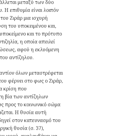
άλλεται μεταξύ των δύο
 Η επιθυμία είναι λοιπόν
 του Ζιράρ μια ισχυρή
ύση του υποκειμένου και,
 υποκείμενο και το πρότυπο
τιζηλία, η οποία απειλεί
τώσεως, αφού η εκλυόμενη
του αντίζηλου.
ναντίον όλων μεταστρέφεται
που φέρνει στο φως ο Ζιράρ,
ια κρίση που
τη βία των αντίζηλων
ως προς το κοινωνικό σώμα
άζεται. Η θυσία αυτή
δηγεί στον κατευνασμό του
γική θυσία (σ. 37),
ου ιερού, αναλαμβάνει να