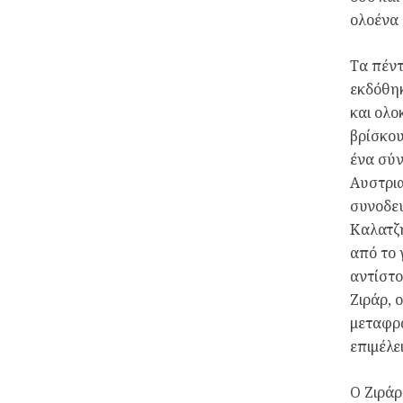
ολοένα 
Τα πέντ
εκδόθη
και ολο
βρίσκου
ένα σύν
Αυστρια
συνοδευ
Καλατζή
από το 
αντίστο
Ζιράρ, 
μεταφρ
επιμέλε
Ο Ζιράρ