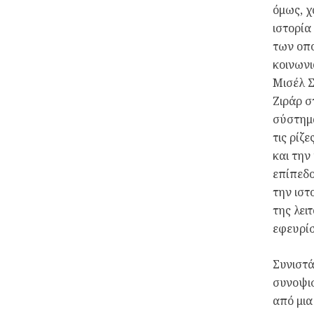
όμως, χ
ιστορία
των οπο
κοινωνι
Μισέλ Σ
Ζιράρ σ
σύστημά
τις ρίζ
και την
επίπεδο
την ιστ
της λει
εφευρίσ
Συνιστά
συνοψισ
από μια