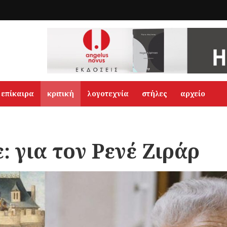
επίκαιρα
κριτική
λογοτεχνία
στήλες
αρχείο
: για τον Ρενέ Ζιράρ