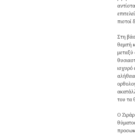
αντίστ
επιτελε
πιστοί 
Στη βάσ
θεμιτή 
μεταξύ 
θυσιαστ
ισχυρό 
αλήθεια
ορθολογ
ακατάλλ
του τα 
Ο Ζιράρ
θύματος
προσωκ