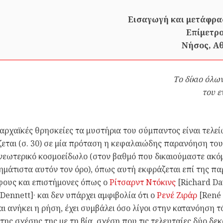
Εισαγωγή και μετάφρα
Επίμετρ
Νήσος, Αθ
Το δίκιο όλων
του ε
ς αρχαϊκές θρησκείες τα μυστήρια του σύμπαντος είναι τελε
εται (σ. 30) σε μία πρόταση η κεφαλαιώδης παρανόηση το
νεωτερικό κοσμοείδωλο (στον βαθμό που δικαιούμαστε ακό
μάτιστα αυτόν τον όρο), όπως αυτή εκφράζεται επί της πα
φους και επιστήμονες όπως ο
Ρίτσαρντ Ντόκινς
[Richard Da
 Dennett]· και δεν υπάρχει αμφιβολία ότι ο
Ρενέ Ζιράρ
[René 
αι ανήκει η ρήση, έχει συμβάλει όσο λίγοι στην κατανόηση τ
 της σχέσης της με τη βία, σχέση που τις τελευταίες δύο δε