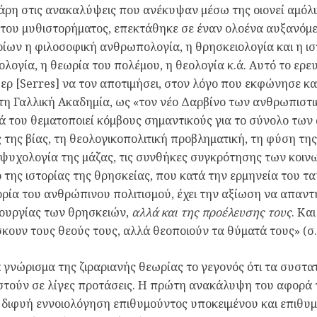
άρη στις ανακαλύψεις που ανέκυψαν μέσω της οιονεί αμόλυ
 του μυθιστορήματος, επεκτάθηκε σε έναν ολοένα αυξανόμε
ίων η φιλοσοφική ανθρωπολογία, η θρησκειολογία και η ισ
ολογία, η θεωρία του πολέμου, η θεολογία κ.ά. Αυτό το ερε
ερ [Serres] να τον αποτιμήσει, στον λόγο που εκφώνησε κα
τη Γαλλική Ακαδημία, ως «τον νέο Δαρβίνο των ανθρωπιστ
 του θεματοποιεί κόμβους σημαντικούς για το σύνολο των
ες της βίας, τη θεολογικοπολιτική προβληματική, τη φύση της
 ψυχολογία της μάζας, τις συνθήκες συγκρότησης των κοιν
 της ιστορίας της θρησκείας, που κατά την ερμηνεία του τα
ορία του ανθρώπινου πολιτισμού, έχει την αξίωση να απαντ
τουργίας των θρησκειών,
αλλά και της προέλευσης τους
. Κα
κουν τους θεούς τους, αλλά θεοποιούν τα θύματά τους» (σ.
 γνώρισμα της ζιραριανής θεωρίας το γεγονός ότι τα συστα
τούν σε λίγες προτάσεις. Η πρώτη ανακάλυψη του αφορά τ
 διφυή εννοιολόγηση επιθυμούντος υποκειμένου και επιθυμ