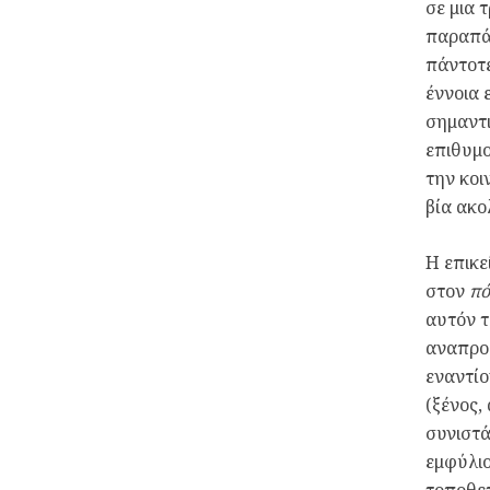
σε μια 
παραπάν
πάντοτ
έννοια 
σημαντι
επιθυμο
την κοι
βία ακο
Η επικε
στον
πό
αυτόν τ
αναπροσ
εναντίο
(ξένος,
συνιστά
εμφύλιο
τοποθετ