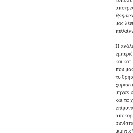
αποτρέψ
θρησκεί
μας λέε
πεθαίνε
Η ανάλυ
εμπεριέ
και κατ
που μας
το θρη
χαρακτή
μηχανισ
και τα 
επίμονα
αποκορ
συνίστα
μιμητικ