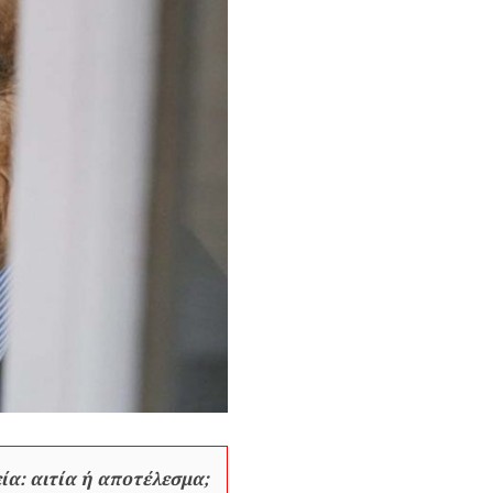
ία: αιτία ή αποτέλεσμα;