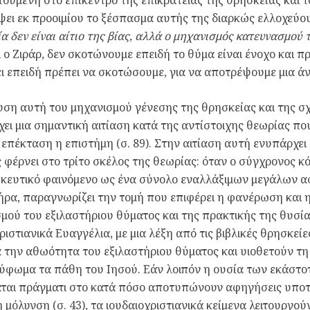
ει εκ προοιμίου το ξέσπασμα αυτής της διαρκώς ελλοχεύου
α δεν είναι αίτιο της βίας, αλλά ο μηχανισμός κατευνασμού 
ι ο Ζιράρ, δεν σκοτώνουμε επειδή το θύμα είναι ένοχο και π
ι επειδή πρέπει να σκοτώσουμε, για να αποτρέψουμε μια άν
ση αυτή του μηχανισμού γένεσης της θρησκείας και της σχ
χει μια σημαντική αιτίαση κατά της αντίστοιχης θεωρίας πο
’ επέκταση η επιστήμη (σ. 89). Στην αιτίαση αυτή ενυπάρχει
 φέρνει στο τρίτο σκέλος της θεωρίας: όταν ο σύγχρονος κό
σκευτικό φαινόμενο ως ένα σύνολο εναλλάξιμων μεγάλων
ρα, παραγνωρίζει την τομή που επιφέρει η φανέρωση και 
μού του εξιλαστήριου θύματος και της πρακτικής της θυσία
χριστιανικά Ευαγγέλια, με μια λέξη από τις βιβλικές θρησκεί
 την αθωότητα του εξιλαστήριου θύματος και υιοθετούν τη 
ύφωμα τα πάθη του Ιησού. Εάν λοιπόν η ουσία των εκάστο
ται πράγματι στο κατά πόσο αποτυπώνουν αφηγήσεις υποτ
ή μόλυνση (σ. 43), τα ιουδαιοχριστιανικά κείμενα λειτουργο