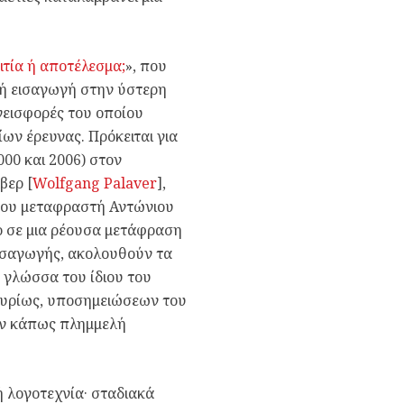
αιτία ή αποτέλεσμα;
», που
ική εισαγωγή στην ύστερη
νεισφορές του οποίου
ν έρευνας. Πρόκειται για
000 και 2006) στον
βερ [
Wolfgang Palaver
],
 του μεταφραστή Αντώνιου
ρ σε μια ρέουσα μετάφραση
εισαγωγής, ακολουθούν τα
 γλώσσα του ίδιου του
 κυρίως, υποσημειώσεων του
ην κάπως πλημμελή
ή λογοτεχνία· σταδιακά