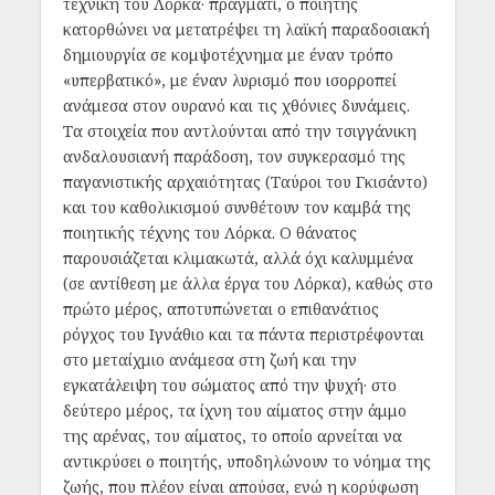
τεχνική του Λόρκα· πράγματι, ο ποιητής
κατορθώνει να μετατρέψει τη λαϊκή παραδοσιακή
δημιουργία σε κομψοτέχνημα με έναν τρόπο
«υπερβατικό», με έναν λυρισμό που ισορροπεί
ανάμεσα στον ουρανό και τις χθόνιες δυνάμεις.
Τα στοιχεία που αντλούνται από την τσιγγάνικη
ανδαλουσιανή παράδοση, τον συγκερασμό της
παγανιστικής αρχαιότητας (Ταύροι του Γκισάντο)
και του καθολικισμού συνθέτουν τον καμβά της
ποιητικής τέχνης του Λόρκα. Ο θάνατος
παρουσιάζεται κλιμακωτά, αλλά όχι καλυμμένα
(σε αντίθεση με άλλα έργα του Λόρκα), καθώς στο
πρώτο μέρος, αποτυπώνεται ο επιθανάτιος
ρόγχος του Ιγνάθιο και τα πάντα περιστρέφονται
στο μεταίχμιο ανάμεσα στη ζωή και την
εγκατάλειψη του σώματος από την ψυχή· στο
δεύτερο μέρος, τα ίχνη του αίματος στην άμμο
της αρένας, του αίματος, το οποίο αρνείται να
αντικρύσει ο ποιητής, υποδηλώνουν το νόημα της
ζωής, που πλέον είναι απούσα, ενώ η κορύφωση