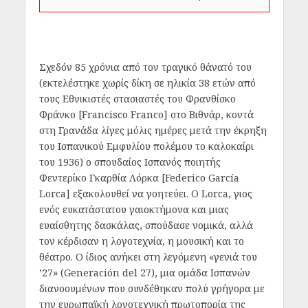
Σχεδόν 85 χρόνια από τον τραγικό θάνατό του
(εκτελέστηκε χωρίς δίκη σε ηλικία 38 ετών από
τους Εθνικιστές στασιαστές του Φρανθίσκο
Φράνκο [Francisco Franco] στο Βιθνάρ, κοντά
στη Γρανάδα λίγες μόλις ημέρες μετά την έκρηξη
του Ισπανικού Εμφυλίου πολέμου το καλοκαίρι
του 1936) ο σπουδαίος Ισπανός ποιητής
Φεντερίκο Γκαρθία Λόρκα [Federico García
Lorca] εξακολουθεί να γοητεύει. Ο Lorca, γιος
ενός ευκατάστατου γαιοκτήμονα και μιας
ευαίσθητης δασκάλας, σπούδασε νομικά, αλλά
τον κέρδισαν η λογοτεχνία, η μουσική και το
θέατρο. Ο ίδιος ανήκει στη λεγόμενη «γενιά του
’27» (Generación del 27), μια ομάδα Ισπανών
διανοουμένων που συνδέθηκαν πολύ γρήγορα με
την ευρωπαϊκή λογοτεχνική πρωτοπορία της