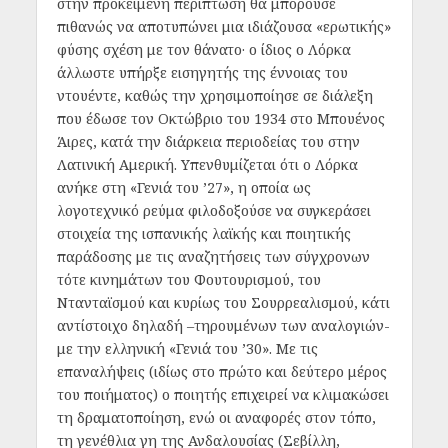
στην προκειμένη περίπτωση θα μπορούσε
πιθανώς να αποτυπώνει μια ιδιάζουσα «ερωτικής»
φύσης σχέση με τον θάνατο· ο ίδιος ο Λόρκα
άλλωστε υπήρξε εισηγητής της έννοιας του
ντουέντε, καθώς την χρησιμοποίησε σε διάλεξη
που έδωσε τον Οκτώβριο του 1934 στο Μπουένος
Άιρες, κατά την διάρκεια περιοδείας του στην
Λατινική Αμερική. Υπενθυμίζεται ότι ο Λόρκα
ανήκε στη «Γενιά του ’27», η οποία ως
λογοτεχνικό ρεύμα φιλοδοξούσε να συγκεράσει
στοιχεία της ισπανικής λαϊκής και ποιητικής
παράδοσης με τις αναζητήσεις των σύγχρονων
τότε κινημάτων του Φουτουρισμού, του
Ντανταϊσμού και κυρίως του Σουρρεαλισμού, κάτι
αντίστοιχο δηλαδή –τηρουμένων των αναλογιών-
με την ελληνική «Γενιά του ’30». Με τις
επαναλήψεις (ιδίως στο πρώτο και δεύτερο μέρος
του ποιήματος) ο ποιητής επιχειρεί να κλιμακώσει
τη δραματοποίηση, ενώ οι αναφορές στον τόπο,
τη γενέθλια γη της Ανδαλουσίας (Σεβίλλη,