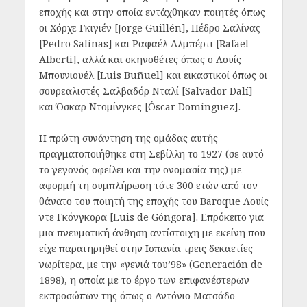
εποχής και στην οποία εντάχθηκαν ποιητές όπως
οι Χόρχε Γκιγιέν [Jorge Guillén], Πέδρο Σαλίνας
[Pedro Salinas] και Ραφαέλ Αλμπέρτι [Rafael
Alberti], αλλά και σκηνοθέτες όπως ο Λουίς
Μπουνιουέλ [Luis Buñuel] και εικαστικοί όπως οι
σουρεαλιστές Σαλβαδόρ Νταλί [Salvador Dalí]
και Όσκαρ Ντομίνγκες [Óscar Domínguez].
Η πρώτη συνάντηση της ομάδας αυτής
πραγματοποιήθηκε στη Σεβίλλη το 1927 (σε αυτό
το γεγονός οφείλει και την ονομασία της) με
αφορμή τη συμπλήρωση τότε 300 ετών από τον
θάνατο του ποιητή της εποχής του Baroque Λουίς
ντε Γκόνγκορα [Luis de Góngora]. Επρόκειτο για
μια πνευματική άνθηση αντίστοιχη με εκείνη που
είχε παρατηρηθεί στην Ισπανία τρεις δεκαετίες
νωρίτερα, με την «γενιά του’98» (Generación de
1898), η οποία με το έργο των επιφανέστερων
εκπροσώπων της όπως ο Αντόνιο Ματσάδο