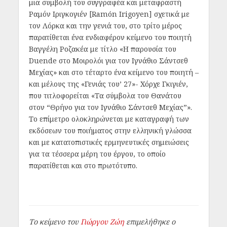
μια συμβολή του συγγραφέα και μεταφραστή
Ραμόν Ιριγκογιέν [Ramón Irigoyen] σχετικά με
τον Λόρκα και την γενιά του, στο τρίτο μέρος
παρατίθεται ένα ενδιαφέρον κείμενο του ποιητή
Βαγγέλη Ροζακέα με τίτλο «Η παρουσία του
Duende στο Μοιρολόι για τον Ιγνάθιο Σάντσεθ
Μεχίας» και στο τέταρτο ένα κείμενο του ποιητή –
και μέλους της «Γενιάς του’ 27»- Χόρχε Γκιγιέν,
που τιτλοφορείται «Τα σύμβολα του Θανάτου
στον “Θρήνο για τον Ιγνάθιο Σάντσεθ Μεχίας”».
Το επίμετρο ολοκληρώνεται με καταγραφή των
εκδόσεων του ποιήματος στην ελληνική γλώσσα
και με κατατοπιστικές ερμηνευτικές σημειώσεις
για τα τέσσερα μέρη του έργου, το οποίο
παρατίθεται και στο πρωτότυπο.
Το κείμενο του
Γιώργου Ζώη
επιμελήθηκε ο