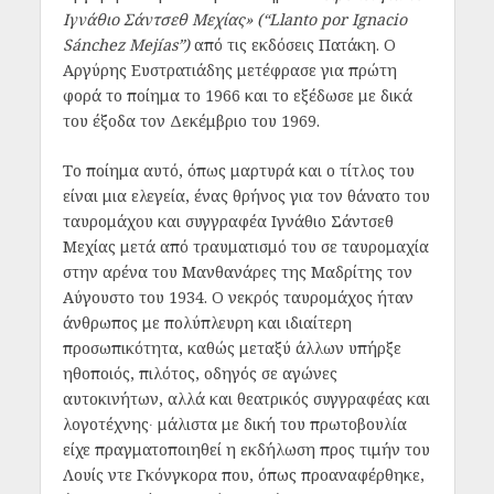
Ιγνάθιο Σάντσεθ Μεχίας» (“Llanto por Ignacio
Sánchez Mejías”)
από τις εκδόσεις Πατάκη. Ο
Αργύρης Ευστρατιάδης μετέφρασε για πρώτη
φορά το ποίημα το 1966 και το εξέδωσε με δικά
του έξοδα τον Δεκέμβριο του 1969.
Το ποίημα αυτό, όπως μαρτυρά και ο τίτλος του
είναι μια ελεγεία, ένας θρήνος για τον θάνατο του
ταυρομάχου και συγγραφέα Ιγνάθιο Σάντσεθ
Μεχίας μετά από τραυματισμό του σε ταυρομαχία
στην αρένα του Μανθανάρες της Μαδρίτης
τον
Αύγουστο του 1934. Ο νεκρός ταυρομάχος ήταν
άνθρωπος με πολύπλευρη και ιδιαίτερη
προσωπικότητα, καθώς μεταξύ άλλων υπήρξε
ηθοποιός, πιλότος, οδηγός σε αγώνες
αυτοκινήτων, αλλά και θεατρικός συγγραφέας και
λογοτέχνης∙ μάλιστα με δική του πρωτοβουλία
είχε πραγματοποιηθεί η εκδήλωση προς τιμήν του
Λουίς ντε Γκόνγκορα που, όπως προαναφέρθηκε,