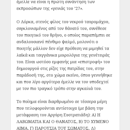
έμελλε να είναι η πρώτη συνάντηση των
εκπροσώπων της «γενιάς του ’27».
Ο Λόρκα, στενός φίλος του νεκρού ταυρομάχου,
συγκλονισμένος από τον θάνατό του, συνέθεσε
τον ποιητικό του θρήνο, ο οποίος παραπέμπει σε
ανδαλουσιανό πένθιμο ψαλμό, μολονότι ο
ποιητής μάλλον δεν είχε πρόθεση να μιμηθεί τα
λαϊκά και τσιγγάνικα μοιρολόγια της γενέτειράς
του. Είναι ωστόσο εμφανής μια «επιστροφή» του
δημιουργού στις ρίζες της πατρίδας του, στην
παράδοσή της, στο χώμα εκείνο, όπου γεννήθηκε
και που λίγο αργότερα έμελλε να τον υποδεχτεί
με τον πιο τραγικό τρόπο στην αγκαλιά του.
Το ποίημα είναι διαρθρωμένο σε τέσσερα μέρη
που τιτλοφορούνται αντίστοιχα (με βάση την
μετάφραση του Αργύρη Ευστρατιάδη): Α) Η
ΛΑΒΩΜΑΤΙΑ ΚΑΙ Ο ΘΑΝΑΤΟΣ, Β) ΤΟ ΧΥΜΕΝΟ
ΑΙΜΑ, Γ) ΠΑΡΟΥΣΙΑ ΤΟΥ ΣΩΜΑΤΟΣ, Δ)