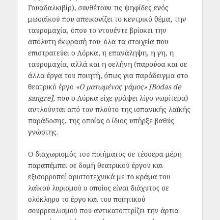
Γουαδαλκιβίρ), συνθέτουν τις ψηφίδες ενός
μωσαϊκού που απεικονίζει το κεντρικό θέμα, την
ταυρομαχία, όπου το ντουέντε βρίσκει την
απόλυτη έκφρασή του· όλα τα στοιχεία που
επιστρατεύει ο Λόρκα, η επανάληψη, η γη, η
ταυρομαχία, αλλά και η σελήνη (παρούσα και σε
άλλα έργα του ποιητή, όπως για παράδειγμα στο
θεατρικό έργο
«Ο ματωμένος γάμος» [Bodas de
sangre]
, που ο Λόρκα είχε γράψει λίγο νωρίτερα)
αντλούνται από τον πλούτο της ισπανικής λαϊκής
παράδοσης, της οποίας ο ίδιος υπήρξε βαθύς
γνώστης.
Ο διαχωρισμός του ποιήματος σε τέσσερα μέρη
παραπέμπει σε δομή θεατρικού έργου και
εξισορροπεί αριστοτεχνικά με το κράμα του
λαϊκού λυρισμού ο οποίος είναι διάχυτος σε
ολόκληρο το έργο και του ποιητικού
σουρρεαλισμού που αντικατοπτρίζει την άρτια