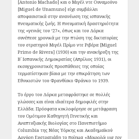
[Antonio Machado] και ο Μιγέλ ντε Ουναμούνο
[Miguel de Unamuno] είχε συμβάλλει
αποφασιστικά στην ανανέωση της ισπανικής
πνευματικής ζωής. Η πνευματική δραστηριότητα
της «γενιάς του ‘27», όπως και του Λόρκα
συνέπεσε χρονικά με την πτώση της δικτατορίας
του στρατηγού Μιγέλ Πρίμο ντε Ριβέρα [Miguel
Primo de Rivera] (1930) και την ανακήρυξη της
Β΄ Ισπανικής Δημοκρατίας (Απρίλιος 1931), οι
εκσυγχρονιστικές προσπάθειες της οποίας
τερματίστηκαν βίαια με την επικράτηση των
Εθνικιστών του Φρανθίσκο Φράνκο το 1939.
Το έργο του Λόρκα μεταφράστηκε σε πολλές
γλώσσες και είναι ιδιαίτερα δημοφιλές στην
Ελλάδα. Πρόσφατα κυκλοφόρησε σε μετάφραση
του Ομότιμου Καθηγητή Γενετικής και
Αναπτυξιακής Βιολογίας στο Πανεπιστήμιο
Columbia της Νέας Υόρκης και Ακαδημαϊκού
Αργύρη Ευστρατιάδη το ποίημα
«Μοιρολόι για τον