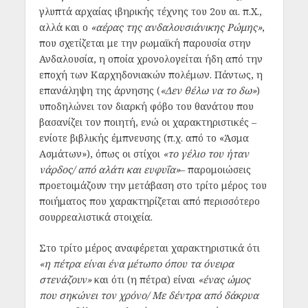
γλυπτά αρχαίας ιβηρικής τέχνης του 2
ου
αι. π.Χ.,
αλλά και ο
«αέρας της ανδαλουσιάνικης Ρώμης»
,
που σχετίζεται με την ρωμαϊκή παρουσία στην
Ανδαλουσία, η οποία χρονολογείται ήδη από την
εποχή των Καρχηδονιακών πολέμων. Πάντως, η
επανάληψη της άρνησης (
«Δεν θέλω να το δω»
)
υποδηλώνει τον διαρκή φόβο του θανάτου που
βασανίζει τον ποιητή, ενώ οι χαρακτηριστικές –
ενίοτε βιβλικής έμπνευσης (π.χ. από το «Άσμα
Ασμάτων»), όπως οι στίχοι
«το γέλιο του ήταν
νάρδος/ από αλάτι και ευφυΐα»
– παρομοιώσεις
προετοιμάζουν την μετάβαση στο τρίτο μέρος του
ποιήματος που χαρακτηρίζεται από περισσότερο
σουρρεαλιστικά στοιχεία.
Στο τρίτο μέρος αναφέρεται χαρακτηριστικά ότι
«η πέτρα είναι ένα μέτωπο όπου τα όνειρα
στενάζουν»
και ότι (η πέτρα) είναι
«ένας ώμος
που σηκώνει τον χρόνο/ Με δέντρα από δάκρυα