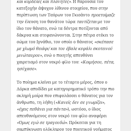
και κορδέλες και πλανήτες»
. Η παρουσία του
κατεξοχήν άψυχου λίθινου στοιχείου, που στην
περίπτωση των Ταύρων του Γκισάντο
προετοίμαζε
την έλευση του θανάτου τώρα
ταυτίζεται
με τον
ίδιο τον θάνατο, ενώ τα δέντρα ποτίζονται από
δάκρυα και στεφανώνονται. Στην πέτρα στέκει το
σώμα του Ιγνάθιο, τον οποίο ο θάνατος
«σκέπασε
με χλωμό θειάφι/ και του έβαλε κεφάλι σκοτεινού
μινώταυρου»
, ενώ ο ποιητής απευθύνει
χαιρετισμό στον νεκρό φίλο του:
«Κοιμήσου, πέτα,
ησύχασε»
.
Το ποίημα κλείνει με το τέταρτο μέρος, όπου ο
Λόρκα αποδίδει με κατηγορηματικό τρόπο την πιο
σκληρή μοίρα που επιφυλάσσει ο θάνατος για τον
άνθρωπο, τη λήθη (
«Κανείς δεν σε γνωρίζει»,
«έχεις πεθάνει για πάντα»
), ωστόσο, ο ίδιος
απευθυνόμενος στον νεκρό του φίλο αναφέρει
«Όμως εγώ σε τραγουδώ»
. Πρόκειται για τη
συμπύκνωση ολόκληρου του ποιητικού νοήματος