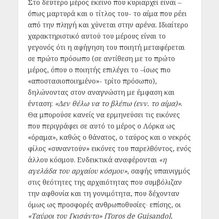
Στο δεύτερο μέρος εκείνο που κυριαρχεί είναι –
όπως μαρτυρά και ο τίτλος του- το αίμα που ρέει
από την πληγή και χύνεται στην αρένα. Ιδιαίτερο
χαρακτηριστικό αυτού του μέρους είναι το
γεγονός ότι η αφήγηση του ποιητή μεταφέρεται
σε πρώτο πρόσωπο (σε αντίθεση με το πρώτο
μέρος, όπου ο ποιητής επιλέγει το –ίσως πιο
«αποστασιοποιημένο»- τρίτο πρόσωπο),
δηλώνοντας στον αναγνώστη με έμφαση και
ένταση:
«Δεν θέλω να το βλέπω (ενν. το αίμα)»
.
Θα μπορούσε κανείς να ερμηνεύσει τις εικόνες
που περιγράφει σε αυτό το μέρος ο Λόρκα ως
«όραμα», καθώς ο θάνατος, ο ταύρος και ο νεκρός
φίλος «συναντούν» εικόνες του παρελθόντος, ενός
άλλου κόσμου. Ενδεικτικά αναφέρονται
«η
αγελάδα του αρχαίου κόσμου»
, σαφής υπαινιγμός
στις θεότητες της αρχαιότητας που συμβόλιζαν
την αφθονία και τη γονιμότητα, που δέχονταν
όμως ως προσφορές ανθρωποθυσίες∙ επίσης, οι
«Ταύροι του Γκισάντο» [Toros de Guisando]
,