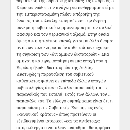
περίπτωση της σοβιετικής ιστορίας. Ως ιστορικός ο
Κέρσοου νιώθει την ανάγκη να ευθυγραμμιστεί με
την εμπεριστατωμένη πλέον απόρριψη της
έννοιας του «ολοκληρωτισμού» και την άκριτη
σύγκριση σοβιετικού κομμουνισμού με τον ιταλικό
φασισμό και τον γερμανικό ναζισμό. Στην ουσία
όμως αυτή η ταύτιση επανέρχεται με άλλο όνομα:
αντί των «ολοκληρωτικών καθεστώτων» έχουμε
τη σύγκριση των «δυναμικών δικτατοριών». Μια
αμήχανη κατηγοριοποίηση σε μια εποχή που η
Ευρώπη έβριθε δικτατοριών της Δεξιάς.
Δυστυχώς η παρουσίαση του σοβιετικού
καθεστώτος φτάνει σε επίπεδα άλλων εποχών
σοβιετολογίας όταν ο Στάλιν παρουσιάζεται ως
παρανοϊκός που εκτελεί, εκτός των άλλων, τον …
παπαγάλο του. Το εύλογο συμπέρασμα είναι ότι η
παρουσίαση της Σοβιετικής Ένωσης ως ενός
«κανονικού κράτους» όπως προτείνουν οι
εξειδικευμένοι ιστορικοί –και τα αντίστοιχα
ιστορικά έργα είναι πλέον ευάριθμα– θα αργήσει