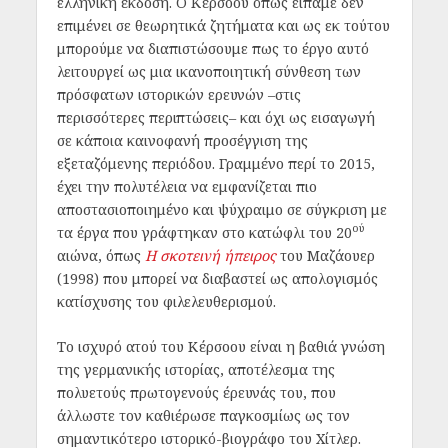
ελληνική έκδοση. Ο Κέρσοου όπως είπαμε δεν
επιμένει σε θεωρητικά ζητήματα και ως εκ τούτου
μπορούμε να διαπιστώσουμε πως το έργο αυτό
λειτουργεί ως μια ικανοποιητική σύνθεση των
πρόσφατων ιστορικών ερευνών –στις
περισσότερες περιπτώσεις– και όχι ως εισαγωγή
σε κάποια καινοφανή προσέγγιση της
εξεταζόμενης περιόδου. Γραμμένο περί το 2015,
έχει την πολυτέλεια να εμφανίζεται πιο
αποστασιοποιημένο και ψύχραιμο σε σύγκριση με
ού
τα έργα που γράφτηκαν στο κατώφλι του 20
αιώνα, όπως
Η σκοτεινή ήπειρος
του Μαζάουερ
(1998) που μπορεί να διαβαστεί ως απολογισμός
κατίσχυσης του φιλελευθερισμού.
Το ισχυρό ατού του Κέρσοου είναι η βαθιά γνώση
της γερμανικής ιστορίας, αποτέλεσμα της
πολυετούς πρωτογενούς έρευνάς του, που
άλλωστε τον καθιέρωσε παγκοσμίως ως τον
σημαντικότερο ιστορικό-βιογράφο του Χίτλερ.