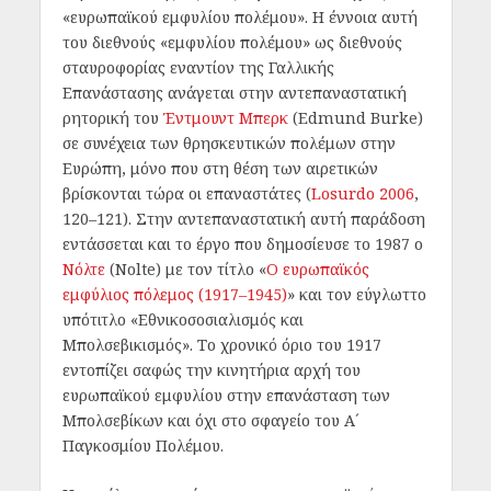
«ευρωπαϊκού εμφυλίου πολέμου». Η έννοια αυτή
του διεθνούς «εμφυλίου πολέμου» ως διεθνούς
σταυροφορίας εναντίον της Γαλλικής
Επανάστασης ανάγεται στην αντεπαναστατική
ρητορική του
Έντμουντ Μπερκ
(Edmund Burke)
σε συνέχεια των θρησκευτικών πολέμων στην
Ευρώπη, μόνο που στη θέση των αιρετικών
βρίσκονται τώρα οι επαναστάτες (
Losurdo 2006
,
120–121). Στην αντεπαναστατική αυτή παράδοση
εντάσσεται και το έργο που δημοσίευσε το 1987 ο
Νόλτε
(Nolte) με τον τίτλο «
Ο ευρωπαϊκός
εμφύλιος πόλεμος (1917–1945)
» και τον εύγλωττο
υπότιτλο «Εθνικοσοσιαλισμός και
Μπολσεβικισμός». Το χρονικό όριο του 1917
εντοπίζει σαφώς την κινητήρια αρχή του
ευρωπαϊκού εμφυλίου στην επανάσταση των
Μπολσεβίκων και όχι στο σφαγείο του Α´
Παγκοσμίου Πολέμου.