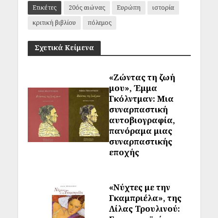
Ετικέτες
20ός αιώνας
Ευρώπη
ιστορία
κριτική βιβλίου
πόλεμος
Σχετικά Κείμενα
«Ζώντας τη ζωή
μου», Έμμα
Γκόλντμαν: Μια
συναρπαστική
αυτοβιογραφία,
πανόραμα μιας
συναρπαστικής
εποχής
«Νύχτες με την
Γκαμπριέλα», της
Λίλας Τρουλινού: