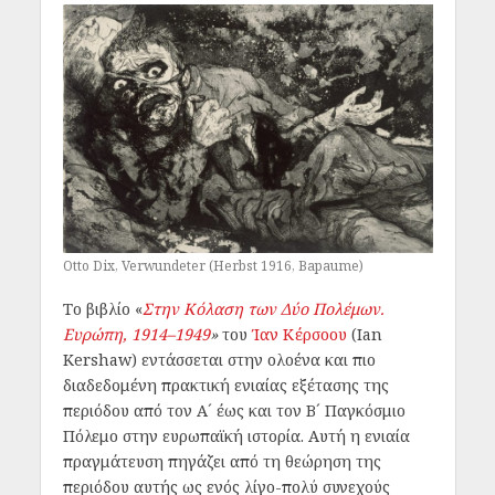
Otto Dix, Verwundeter (Herbst 1916, Bapaume)
Το βιβλίο «
Στην Κόλαση των Δύο Πολέμων.
Ευρώπη, 1914–1949
»
του
Ίαν Κέρσοου
(Ian
Kershaw) εντάσσεται στην ολοένα και πιο
διαδεδομένη πρακτική ενιαίας εξέτασης της
περιόδου από τον Α´ έως και τον Β´ Παγκόσμιο
Πόλεμο στην ευρωπαϊκή ιστορία. Αυτή η ενιαία
πραγμάτευση πηγάζει από τη θεώρηση της
περιόδου αυτής ως ενός λίγο-πολύ συνεχούς