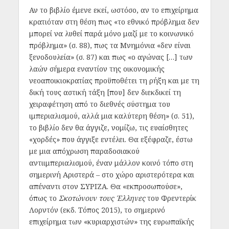
Αν το βιβλίο έμενε εκεί, ωστόσο, αν το επιχείρημα
κρατιόταν στη θέση πως «το εθνικό πρόβλημα δεν
μπορεί να λυθεί παρά μόνο μαζί με το κοινωνικό
πρόβλημα» (σ. 88), πως τα Μνημόνια «δεν είναι
ξενοδουλεία» (σ. 87) και πως «ο αγώνας […] των
λαών σήμερα εναντίον της οικονομικής
νεοαποικιοκρατίας προϋποθέτει τη ρήξη και με τη
δική τους αστική τάξη [που] δεν διεκδικεί τη
χειραφέτηση από το διεθνές σύστημα του
ιμπεριαλισμού, αλλά μια καλύτερη θέση» (σ. 51),
το βιβλίο δεν θα άγγιζε, νομίζω, τις ευαίσθητες
«χορδές» που άγγιξε εντέλει. Θα εξέφραζε, έστω
με μια απόχρωση παραδοσιακού
αντιιμπεριαλισμού, έναν μάλλον κοινό τόπο στη
σημερινή Αριστερά – στο χώρο αριστερότερα και
απέναντι στον ΣΥΡΙΖΑ. Θα «εκπροσωπούσε»,
όπως το
Σκοτώνουν τους Έλληνες
του Φρεντερίκ
Λορντόν (εκδ. Τόπος 2015), το σημερινό
επιχείρημα των «κυριαρχιστών» της ευρωπαϊκής