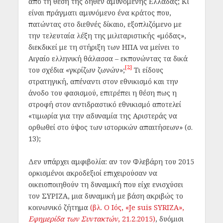
από τη θέση της δήθεν αμυνόμενης Ελλάδας; Κι
είναι πράγματι αμυνόμενο ένα κράτος που,
πατώντας στο διεθνές δίκαιο, εξοπλιζόμενο με
την τελευταία λέξη της μιλιταριστικής «μόδας»,
διεκδικεί με τη στήριξη των ΗΠΑ να μείνει το
Αιγαίο ελληνική θάλασσα – εκπονώντας τα δικά
[2]
του σχέδια «γκρίζων ζωνών»;
Τι είδους
στρατηγική, απέναντι στον εθνικισμό και την
άνοδο του φασισμού, επιτρέπει η θέση πως η
στροφή στον αντιδραστικό εθνικισμό αποτελεί
«τιμωρία για την αδυναμία της Αριστεράς να
ορθωθεί στο ύψος των ιστορικών απαιτήσεων» (σ.
13);
Δεν υπάρχει αμφιβολία: αν τον Φλεβάρη του 2015
ορκισμένοι ακροδεξιοί επιχειρούσαν να
οικειοποιηθούν τη δυναμική που είχε ενισχύσει
τον ΣΥΡΙΖΑ, μια δυναμική με βάση ακριβώς το
κοινωνικό ζήτημα
(βλ. Ο Ιός, «Je suis SYRIZA»,
Εφημερίδα των Συντακτών
, 21.2.2015)
, δυόμισι