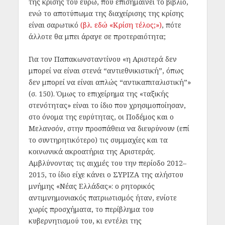
της κρίσης του ευρώ, που επισημαίνει το βιβλίο,
ενώ το αποτύπωμα της διαχείρισης της κρίσης
είναι σαρωτικό
(βλ. εδώ «Κρίση τέλος;»)
, πότε
άλλοτε θα μπει άραγε σε προτεραιότητα;
Για τον Παπακωνσταντίνου «η Αριστερά δεν
μπορεί να είναι στενά “αντιεθνικιστική”, όπως
δεν μπορεί να είναι απλώς “αντικαπιταλιστική”»
(σ. 150). Όμως το επιχείρημα της «ταξικής
στενότητας» είναι το ίδιο που χρησιμοποίησαν,
στο όνομα της ευρύτητας, οι Ποδέμος και ο
Μελανσόν, στην προσπάθεια να διευρύνουν (επί
το συντηρητικότερο) τις συμμαχίες και τα
κοινωνικά ακροατήρια της Αριστεράς.
Αμβλύνοντας τις αιχμές του την περίοδο 2012–
2015, το ίδιο είχε κάνει ο ΣΥΡΙΖΑ της αλήστου
μνήμης «Νέας Ελλάδας»: ο ρητορικός
αντιμνημονιακός πατριωτισμός ήταν, ενίοτε
χωρίς προσχήματα, το περίβλημα του
κυβερνητισμού του, κι εντέλει της