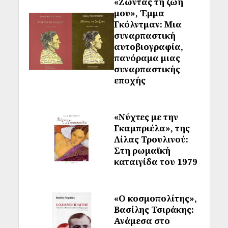
«Ζώντας τη ζωή
μου», Έμμα
Γκόλντμαν: Μια
συναρπαστική
αυτοβιογραφία,
πανόραμα μιας
συναρπαστικής
εποχής
«Νύχτες με την
Γκαμπριέλα», της
Λίλας Τρουλινού:
Στη ρωμαϊκή
καταιγίδα του 1979
«Ο κοσμοπολίτης»,
Βασίλης Τσιράκης:
Ανάμεσα στο