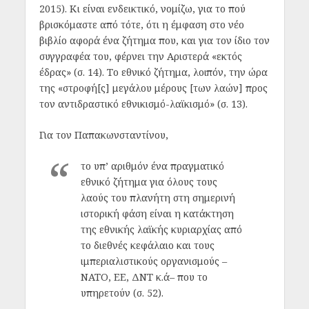
2015). Κι είναι ενδεικτικό, νομίζω, για το πού
βρισκόμαστε από τότε, ότι η έμφαση στο νέο
βιβλίο αφορά ένα ζήτημα που, και για τον ίδιο τον
συγγραφέα του, φέρνει την Αριστερά «εκτός
έδρας» (σ. 14). Το εθνικό ζήτημα, λοιπόν, την ώρα
της «στροφή[ς] μεγάλου μέρους [των λαών] προς
τον αντιδραστικό εθνικισμό-λαϊκισμό» (σ. 13).
Για τον Παπακωνσταντίνου,
το υπ’ αριθμόν ένα πραγματικό
εθνικό ζήτημα για όλους τους
λαούς του πλανήτη στη σημερινή
ιστορική φάση είναι η κατάκτηση
της εθνικής λαϊκής κυριαρχίας από
το διεθνές κεφάλαιο και τους
ιμπεριαλιστικούς οργανισμούς –
ΝΑΤΟ, ΕΕ, ΔΝΤ κ.ά– που το
υπηρετούν (σ. 52).