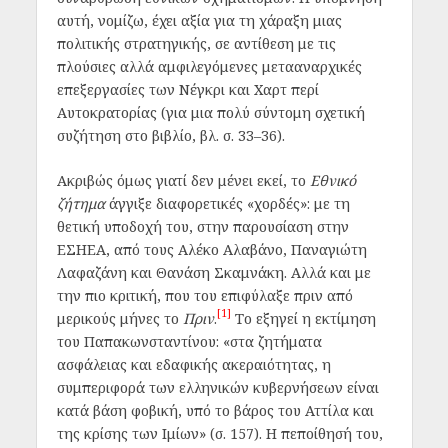
αυτή, νομίζω, έχει αξία για τη χάραξη μιας
πολιτικής στρατηγικής, σε αντίθεση με τις
πλούσιες αλλά αμφιλεγόμενες μετααναρχικές
επεξεργασίες των Νέγκρι και Χαρτ περί
Αυτοκρατορίας (για μια πολύ σύντομη σχετική
συζήτηση στο βιβλίο, βλ. σ. 33–36).
Ακριβώς όμως γιατί δεν μένει εκεί, το
Εθνικό
ζήτημα
άγγιξε διαφορετικές «χορδές»: με τη
θετική υποδοχή του, στην παρουσίαση στην
ΕΣΗΕΑ, από τους Αλέκο Αλαβάνο, Παναγιώτη
Λαφαζάνη και Θανάση Σκαμνάκη. Αλλά και με
την πιο κριτική, που του επιφύλαξε πριν από
[1]
μερικούς μήνες το
Πριν
.
Το εξηγεί η εκτίμηση
του Παπακωνσταντίνου: «στα ζητήματα
ασφάλειας και εδαφικής ακεραιότητας, η
συμπεριφορά των ελληνικών κυβερνήσεων είναι
κατά βάση φοβική, υπό το βάρος του Αττίλα και
της κρίσης των Ιμίων» (σ. 157). Η πεποίθησή του,