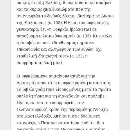
ακόμα, ότι «[η Ελλάδα] δυσκολεύεται να ασκήσει
και τα κυριαρχικά δικαιώματα που της
αναγνωρίζει το διεθνές δίκαιο, ιδιαίτερα τα Δίκαιο
της Θάλασσας» (σ. 158). Η θέση του συγγραφέα,
γενικότερα, ότι «η Τουρκία [βρίσκεται] σε
παροξυσμό ισλαμοεθνικισμού» (σ. 135). Κι εντέλει
η άποψή του πως «δι-εθνισμός σημαίνει
επικοινωνία και αλληλεγγύη των εθνών, όχι
ετσιθελική
διαγραφή
τους» (σ. 150, η
υπογράμμιση δική μου).
Τι συγκεκριμένο σημαίνουν αυτά για την
Αριστερά μπροστά στη συγκεκριμένη κατάσταση;
Το βιβλίο γράφτηκε λίγους μήνες μετά τα πρώτα
συλλαλητήρια για τη Μακεδονία και πρόλαβε,
λίγο πριν από το τυπογραφείο, την
ελληνοτουρκική κρίση της περασμένης Άνοιξης
στο Καστελλόριζο. Απέναντι στις δύο αυτές
«στιγμές», ο Παπακωνσταντίνου υιοθετεί δυο
διακριτές στάσεις. Στο Μακεδονικό, μια στάση –