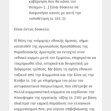
κυβέρνηση που θα κάνει τον
πόλεμο» […] Είναι δύσκολο να
διαφωνήσει κανείς με αυτή την
τοποθέτηση (σ. 161-2).
Είναι όντως δύσκολο;
Η θέση της «νόμιμης» εθνικής άμυνας, σήμα-
κατατεθέν της αγωνιώδους προσπάθειας της
παραδοσιακής Αριστεράς να ενταχτεί στον
«εθνικό κορμό» μετά τον Εμφύλιο, επιχειρείται να
τεκμηριωθεί εδώ, ιστορικά και θεωρητικά, με
διάφορους τρόπους. Με βάση τη σχέση εθνικού-
ταξικού από την Κομμούνα και την Κίνα ως την
Κούβα (σ. 14)· με επιχείρημα τον ρόλο του
αντιφασιστικού πατριωτισμού, που επέτρεψε σε
πολλά κομμουνιστικά κόμματα να κερδίσουν την
πλειοψηφία της εργατικής τάξης (σ. 250)· με βάση
ιδιαίτερα την εαμική παράδοση του ελληνικού
κομμουνισμού που, για λόγους επιβεβαίωσης της