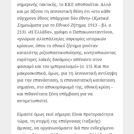
σημερινής τακτικής, το ΚΚΕ αποποιείται. Αλλά
και με άξονα τη λενινιστική θέση ότι «στο κάθε
σύγχρονο έθνος υπάρχουν δύο έθνη» (
Κριτικά
Σημειώματα για το Εθνικό Ζήτημα
, 1913 – βλ. σ.
213). «Η Ελλάδα», γράφει ο Παπακωνσταντίνου,
«γνώρισε αλλεπάλληλες συγκυρίες ιστορικών
κρίσεων, όπου το εθνικό ζήτημα γινόταν
καταλύτης ριζοσπαστικοποίησης, κινητοποιώντας
ευρύτερες λαϊκές δυνάμεις» απέναντι στον
φασισμό και τον ιμπεριαλισμό» (σ. 15). Και πιο
μακροσκοπικά, όμως, για τη λενινιστική αντίληψη
για την επανάσταση, η επαναστατική κατάσταση
σημαίνει, στο αποκορύφωμά της, εθνική κρίση –
και πιθανότατα ξένη επέμβαση για να
αντιμετωπιστεί.
Είμαστε όμως εκεί σήμερα; Είναι προτεραιότητα
τώρα, τη στιγμή της επείγουσας (ταξικής)
άμυνας, να οργανωνόμαστε διά παν ενδεχόμενο