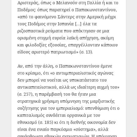
Αριστεράς, όπως ο Μελανσόν στη Γαλλία ή και το
Ποδέμος: όπως παρατηρεί ο Παπακωνσταντίνου,
«από το φαινόμενο Σάντερς στην Αμερική μέχρι
τους Ποδέμος στην Ισπανία […] όλα τα
ριζοσπαστικά ρεύματα που απέκτησαν σε μια
ορισμένη στιγμή ευρεία λαϊκή απήχηση, ακόμη
και φιλοδοξίες εξουσίας, επαγγέλλονταν κάποιου
είδους αριστερό πατριωτισμό» (σ. 13).
Αν, από την άλλη, ο Παπακωνσταντίνου έμενε
στο κρίσιμο, ότι «ο αντιιμπεριαλιστικός αγώνας
δεν μπορεί να νοείται ως υποκατάστατο του
αντικαπιταλιστικού, αλλά ως ιδιαίτερη αιχμή του»
(σ. 257), η παρέμβασή του θα ήταν μια
στρατηγικά χρήσιμη υπόμνηση της μαρξιστικής
συζήτησης για τον ιμπεριαλισμό: υπενθύμιση ότι ο
καπιταλισμός συνδέεται οργανικά με τον
εθνικισμό (σ. 185) κι ότι η διεθνής οικονομία δεν
είναι ένα ενιαίο παγκόσμιο «σύστημα», αλλά
συνάρθρωση εθνικών σχηματισμών. Η υπόμνηση