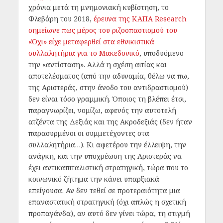
χρόνια μετά τη μνημονιακή κυβίστηση, το
Φλεβάρη του 2018,
έρευνα της ΚΑΠΑ Research
σημείωνε πως μέρος του ριζοσπαστισμού του
«Όχι» είχε μεταφερθεί στα εθνικιστικά
συλλαλητήρια για το Μακεδονικό
, υποδυόμενο
την «αντίσταση». Αλλά η σχέση αιτίας και
αποτελέσματος (από την αδυναμία, θέλω να πω,
της Αριστεράς, στην άνοδο του αντιδραστισμού)
δεν είναι τόσο γραμμική. Όποιος τη βλέπει έτσι,
παραγνωρίζει, νομίζω, αφενός την αυτοτελή
ατζέντα της Δεξιάς και της Ακροδεξιάς (δεν ήταν
παρασυρμένοι οι συμμετέχοντες στα
συλλαλητήρια…). Κι αφετέρου την έλλειψη, την
ανάγκη, και την υποχρέωση της Αριστεράς να
έχει αντικαπιταλιστική στρατηγική, τώρα που το
κοινωνικό ζήτημα την κάνει υπαρξιακά
επείγουσα. Αν δεν τεθεί σε προτεραιότητα μια
επαναστατική στρατηγική (όχι απλώς η σχετική
προπαγάνδα), αν αυτό δεν γίνει τώρα, τη στιγμή