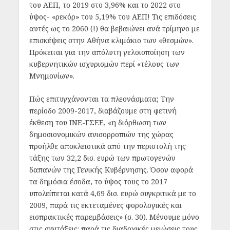
του ΑΕΠ, το 2019 στο 3,96% και το 2022 στο
ύψος- «ρεκόρ» του 5,19% του ΑΕΠ! Τις επιδόσεις
αυτές ως το 2060 (!) θα βεβαιώνει ανά τρίμηνο με
επισκέψεις στην Αθήνα κλιμάκιο των «θεσμών».
Πρόκειται για την απόλυτη γελοιοποίηση των
κυβερνητικών ισχυρισμών περί «τέλους των
Μνημονίων».
Πώς επιτυγχάνονται τα πλεονάσματα; Την
περίοδο 2009-2017, διαβάζουμε στη φετινή
έκθεση του ΙΝΕ-ΓΣΕΕ, «η διόρθωση των
δημοσιονομικών ανισορροπιών της χώρας
προήλθε αποκλειστικά από την περιστολή της
τάξης των 32,2 δισ. ευρώ των πρωτογενών
δαπανών της Γενικής Κυβέρνησης. Όσον αφορά
τα δημόσια έσοδα, το ύψος τους το 2017
υπολείπεται κατά 4,69 δισ. ευρώ συγκριτικά με το
2009, παρά τις εκτεταμένες φορολογικές και
εισπρακτικές παρεμβάσεις» (σ. 30). Μένουμε μόνο
στις συντάξεις: παρά τις διαδοχικές μειώσεις τους