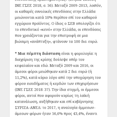
ΙΝΕ ΓΣΕΕ 2018, σ. 56). Μεταξύ 2009-2013, λοιπόν,
οι καθαρές συνολικές επενδύσεις στην Ελλάδα
μειώνονται κατά 10% περίπου επί του καθαρού
εγχώριου προϊόντος. Ο ίδιος ο ΣΕΒ υπολογίζει ότι
το επενδυτικό «κενό» στην Ελλάδα, οι επενδύσεις
που χρειάζονται για την επιστροφή σε μια
βιώσιμη «ανάπτυξη», φτάνουν τα 100 δισ. ευρώ.
* Μια πέμπτη διάσταση
είναι η φορολογία: η
διαχείριση της κρίσης δούλεψε υπέρ του
κεφαλαίου και εδώ. Μεταξύ 2009 και 2016, οι
άμεσοι φόροι μειώθηκαν κατά 2 δισ. ευρώ (ή
11,2%), κατά κύριο λόγο από την υποχώρηση του
φόρου εισοδήματος ή κερδών των επιχειρήσεων
(ΙΝΕ ΓΣΕΕ 2018: 37). Την ίδια στιγμή, οι έμμεσοι
φόροι, αυτοί που αφορούν κυρίως τη λαϊκή
κατανάλωση, αυξήθηκαν και επί κυβέρνησης
ΣΥΡΙΖΑ-ΑΝΕΛ: το 2017, η αναλογία έμμεσων-
άμεσων φόρων ήταν 56,6% προς 43,4%, έναντι