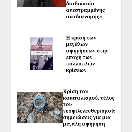
διαδικασία
ανεστραμμένης
αναδιανομής»
Η κρίση των
μεγάλων
αφηγήσεων στην
εποχή των
πολλαπλών
κρίσεων
Κρίση του
καπιταλισμού, τέλος
του
νεοφιλελευθερισμού:
σημειώσεις για μια
μεγάλη αφήγηση