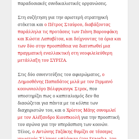
παραδοσιακές συνδικαλιστικές οργανώσεις.
Στη συζήτηση για την αριστερή στρατηγική
στέκεται και
ο Πέτρος Σταύρου, διαβάζοντας
παράλληλα τις προτάσεις των Γιάνη Βαρουφάκη
και Κώστα Λαπαβίτσα, και δείχνοντας τα όρια και
των δύο στην προσπάθεια να διατυπωθεί μια
πραγματική εναλλακτική στη νεοφιλελεύθερη
μετάλλαξη του ΣΥΡΙΖΑ
.
Στις δύο συνεντεύξεις του αφιερώματος,
ο
Δημοσθένης Παπαδάτος μιλά με τον Γερμανό
κοινωνιολόγο Βόλφγκανγκ Στρεκ
, που
υποστηρίζει πως ο καπιταλισμός δεν θα
διασώζεται για πάντα με τα κόλπα των
διαχειριστών του, και ο
Χρίστος Μάης συνομιλεί
με τον Αλέξανδρο Κιουπκιολή
για την προοπτική
του αγώνα για την υπεράσπιση των κοινών.
Τέλος,
ο Αντώνης Γαζάκης θυμίζει σε τέσσερις
γνωστούς Έλληνες μπλόγκερ (τον Sraosha, τον