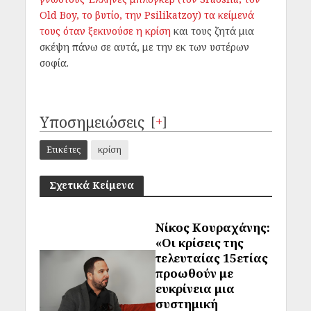
Οld Boy, το βυτίο, την Psilikatzoy) τα κείμενά
τους όταν ξεκινούσε η κρίση
και τους ζητά μια
σκέψη πάνω σε αυτά, με την εκ των υστέρων
σοφία.
Υποσημειώσεις
[
+
]
Ετικέτες
κρίση
Σχετικά Κείμενα
Νίκος Κουραχάνης:
«Οι κρίσεις της
τελευταίας 15ετίας
προωθούν με
ευκρίνεια μια
συστημική