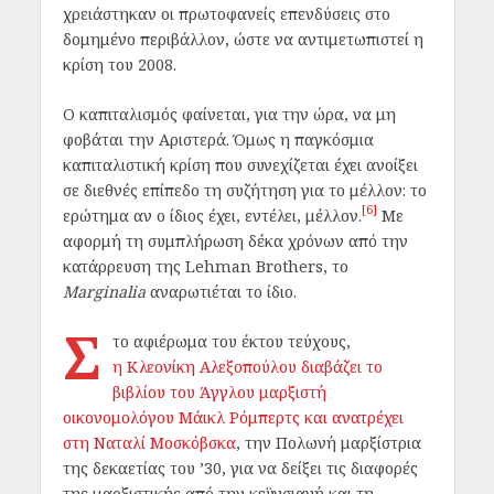
χρειάστηκαν οι πρωτοφανείς επενδύσεις στο
δομημένο περιβάλλον, ώστε να αντιμετωπιστεί η
κρίση του 2008.
Ο καπιταλισμός φαίνεται, για την ώρα, να μη
φοβάται την Αριστερά. Όμως η παγκόσμια
καπιταλιστική κρίση που συνεχίζεται έχει ανοίξει
σε διεθνές επίπεδο τη συζήτηση για το μέλλον: το
[6]
ερώτημα αν ο ίδιος έχει, εντέλει, μέλλον.
Με
αφορμή τη συμπλήρωση δέκα χρόνων από την
κατάρρευση της Lehman Brothers, το
Μ
arginalia
αναρωτιέται το ίδιο.
Σ
το αφιέρωμα του έκτου τεύχους,
η Κλεονίκη Αλεξοπούλου διαβάζει το
βιβλίου του Άγγλου μαρξιστή
οικονομολόγου Μάικλ Ρόμπερτς και ανατρέχει
στη Ναταλί Μοσκόβσκα
, την Πολωνή μαρξίστρια
της δεκαετίας του ’30, για να δείξει τις διαφορές
της μαρξιστικής από την κεϋνσιανή και τη