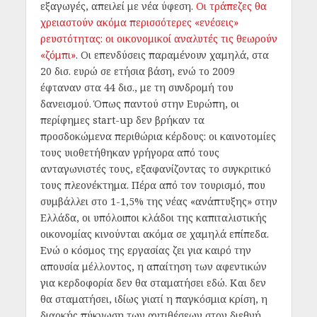
εξαγωγές, απειλεί με νέα ύφεση.
Οι τράπεζες θα
χρειαστούν ακόμα περισσότερες «ενέσεις»
ρευστότητας: οι οικονομικοί αναλυτές τις θεωρούν
«ζόμπι»
. Οι επενδύσεις παραμένουν χαμηλά, στα
20 δισ. ευρώ σε ετήσια βάση, ενώ το 2009
έφταναν στα 44 δισ., με τη συνδρομή του
δανεισμού. Όπως παντού στην Ευρώπη, οι
περίφημες start-up δεν βρήκαν τα
προσδοκώμενα περιθώρια κέρδους: οι καινοτομίες
τους υιοθετήθηκαν γρήγορα από τους
ανταγωνιστές τους, εξαφανίζοντας το συγκριτικό
τους πλεονέκτημα. Πέρα από τον τουρισμό, που
συμβάλλει στο 1-1,5% της νέας «ανάπτυξης» στην
Ελλάδα, οι υπόλοιποι κλάδοι της καπιταλιστικής
οικονομίας κινούνται ακόμα σε χαμηλά επίπεδα.
Ενώ ο κόσμος της εργασίας ζει για καιρό την
απουσία μέλλοντος, η απαίτηση των αφεντικών
για κερδοφορία δεν θα σταματήσει εδώ. Και δεν
θα σταματήσει, ιδίως γιατί η παγκόσμια κρίση, η
διαρκής πύκνωση των αντιθέσεων στον διεθνή