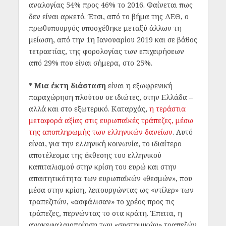
αναλογίας 54% προς 46% το 2016. Φαίνεται πως
δεν είναι αρκετό. Έτσι, από το βήμα της ΔΕΘ, ο
πρωθυπουργός υποσχέθηκε μεταξύ άλλων τη
μείωση, από την 1η Ιανουαρίου 2019 και σε βάθος
τετραετίας, της φορολογίας των επιχειρήσεων
από 29% που είναι σήμερα, στο 25%.
* Μια έκτη διάσταση
είναι η εξωφρενική
παραχώρηση πλούτου σε ιδιώτες, στην Ελλάδα –
αλλά και στο εξωτερικό. Καταρχάς,
η τεράστια
μεταφορά αξίας στις ευρωπαϊκές τράπεζες, μέσω
της αποπληρωμής των ελληνικών δανείων
. Αυτό
είναι, για την ελληνική κοινωνία, το ιδιαίτερο
αποτέλεσμα της έκθεσης του ελληνικού
καπιταλισμού στην κρίση του ευρώ και στην
απαιτητικότητα των ευρωπαϊκών «θεσμών», που
μέσα στην κρίση, λειτουργώντας ως «ντίλερ» των
τραπεζιτών, «ασφάλισαν» το χρέος προς τις
τράπεζες, περνώντας το στα κράτη. Έπειτα, η
ανακεφαλαιοποίηση των «συστημικών» τραπεζών