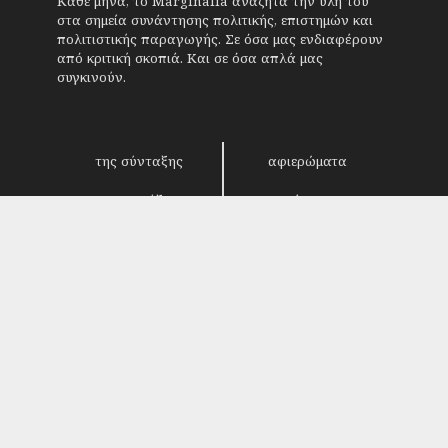
Κάθε μήνα, το Marginalia αναζητά την ύλη του
στα σημεία συνάντησης πολιτικής, επιστημών και
πολιτιστικής παραγωγής. Σε όσα μας ενδιαφέρουν
από κριτική σκοπιά. Και σε όσα απλά μας
συγκινούν.
της σύνταξης
αφιερώματα
συνεντεύξεις
επίκαιρα
κριτική
λογοτεχνία
στήλες
αρχείο
Copyright © 2018. Manufactured by
Sociality
-
Designed by
4SHARE
&
кʊʟᴀ
.