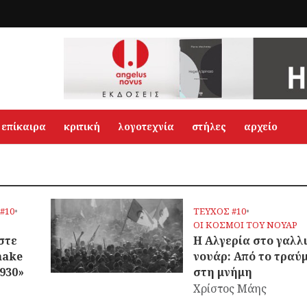
επίκαιρα
κριτική
λογοτεχνία
στήλες
αρχείο
#10
•
ΤΕΥΧΟΣ #10
•
OΙ ΚΟΣΜΟΙ ΤΟΥ ΝΟΥΑΡ
στε
Η Αλγερία στο γαλλ
make
νουάρ: Από το τραύ
1930»
στη μνήμη
Χρίστος Μάης