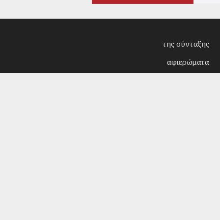
της σύνταξης
αφιερώματα
συνεντεύξεις
επίκαιρα
κριτική
λογοτεχνία
στήλες
αρχείο
Copyright © 2018. Manufactured by
Sociality
- Desi