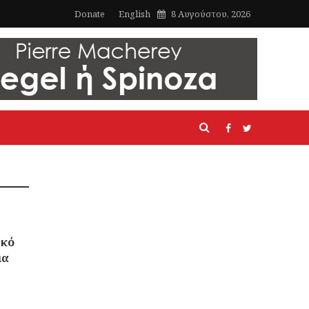
Donate
English
8 Αυγούστου, 2026
ικό
μα