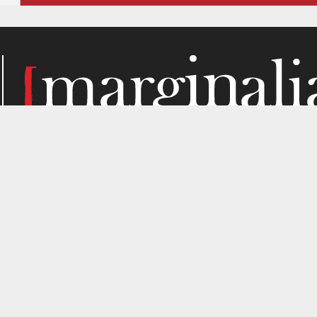
Κάθε μήνα, το Marginalia αναζητά την ύλη του στα σημεί
παραγωγής. Σε όσα μας ενδιαφέρουν από κριτική σκοπιά. Κ
gned by
4SHARE
&
кʊʟᴀ
.