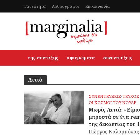
Ταυτότητα
Αρθρογράφοι
Επικοινωνία
της σύνταξης
αφιερώματα
συνεντεύξεις
Αττιά
ΣΥΝΕΝΤΕΥΞΕΙΣ
•
ΤΕΥΧΟΣ 
OΙ ΚΟΣΜΟΙ ΤΟΥ ΝΟΥΑΡ
Μωρίς Αττιά: «Είμα
μπροστά σε ένα re
της δεκαετίας του 
Γιώργος Καλαμπόκας