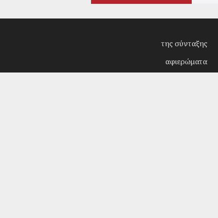
της σύνταξης
αφιερώματα
συνεντεύξεις
επίκαιρα
κριτική
λογοτεχνία
στήλες
αρχείο
Copyright © 2018. Manufactured by
Sociality
- Desi