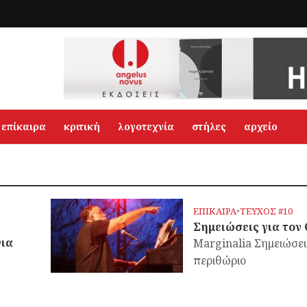
επίκαιρα
κριτική
λογοτεχνία
στήλες
αρχείο
ΕΠΙΚΑΙΡΑ
•
ΤΕΥΧΟΣ #10
Σημειώσεις για τον
για
Marginalia Σημειώσει
περιθώριο