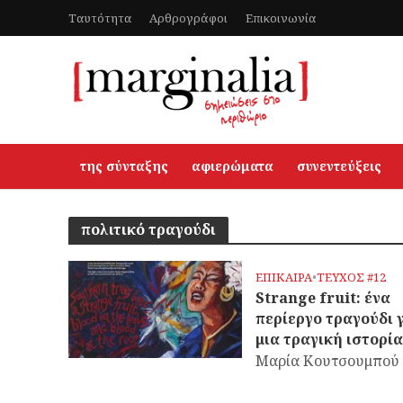
Ταυτότητα
Αρθρογράφοι
Επικοινωνία
της σύνταξης
αφιερώματα
συνεντεύξεις
πολιτικό τραγούδι
ΕΠΙΚΑΙΡΑ
•
ΤΕΥΧΟΣ #12
Strange fruit: ένα
περίεργο τραγούδι 
μια τραγική ιστορία
Μαρία Κουτσουμπού