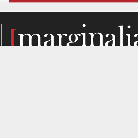
Κάθε μήνα, το Marginalia αναζητά την ύλη του στα σημεί
παραγωγής. Σε όσα μας ενδιαφέρουν από κριτική σκοπιά. Κ
gned by
4SHARE
&
кʊʟᴀ
.