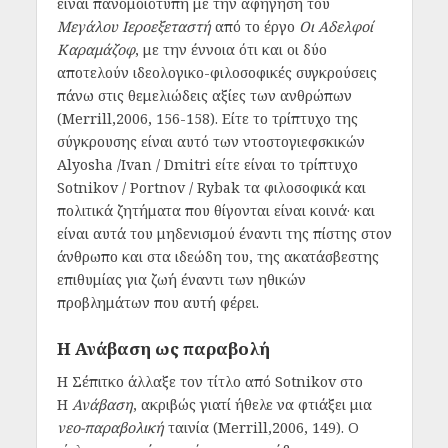
είναι πανομοιότυπη με την αφήγηση του
Μεγάλου Ιεροεξεταστή
από το έργο
Οι Αδελφοί
Καραμάζοφ
, με την έννοια ότι και οι δύο
αποτελούν ιδεολογικο-φιλοσοφικές συγκρούσεις
πάνω στις θεμελιώδεις αξίες των ανθρώπων
(Merrill,2006, 156-158). Είτε το τρίπτυχο της
σύγκρουσης είναι αυτό των ντοστογιεφσκικών
Alyosha /Ivan / Dmitri είτε είναι το τρίπτυχο
Sotnikov / Portnov / Rybak τα φιλοσοφικά και
πολιτικά ζητήματα που θίγονται είναι κοινά· και
είναι αυτά του μηδενισμού έναντι της πίστης στον
άνθρωπο και στα ιδεώδη του, της ακατάσβεστης
επιθυμίας για ζωή έναντι των ηθικών
προβλημάτων που αυτή φέρει.
Η Ανάβαση ως παραβολή
Η Σέπιτκο άλλαξε τον τίτλο από Sotnikov στο
Η
Ανάβαση
, ακριβώς γιατί ήθελε να φτιάξει μια
νεο-παραβολική
ταινία (Merrill,2006, 149). Ο