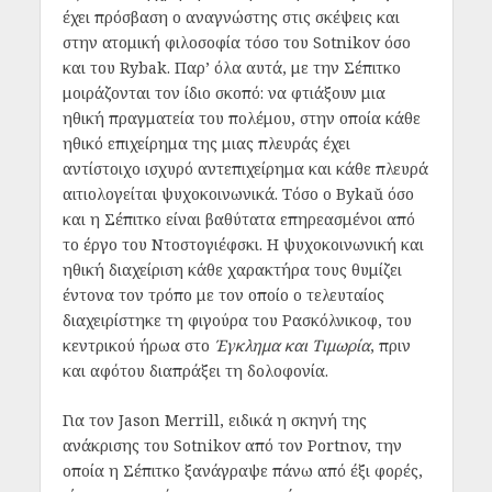
έχει πρόσβαση ο αναγνώστης στις σκέψεις και
στην ατομική φιλοσοφία τόσο του Sotnikov όσο
και του Rybak. Παρ’ όλα αυτά, με την Σέπιτκο
μοιράζονται τον ίδιο σκοπό: να φτιάξουν μια
ηθική πραγματεία του πολέμου, στην οποία κάθε
ηθικό επιχείρημα της μιας πλευράς έχει
αντίστοιχο ισχυρό αντεπιχείρημα και κάθε πλευρά
αιτιολογείται ψυχοκοινωνικά. Τόσο ο Bykaŭ όσο
και η Σέπιτκο είναι βαθύτατα επηρεασμένοι από
το έργο του Ντοστογιέφσκι. Η ψυχοκοινωνική και
ηθική διαχείριση κάθε χαρακτήρα τους θυμίζει
έντονα τον τρόπο με τον οποίο ο τελευταίος
διαχειρίστηκε τη φιγούρα του Ρασκόλνικοφ, του
κεντρικού ήρωα στο
Έγκλημα και Τιμωρία
, πριν
και αφότου διαπράξει τη δολοφονία.
Για τον Jason Merrill, ειδικά η σκηνή της
ανάκρισης του Sotnikov από τον Portnov, την
οποία η Σέπιτκο ξανάγραψε πάνω από έξι φορές,