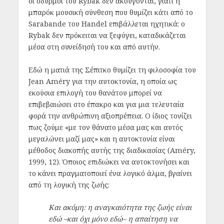
οι οδυρμοί του Rybak δεν ακούγονται, γιατί η
μπαρόκ μουσική σύνθεση που θυμίζει κάτι από το
Sarabande του Handel επιβάλλεται ηχητικά: ο
Rybak δεν πρόκειται να ξεφύγει, καταδικάζεται
μέσα στη συνείδησή του και από αυτήν.
Εδώ η ματιά της Σέπιτκο θυμίζει τη φιλοσοφία του
Jean Améry για την αυτοκτονία, η οποία ως
εκούσια επιλογή του θανάτου μπορεί να
επιβεβαιώσει στο έπακρο και για μια τελευταία
φορά την ανθρώπινη αξιοπρέπεια. Ο ίδιος τονίζει
πως ζούμε «με τον θάνατο μέσα μας και αυτός
μεγαλώνει μαζί μας» και η αυτοκτονία είναι
μέθοδος διακοπής αυτής της διαδικασίας (Améry,
1999, 12). Όποιος επιδιώκει να αυτοκτονήσει και
το κάνει πραγματοποιεί ένα λογικό άλμα, βγαίνει
από τη λογική της ζωής:
Και ακόμη: η αναγκαιότητα της ζωής είναι
εδώ –και όχι μόνο εδώ– η απαίτηση να