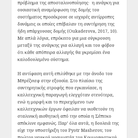
πρόβλημα της αποσταλινοποίησης· η ανάγκη για
ουσιαστική αναμόρφωση της δομής του
συστήματος προσέκρουε σε ισχυρές αντίρροπες
δυνάμεις οι οποίες επέβαλαν τη συντήρηση της
ήδη υπάρχουσας δομής (Oukaderova, 2017, 10).
Με απλά λόγια, επρόκειτο για μια σύγκρουση
μεταξύ της ανάγκης για αλλαγή και του φόβου
ότι κάθε απόπειρα αλλαγής θα γκρεμίσει ένα
καλοδουλεμένο σύστημα.
Η αντίφαση αυτή επιλύθηκε με την άνοδο του
Μπρέζνιεφ στην εξουσία. Στο πλαίσιο της
συντηρητικής στροφής που εγκαινίασε, η
καλλιτεχνική παραγωγή ελεγχόταν στενότερα,
ενώ η μορφή και το περιεχόμενο των
καλλιτεχνικών έργων όφειλαν να υιοθετούν τη
σταλινική αισθητική από την οποία η Σέπιτκο
απέκλινε εμφανώς. Παρ’ όλα αυτά, η δουλειά της
είχε την υποστήριξη του Pyotr Masherov, του
πρώτου γενικού γραμματέα του Κομμουνιστικού