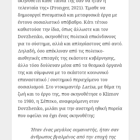
σκηνοθετεί κάθε ταινία της σαν να ήταν η
τελευταία της» (Pronger, 2021). Έμαθε να
δημιουργεί πνευματικά και μεταφυσικά έργα με
έντονο σοσιαλιστικό υπόβαθρο. Κάτι τέτοιο
καθιστούσε την ίδια, όπως άλλωστε και τον
Dovzhenko, σκηνοθέτες πολιτικά επικίνδυνους
για το σύστημα, αλλά και απλησίαστους από αυτό.
Δηλαδή, όσο απέκλιναν από τις πολιτικο-
αισθητικές επιταγές της εκάστοτε κυβέρνησης,
άλλο τόσο δούλευαν μέσα από τα θεσμικά όργανά
της και σύμφωνα με το εκάστοτε κοινωνικό
επαναστατικό / συστημικό περιεχόμενο του
σοσιαλισμού. Στο ντοκιμαντέρ
Larisa
, με θέμα τη
ζωή και το έργο της, που σκηνοθέτησε ο Klimov
το 1980, η Σέπιτκο, αναφερόμενη στον
Dovzhenko, μιλάει για την αυστηρή ηθική πορεία
που οφείλει να έχει ένας σκηνοθέτης:
Ήταν ένας μεγάλος ουμανιστής, ήταν σαν
άνθρωπος βγαλμένος από την εποχή της