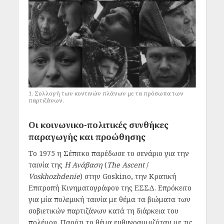
1. Συλλογή των κοντινών πλάνων με τα πρόσωπα των
παρτιζάνων.
Οι κοινωνικο-πολιτικές συνθήκες
παραγωγής και προώθησης
Το 1975 η Σέπιτκο παρέδωσε το σενάριο για την
ταινία της
Η Ανάβαση
(
The Ascent
/
Voskhozhdenie
) στην Goskino, την Κρατική
Επιτροπή Κινηματογράφου της ΕΣΣΔ. Επρόκειτο
για μία πολεμική ταινία με θέμα τα βιώματα των
σοβιετικών παρτιζάνων κατά τη διάρκεια του
πολέμου. Παρότι το θέμα ευθυγραμμιζόταν με τις