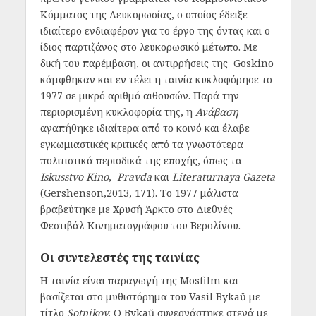
Κόμματος της Λευκορωσίας, ο οποίος έδειξε
ιδιαίτερο ενδιαφέρον για το έργο της όντας και ο
ίδιος παρτιζάνος στο λευκορωσικό μέτωπο. Με
δική του παρέμβαση, οι αντιρρήσεις της Goskino
κάμφθηκαν και εν τέλει η ταινία κυκλοφόρησε το
1977 σε μικρό αριθμό αιθουσών. Παρά την
περιορισμένη κυκλοφορία της, η
Ανάβαση
αγαπήθηκε ιδιαίτερα από το κοινό και έλαβε
εγκωμιαστικές κριτικές από τα γνωστότερα
πολιτιστικά περιοδικά της εποχής, όπως τα
Iskusstvo Kino
,
Pravda
και
Literaturnaya Gazeta
(Gershenson,2013, 171). Το 1977 μάλιστα
βραβεύτηκε με Χρυσή Άρκτο στο Διεθνές
Φεστιβάλ Κινηματογράφου του Βερολίνου.
Οι συντελεστές της ταινίας
Η ταινία είναι παραγωγή της Mosfilm και
βασίζεται στο μυθιστόρημα του Vasil Bykaŭ με
τίτλο
Sotnikov.
Ο Bykaŭ συνεργάστηκε στενά με