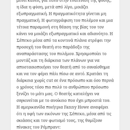
μένει κανείς για πολύ στην ενατένιση της φύσης,
η ίδια η φύση, μετά από λίγο, μοιάζει
εξωπραγματική. Η πραγματικότητα γίνεται μη
πραγματική. Η φωτογράφιση του πολέμου και μια
τέτοια παραμονή στη θέαση της βίας του τον
κάνει να μοιάζει εξωπραγματικό και αδιανόητο. Η
Σέπιτκο μέσα από τα κοντινά πλάνα στρέφει την
προσοχή του θεατή στο παράδοξο της
αναπαράστασης του πολέμου. Χρησιμοποίει το
μοντάζ και τη διάρκεια των πλάνων για να
αποστασιοποιήσει τον θεατή από το συναίσθημα
και να τον φέρει πάλι πίσω σε αυτό. Κρατάει τη
διάρκεια χωρίς cut σε ένα πρόσωπο και όσο περνά
ο χρόνος τόσο πιο πολύ το ανθρώπινο πρόσωπο
ξενίζει το μάτι μας. Ο θεατής καταλήγει να
συγκινείται με το ανοίκειο που έχει μπροστά του.
Η αμερικανίδα ποιήτρια Fanny Howe αναφέρει
ότι η υφή των εικόνων της Σέπιτκο, μέσα από τις
σκιάσεις και τον φωτισμό τους, της θυμίζουν
πίνακες του Ρέμπραντ: