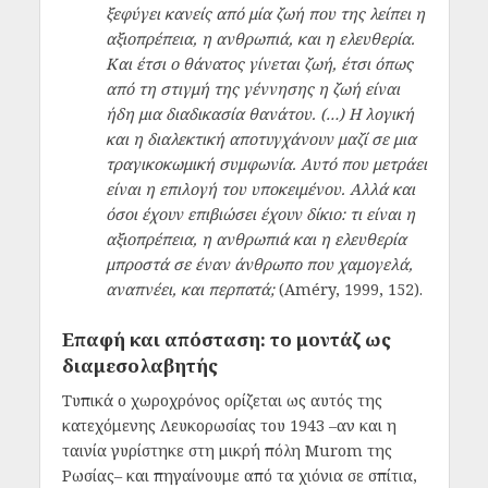
ξεφύγει κανείς από μία ζωή που της λείπει η
αξιοπρέπεια, η ανθρωπιά, και η ελευθερία.
Και έτσι ο θάνατος γίνεται ζωή, έτσι όπως
από τη στιγμή της γέννησης η ζωή είναι
ήδη μια διαδικασία θανάτου. (…) Η λογική
και η διαλεκτική αποτυγχάνουν μαζί σε μια
τραγικοκωμική συμφωνία. Αυτό που μετράει
είναι η επιλογή του υποκειμένου. Αλλά και
όσοι έχουν επιβιώσει έχουν δίκιο: τι είναι η
αξιοπρέπεια, η ανθρωπιά και η ελευθερία
μπροστά σε έναν άνθρωπο που χαμογελά,
αναπνέει, και περπατά;
(Améry, 1999, 152).
Επαφή και απόσταση: το μοντάζ ως
διαμεσολαβητής
Τυπικά ο χωροχρόνος ορίζεται ως αυτός της
κατεχόμενης Λευκορωσίας του 1943 –αν και η
ταινία γυρίστηκε στη μικρή πόλη Murom της
Ρωσίας– και πηγαίνουμε από τα χιόνια σε σπίτια,