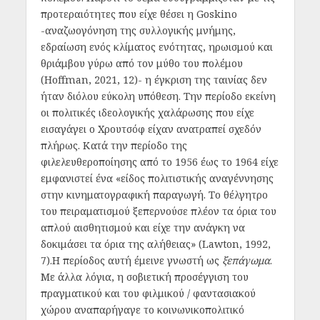
προτεραιότητες που είχε θέσει η Goskino
-αναζωογόνηση της συλλογικής μνήμης,
εδραίωση ενός κλίματος ενότητας, ηρωισμού και
θριάμβου γύρω από τον μύθο του πολέμου
(Hoffman, 2021, 12)- η έγκριση της ταινίας δεν
ήταν διόλου εύκολη υπόθεση. Την περίοδο εκείνη
οι πολιτικές ιδεολογικής χαλάρωσης που είχε
εισαγάγει ο Χρουτσόφ είχαν ανατραπεί σχεδόν
πλήρως. Κατά την περίοδο της
φιλελευθεροποίησης από το 1956 έως το 1964 είχε
εμφανιστεί ένα «είδος πολιτιστικής αναγέννησης
στην κινηματογραφική παραγωγή. Το θέλγητρο
του πειραματισμού ξεπερνούσε πλέον τα όρια του
απλού αισθητισμού και είχε την ανάγκη να
δοκιμάσει τα όρια της αλήθειας» (Lawton, 1992,
7).Η περίοδος αυτή έμεινε γνωστή ως
ξεπάγωμα
.
Με άλλα λόγια, η σοβιετική προσέγγιση του
πραγματικού και του φιλμικού / φαντασιακού
χώρου αναπαρήγαγε το κοινωνικοπολιτικό