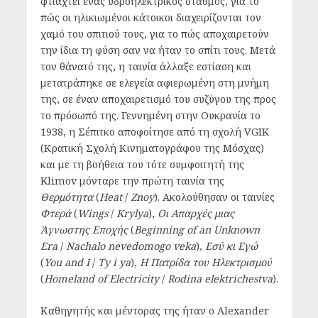
φτιαχτεί ένας υδροηλεκτρικός σταθμός, για το
πώς οι ηλικιωμένοι κάτοικοι διαχειρίζονται τον
χαμό του σπιτιού τους, για το πώς αποχαιρετούν
την ίδια τη φύση σαν να ήταν το σπίτι τους. Μετά
τον θάνατό της, η ταινία άλλαξε εστίαση και
μετατράπηκε σε ελεγεία αφιερωμένη στη μνήμη
της, σε έναν αποχαιρετισμό του συζύγου της προς
το πρόσωπό της. Γεννημένη στην Ουκρανία το
1938, η Σέπιτκο αποφοίτησε από τη σχολή VGIK
(Κρατική Σχολή Κινηματογράφου της Μόσχας)
και με τη βοήθεια του τότε συμφοιτητή της
Klimov μόνταρε την πρώτη ταινία της
Θερμότητα
(
Heat
/
Znoy
). Ακολούθησαν οι ταινίες
Φτερά
(
Wings
/
Krylya
),
Οι Απαρχές μιας
Άγνωστης Εποχής
(
Beginning of an Unknown
Era
/
Nachalo nevedomogo veka
),
Εσύ κι Εγώ
(
You and I
/
Ty i ya
),
Η Πατρίδα του Ηλεκτρισμού
(
Homeland of Electricity
/
Rodina elektrichestva
).
Καθηγητής και μέντορας της ήταν ο Alexander