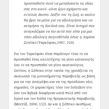
προσπαθείτε ποτέ να μεταδώσετε τις ιδέες
σας στο κοινό –είναι έργο αχάριστο και
εντελώς άκοπο. Δείξτε του τη ζωή, κι εκείνο
θα βρει τα μέσα για να αξιολογήσει και να
εκτιμήσει τη δουλειά σας. Είναι λυπηρό που
αναγκάζομαι να πω αυτά που είπα για μια
τόσο αξιόλογη σκηνοθέτιδα όπως η Λαρίσα
Σεπίτκο
(Ταρκόφσκι,1987, 210).
Για τον Ταρκόφσκι είναι παράλογο τόσο το να
προσπαθεί ένας καλλιτέχνης να γίνει κατανοητός
όσο το να προσπαθεί να γίνει ακατανόητος.
Ωστόσο, η Σέπιτκο στην ταινία της χρειάζεται τη
σκαλωσιά της μονοσήμαντης παραβολής ως βάση
για να την ανατρέψει και να της προσδώσει νέες
σημασίες. Οι χαρακτήρες τόσο του Sotnikov στο
όσο του Rybak διαφέρουν κατά πολύ από τον
Ιησού και τον Ιούδα της θρησκευτικής παραβολής
(Merrill, 2006, 152). Αν και η Σέπιτκο σκοπίμως