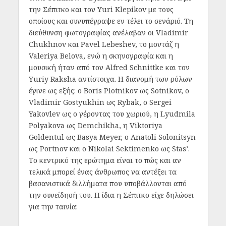
την Σέπιτκο και τον Yuri Klepikov με τους
οποίους και συνυπέγραψε εν τέλει το σενάριό. Τη
διεύθυνση φωτογραφίας ανέλαβαν οι Vladimir
Chukhnov και Pavel Lebeshev, το μοντάζ η
Valeriya Belova, ενώ η σκηνογραφία και η
μουσική ήταν από τον Alfred Schnittke και τον
Yuriy Raksha αντίστοιχα. Η διανομή των ρόλων
έγινε ως εξής: ο Boris Plotnikov ως Sotnikov, ο
Vladimir Gostyukhin ως Rybak, ο Sergei
Yakovlev ως ο γέροντας του χωριού, η Lyudmila
Polyakova ως Demchikha, η Viktoriya
Goldentul ως Basya Meyer, ο Anatoli Solonitsyn
ως Portnov και ο Nikolai Sektimenko ως Stas’.
Το κεντρικό της ερώτημα είναι το πώς και αν
τελικά μπορεί ένας άνθρωπος να αντέξει τα
βασανιστικά διλλήματα που υποβάλλονται από
την συνείδησή του. Η ίδια η Σέπιτκο είχε δηλώσει
για την ταινία: