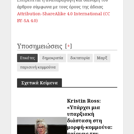
άρθρου σύμφωνα με τους όρους της άδειας
Attribution-ShareAlike 4.0 International (CC
BY-SA 4.0)
Υποσημειώσεις
[
+
]
Ετικέτες
δημοκρατία
δικτατορία
Μαρξ
παρισινή κομμούνα
Σχετικά Κείμενα
Kristin Ross:
«Υπάρχει μια
υπαρξιακή
διάσταση στη
μορφή-κομμούνα:
παίρνεις την