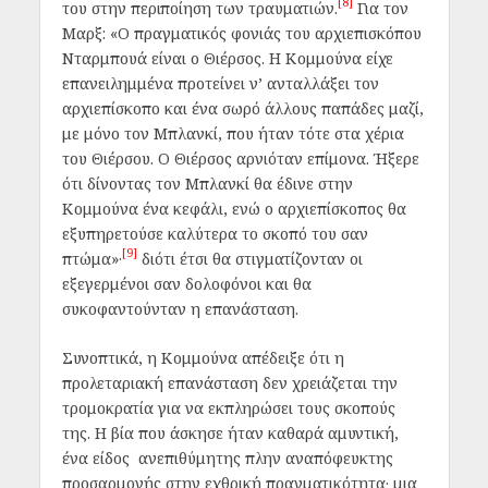
[8]
του στην περιποίηση των τραυματιών.
Για τον
Μαρξ:
«Ο πραγματικός φονιάς του αρχιεπισκόπου
Νταρμπουά είναι ο Θιέρσος. Η Κομμούνα είχε
επανειλημμένα προτείνει ν’ ανταλλάξει τον
αρχιεπίσκοπο και ένα σωρό άλλους παπάδες μαζί,
με μόνο τον Μπλανκί, που ήταν τότε στα χέρια
του Θιέρσου. Ο Θιέρσος αρνιόταν επίμονα. Ήξερε
ότι δίνοντας τον Μπλανκί θα έδινε στην
Κομμούνα ένα κεφάλι, ενώ ο αρχιεπίσκοπος θα
εξυπηρετούσε καλύτερα το σκοπό του σαν
[9]
πτώμα»·
διότι έτσι θα στιγματίζονταν οι
εξεγερμένοι σαν δολοφόνοι και θα
συκοφαντούνταν η επανάσταση.
Συνοπτικά, η Κομμούνα απέδειξε ότι η
προλεταριακή επανάσταση δεν χρειάζεται την
τρομοκρατία για να εκπληρώσει τους σκοπούς
της. Η βία που άσκησε ήταν καθαρά αμυντική,
ένα είδος ανεπιθύμητης πλην αναπόφευκτης
προσαρμογής στην εχθρική πραγματικότητα· μια