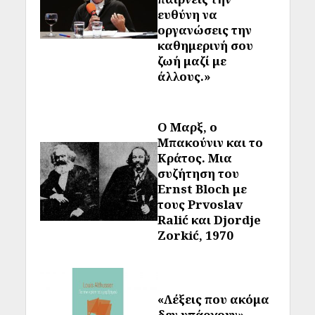
ευθύνη να
οργανώσεις την
καθημερινή σου
ζωή μαζί με
άλλους.»
Ο Μαρξ, ο
Μπακούνιν και το
Κράτος. Μια
συζήτηση του
Ernst Bloch με
τους Prvoslav
Ralić και Djordje
Zorkić, 1970
«Λέξεις που ακόμα
δεν υπάρχουν»