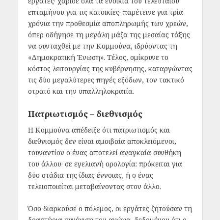
εργάτες· χάρισε όλα τα ενοίκια του τελευταίου
επταμήνου για τις κατοικίες· παρέτεινε για τρία
χρόνια την προθεσμία αποπληρωμής των χρεών,
όπερ οδήγησε τη μεγάλη μάζα της μεσαίας τάξης
να συνταχθεί με την Κομμούνα, ιδρύοντας τη
«Δημοκρατική Ένωση». Τέλος, σμίκρυνε το
κόστος λειτουργίας της κυβέρνησης, καταργώντας
τις δύο μεγαλύτερες πηγές εξόδων, τον τακτικό
στρατό και την υπαλληλοκρατία.
Πατριωτισμός – διεθνισμός
Η Κομμούνα απέδειξε ότι πατριωτισμός και
διεθνισμός δεν είναι αμοιβαία αποκλειόμενοι,
τουναντίον ο ένας αποτελεί αναγκαία συνθήκη
του άλλου· σε εγελιανή ορολογία: πρόκειται για
δύο στάδια της ίδιας έννοιας, ή ο ένας
τελειοποιείται μεταβαίνοντας στον άλλο.
Όσο διαρκούσε ο πόλεμος, οι εργάτες ζητούσαν τη
δραστήρια συνέχιση του αγώνα, δεδομένου ότι ο