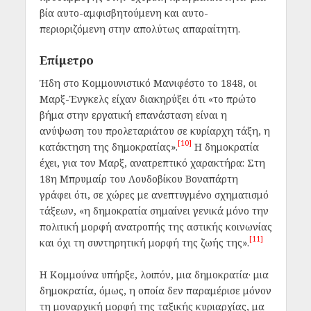
βία αυτο-αμφισβητούμενη και αυτο-
περιοριζόμενη στην απολύτως απαραίτητη.
Επίμετρο
Ήδη στο
Κομμουνιστικό Μανιφέστο
το 1848, οι
Μαρξ-Ένγκελς είχαν διακηρύξει ότι
«το πρώτο
βήμα στην εργατική επανάσταση είναι η
ανύψωση του προλεταριάτου σε κυρίαρχη τάξη, η
[10]
κατάκτηση της δημοκρατίας».
Η δημοκρατία
έχει, για τον Μαρξ, ανατρεπτικό χαρακτήρα: Στη
18η Μπρυμαίρ του Λουδοβίκου Βοναπάρτη
γράφει ότι, σε χώρες με ανεπτυγμένο σχηματισμό
τάξεων,
«η δημοκρατία σημαίνει γενικά μόνο την
πολιτική μορφή ανατροπής της αστικής κοινωνίας
[11]
και όχι τη συντηρητική μορφή της ζωής της».
Η Κομμούνα υπήρξε, λοιπόν, μια δημοκρατία· μια
δημοκρατία, όμως, η οποία δεν παραμέρισε μόνον
τη μοναρχική μορφή της ταξικής κυριαρχίας, μα