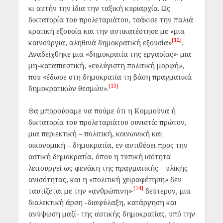
κι αυτήν την ίδια την ταξική κυριαρχία. Ως
δικτατορία του προλεταριάτου, τσάκισε την παλιά
κρατική εξουσία και την αντικατέστησε με
«μια
[12]
καινούργια, αληθινά δημοκρατική εξουσία»
.
Αναδείχθηκε μια «δημοκρατία της εργασίας»· μια
μη-καταπιεστική, «ευλύγιστη πολιτική μορφή»,
που
«έδωσε στη δημοκρατία τη βάση πραγματικά
[13]
δημοκρατικών θεσμών».
Θα μπορούσαμε να πούμε ότι η Κομμούνα ή
δικτατορία του προλεταριάτου συνιστά: πρώτον,
μια περιεκτική – πολιτική, κοινωνική και
οικονομική – δημοκρατία, εν αντιθέσει προς την
αστική δημοκρατία, όπου η τυπική ισότητα
λειτουργεί ως φενάκη της πραγματικής – υλικής
ανισότητας, και η «πολιτική χειραφέτηση» δεν
[14]
ταυτίζεται με την «ανθρώπινη»·
δεύτερον, μια
διαλεκτική άρση -διαφύλαξη, κατάργηση και
ανύψωση μαζί- της αστικής δημοκρατίας, υπό την