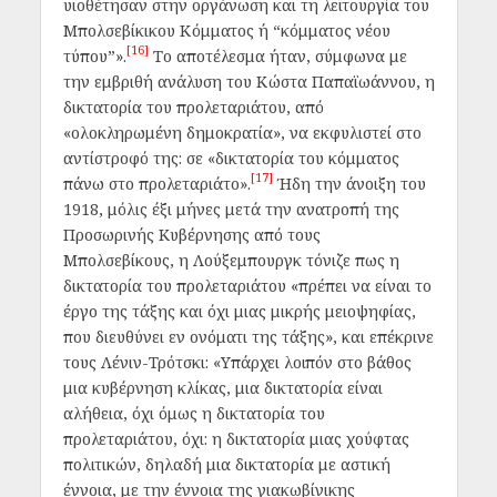
υιοθέτησαν στην οργάνωση και τη λειτουργία του
Μπολσεβίκικου Κόμματος ή “κόμματος νέου
[16]
τύπου”».
Το αποτέλεσμα ήταν, σύμφωνα με
την εμβριθή ανάλυση του Κώστα Παπαϊωάννου, η
δικτατορία του προλεταριάτου, από
«ολοκληρωμένη δημοκρατία», να εκφυλιστεί στο
αντίστροφό της: σε «δικτατορία του κόμματος
[17]
πάνω στο προλεταριάτο».
Ήδη την άνοιξη του
1918, μόλις έξι μήνες μετά την ανατροπή της
Προσωρινής Κυβέρνησης από τους
Μπολσεβίκους, η Λούξεμπουργκ τόνιζε πως η
δικτατορία του προλεταριάτου
«πρέπει να είναι το
έργο της τάξης και όχι μιας μικρής μειοψηφίας,
που διευθύνει εν ονόματι της τάξης»,
και επέκρινε
τους Λένιν-Τρότσκι:
«Υπάρχει λοιπόν στο βάθος
μια κυβέρνηση κλίκας, μια δικτατορία είναι
αλήθεια, όχι όμως η δικτατορία του
προλεταριάτου, όχι: η δικτατορία μιας χούφτας
πολιτικών, δηλαδή μια δικτατορία με αστική
έννοια, με την έννοια της γιακωβίνικης