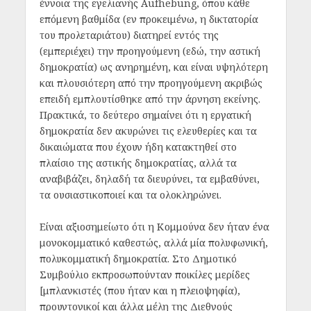
έννοια της εγελιανής Aufhebung, όπου κάθε
επόμενη βαθμίδα (εν προκειμένω, η δικτατορία
του προλεταριάτου) διατηρεί εντός της
(εμπεριέχει) την προηγούμενη (εδώ, την αστική
δημοκρατία) ως ανηρημένη, και είναι υψηλότερη
και πλουσιότερη από την προηγούμενη ακριβώς
επειδή εμπλουτίσθηκε από την άρνηση εκείνης.
Πρακτικά, το δεύτερο σημαίνει ότι η εργατική
δημοκρατία δεν ακυρώνει τις ελευθερίες και τα
δικαιώματα που έχουν ήδη κατακτηθεί στο
πλαίσιο της αστικής δημοκρατίας, αλλά τα
αναβιβάζει, δηλαδή τα διευρύνει, τα εμβαθύνει,
τα ουσιαστικοποιεί και τα ολοκληρώνει.
Είναι αξιοσημείωτο ότι η Κομμούνα δεν ήταν ένα
μονοκομματικό καθεστώς, αλλά μία πολυφωνική,
πολυκομματική δημοκρατία. Στο Δημοτικό
Συμβούλιο εκπροσωπούνταν ποικίλες μερίδες
[μπλανκιστές (που ήταν και η πλειοψηφία),
προυντονικοί και άλλα μέλη της Διεθνούς