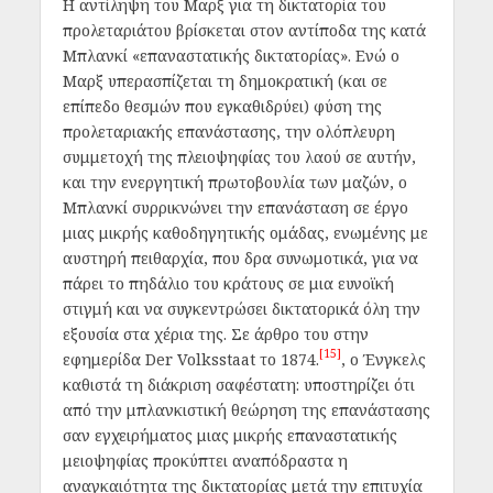
Η αντίληψη του Μαρξ για τη δικτατορία του
προλεταριάτου βρίσκεται στον αντίποδα της κατά
Μπλανκί «επαναστατικής δικτατορίας». Ενώ ο
Μαρξ υπερασπίζεται τη δημοκρατική (και σε
επίπεδο θεσμών που εγκαθιδρύει) φύση της
προλεταριακής επανάστασης, την ολόπλευρη
συμμετοχή της πλειοψηφίας του λαού σε αυτήν,
και την ενεργητική πρωτοβουλία των μαζών, ο
Μπλανκί συρρικνώνει την επανάσταση σε έργο
μιας μικρής καθοδηγητικής ομάδας, ενωμένης με
αυστηρή πειθαρχία, που δρα συνωμοτικά, για να
πάρει το πηδάλιο του κράτους σε μια ευνοϊκή
στιγμή και να συγκεντρώσει δικτατορικά όλη την
εξουσία στα χέρια της. Σε άρθρο του στην
[15]
εφημερίδα
Der Volksstaat
το 1874.
, ο Ένγκελς
καθιστά τη διάκριση σαφέστατη: υποστηρίζει ότι
από την μπλανκιστική θεώρηση της επανάστασης
σαν εγχειρήματος μιας μικρής επαναστατικής
μειοψηφίας προκύπτει αναπόδραστα η
αναγκαιότητα της δικτατορίας μετά την επιτυχία