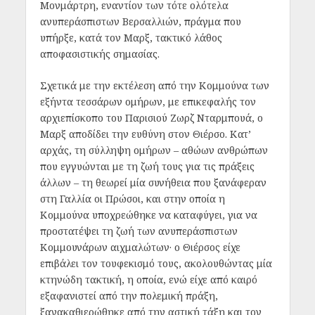
Μονμάρτρη, εναντίον των τότε ολότελα
ανυπεράσπιστων Βερσαλλιών, πράγμα που
υπήρξε, κατά τον Μαρξ, τακτικό λάθος
αποφασιστικής σημασίας.
Σχετικά με την εκτέλεση από την Κομμούνα των
εξήντα τεσσάρων ομήρων, με επικεφαλής τον
αρχιεπίσκοπο του Παρισιού Ζωρζ Νταρμπουά, ο
Μαρξ αποδίδει την ευθύνη στον Θιέρσο. Κατ’
αρχάς, τη σύλληψη ομήρων – αθώων ανθρώπων
που εγγυώνται με τη ζωή τους για τις πράξεις
άλλων – τη θεωρεί μία συνήθεια που ξανάφεραν
στη Γαλλία οι Πρώσοι, και στην οποία η
Κομμούνα υποχρεώθηκε να καταφύγει, για να
προστατέψει τη ζωή των ανυπεράσπιστων
Κομμουνάρων αιχμαλώτων· ο Θιέρσος είχε
επιβάλει τον τουφεκισμό τους, ακολουθώντας μία
κτηνώδη τακτική, η οποία, ενώ είχε από καιρό
εξαφανιστεί από την πολεμική πράξη,
ξανακαθιερώθηκε από την αστική τάξη και τον