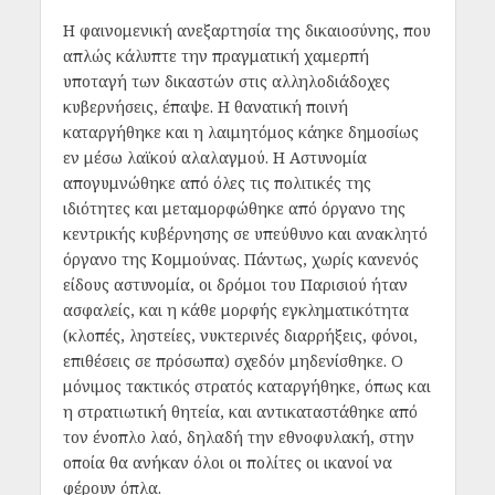
Η φαινομενική ανεξαρτησία της δικαιοσύνης, που
απλώς κάλυπτε την πραγματική χαμερπή
υποταγή των δικαστών στις αλληλοδιάδοχες
κυβερνήσεις, έπαψε. Η θανατική ποινή
καταργήθηκε και η λαιμητόμος κάηκε δημοσίως
εν μέσω λαϊκού αλαλαγμού. Η Αστυνομία
απογυμνώθηκε από όλες τις πολιτικές της
ιδιότητες και μεταμορφώθηκε από όργανο της
κεντρικής κυβέρνησης σε υπεύθυνο και ανακλητό
όργανο της Κομμούνας. Πάντως, χωρίς κανενός
είδους αστυνομία, οι δρόμοι του Παρισιού ήταν
ασφαλείς, και η κάθε μορφής εγκληματικότητα
(κλοπές, ληστείες, νυκτερινές διαρρήξεις, φόνοι,
επιθέσεις σε πρόσωπα) σχεδόν μηδενίσθηκε. Ο
μόνιμος τακτικός στρατός καταργήθηκε, όπως και
η στρατιωτική θητεία, και αντικαταστάθηκε από
τον ένοπλο λαό, δηλαδή την εθνοφυλακή, στην
οποία θα ανήκαν όλοι οι πολίτες οι ικανοί να
φέρουν όπλα.