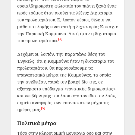
σοσιαλδημοκράτη φιλισταίο τον πιάνει ξανά ένας
ιερός τρόμος όταν ακούει τις λέξεις: Διχτατορία
του προλεταριάτου. Ε, λοιπόν κύριοι, θέλετε να
μάθετε τι λογής είναι αυτή η διχτατορία; Κοιτάχτε
την Παρισινή Κομμούνα. Αυτή ήταν η διχτατορία
[4]
του προλεταριάτου».
Δεχόμενοι, λοιπόν, την παραπάνω θέση του
Ένγκελς, ότι η
Κομμούνα
ήταν η δικτατορία του
προλεταριάτου, θα παρουσιάσουμε τα
επαναστατικά μέτρα της Κομμούνας, τα οποία
την ανέδειξαν, παρά τον βραχύ βίο της, σε
αξεπέραστο υπόδειγμα «εργατικής δημοκρατίας»
και «κυβέρνησης του λαού από τον ίδιο τον λαό»,
σημείο αναφοράς των επαναστατών μέχρι τις
[5]
ημέρες μας.
Πολιτικά μέτρα
Τόσο στην κληρονομική μοναρχία όσο και στην