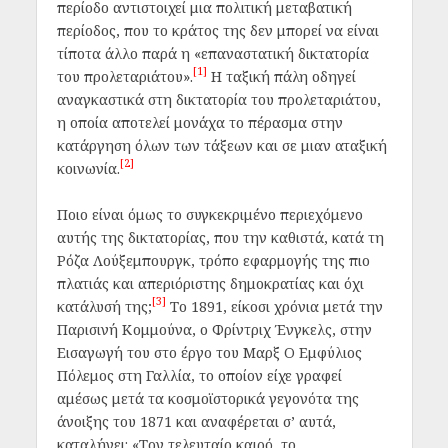
περίοδο αντιστοιχεί μια πολιτική μεταβατική
περίοδος, που το κράτος της δεν μπορεί να είναι
τίποτα άλλο παρά η «επαναστατική δικτατορία
[1]
του προλεταριάτου».
Η ταξική πάλη οδηγεί
αναγκαστικά στη δικτατορία του προλεταριάτου,
η οποία αποτελεί μονάχα το πέρασμα στην
κατάργηση όλων των τάξεων και σε μιαν αταξική
[2]
κοινωνία.
Ποιο είναι όμως το συγκεκριμένο περιεχόμενο
αυτής της δικτατορίας, που την καθιστά, κατά τη
Ρόζα Λούξεμπουργκ, τρόπο εφαρμογής της πιο
πλατιάς και απεριόριστης δημοκρατίας και όχι
[3]
κατάλυσή της;
Το 1891, είκοσι χρόνια μετά την
Παρισινή Κομμούνα, ο Φρίντριχ Ένγκελς, στην
Εισαγωγή
του στο έργο του Μαρξ
Ο Εμφύλιος
Πόλεμος στη Γαλλία,
το οποίον είχε γραφεί
αμέσως μετά τα κοσμοϊστορικά γεγονότα της
άνοιξης του 1871 και αναφέρεται σ’ αυτά,
καταλήγει:
«Τον τελευταίο καιρό, το