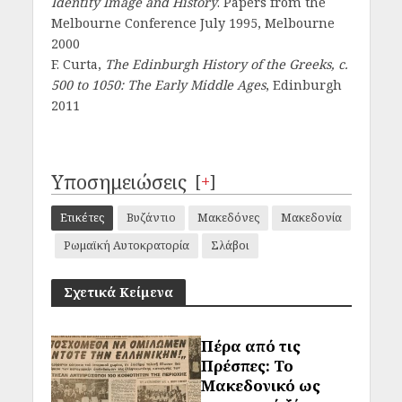
Identity Image and History
. Papers from the
Melbourne Conference July 1995, Melbourne
2000
F. Curta,
The Edinburgh History of the Greeks, c.
500 to 1050: The Early Middle Ages
, Edinburgh
2011
Υποσημειώσεις
[
+
]
Ετικέτες
Βυζάντιο
Μακεδόνες
Μακεδονία
Ρωμαϊκή Αυτοκρατορία
Σλάβοι
Σχετικά Κείμενα
Πέρα από τις
Πρέσπες: Το
Μακεδονικό ως