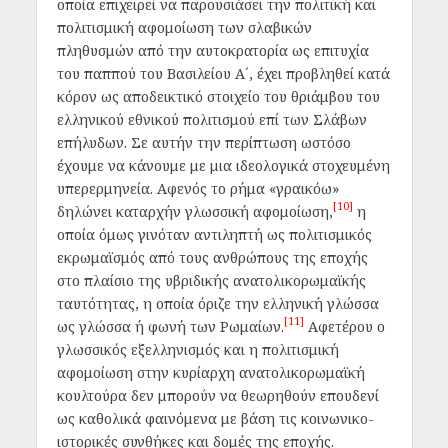
οποία επιχειρεί να παρουσιάσει την πολιτική και
πολιτισμική αφομοίωση των σλαβικών
πληθυσμών από την αυτοκρατορία ως επιτυχία
του παππού του Βασιλείου Α´, έχει προβληθεί κατά
κόρον ως αποδεικτικό στοιχείο του θριάμβου του
ελληνικού εθνικού πολιτισμού επί των Σλάβων
επήλυδων. Σε αυτήν την περίπτωση ωστόσο
έχουμε να κάνουμε με μια ιδεολογικά στοχευμένη
υπερερμηνεία. Αφενός το ρήμα «γραικόω»
[10]
δηλώνει καταρχήν γλωσσική αφομοίωση,
η
οποία όμως γινόταν αντιληπτή ως πολιτισμικός
εκρωμαϊσμός από τους ανθρώπους της εποχής
στο πλαίσιο της υβριδικής ανατολικορωμαϊκής
ταυτότητας, η οποία όριζε την ελληνική γλώσσα
[11]
ως γλώσσα ή φωνή των Ρωμαίων.
Αφετέρου ο
γλωσσικός εξελληνισμός και η πολιτισμική
αφομοίωση στην κυρίαρχη ανατολικορωμαϊκή
κουλτούρα δεν μπορούν να θεωρηθούν επουδενί
ως καθολικά φαινόμενα με βάση τις κοινωνικο-
ιστορικές συνθήκες και δομές της εποχής.