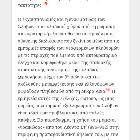
[8]
ταυτότητες.
Ο εκχριστιανισμός και η ενσωμάτωση των
Σλάβων του ελλαδικού χώρου από τη ρωμαϊκή
αυτοκρατορική εξουσία θεωρείται προϊόν μιας
σύνθετης διαδικασίας που ξεκίνησε μέσα από τις
εμπορικές επαφές των νεοφερμένων πληθυσμών
με τις περιοχές που έμειναν υπό αυτοκρατορικό
έλεγχο και κορυφώθηκε μέσω της σταδιακής
στρατιωτικής ανάκτησης της ελλαδικής
ο
χερσονήσου μέχρι τον 9
αιώνα και της
ακόλουθης μετεμφύτευσης εκεί ελληνόφωνων
[9]
ρωμαϊκών πληθυσμών από τη Μικρά Ασία.
Η
ερμηνεία αυτής της εξέλιξης, ωστόσο, ως μιας
πορείας πολιτισμικού εξελληνισμού των Σλάβων
είναι ιδιαίτερα προβληματική από πολλές
απόψεις. Για παράδειγμα, η χρήση του ρήματος
«γραικώσας» από τον Λέοντα Στ´ (886–912) στην
περίφημη προπαγανδιστική δήλωσή του, με την