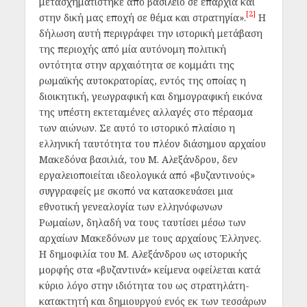
μετασχηματίστηκε από βασίλειο σε επαρχία και
[2]
στην δική μας εποχή σε θέμα και στρατηγία».
Η
δήλωση αυτή περιγράφει την ιστορική μετάβαση
της περιοχής από μία αυτόνομη πολιτική
οντότητα στην αρχαιότητα σε κομμάτι της
ρωμαϊκής αυτοκρατορίας, εντός της οποίας η
διοικητική, γεωγραφική και δημογραφική εικόνα
της υπέστη εκτεταμένες αλλαγές στο πέρασμα
των αιώνων. Σε αυτό το ιστορικό πλαίσιο η
ελληνική ταυτότητα του πλέον διάσημου αρχαίου
Μακεδόνα βασιλιά, του Μ. Αλεξάνδρου, δεν
εργαλειοποιείται ιδεολογικά από «βυζαντινούς»
συγγραφείς με σκοπό να κατασκευάσει μια
εθνοτική γενεαλογία των ελληνόφωνων
Ρωμαίων, δηλαδή να τους ταυτίσει μέσω των
αρχαίων Μακεδόνων με τους αρχαίους Έλληνες.
Η δημοφιλία του Μ. Αλεξάνδρου ως ιστορικής
μορφής στα «βυζαντινά» κείμενα οφείλεται κατά
κύριο λόγο στην ιδιότητα του ως στρατηλάτη-
κατακτητή και δημιουργού ενός εκ των τεσσάρων