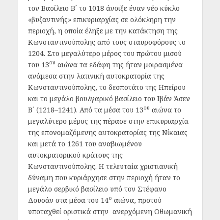
τον Βασίλειο Β´ το 1018 άνοιξε έναν νέο κύκλο
«βυζαντινής» επικυριαρχίας σε ολόκληρη την
περιοχή, η οποία έληξε με την κατάκτηση της
Κωνσταντινούπολης από τους σταυροφόρους το
1204. Στο μεγαλύτερο μέρος του πρώτου μισού
ου
του 13
αιώνα τα εδάφη της ήταν μοιρασμένα
ανάμεσα στην λατινική αυτοκρατορία της
Κωνσταντινούπολης, το δεσποτάτο της Ηπείρου
και το μεγάλο βουλγαρικό βασίλειο του Ιβάν Άσεν
ου
Β´ (1218–1241). Από τα μέσα του 13
αιώνα το
μεγαλύτερο μέρος της πέρασε στην επικυριαρχία
της επονομαζόμενης αυτοκρατορίας της Νίκαιας
και μετά το 1261 του αναβιωμένου
αυτοκρατορικού κράτους της
Κωνσταντινούπολης. Η τελευταία χριστιανική
δύναμη που κυριάρχησε στην περιοχή ήταν το
μεγάλο σερβικό βασίλειο υπό τον Στέφανο
ο
Δουσάν στα μέσα του 14
αιώνα, προτού
υποταχθεί οριστικά στην ανερχόμενη Οθωμανική