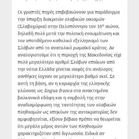
Οι γραπτές πηγές επιβεβαιώνουν για παράδειγμα
την ύπαρξη διακριτών σλαβικών οικισμών
ο
(Σλαβοχώρια) στην Πελοπόννησο τον 10
αιώνα,
δηλαδή πολύ μετά την πολιτική ενσωμάτωση και
τον υποτιθέμενο καθολικό εξελληνισμό των
Σλάβων από το ανατολικό ρωμαϊκό κράτος. Αν
αναλογιστούμε ότι η περιοχή της Μακεδονίας είχε
πολύ μεγαλύτερο αριθμό Σλάβων εποίκων από
την νότια Ελλάδα γίνεται σαφές ότι ανάλογες
συνθήκες ίσχυαν σε μεγαλύτερο βαθμό εκεί. Σε
αυτή τη βάση, αν η κυριαρχία της ελληνικής
γλώσσας ως
lingua franca
στα ανακτημένα
βαλκανικά εδάφη και η συμβολή της στην
αναδιαμόρφωση της ταυτότητας των σλαβικών
πληθυσμών ως υπηκόων της αυτοκρατορίας δεν
αμφισβητείται, εξίσου βέβαιο πρέπει να θεωρείται
ότι μεγάλο μέρος αυτών των πληθυσμών
χαρακτηριζόταν από διγλωσσία. Ειδικά αν