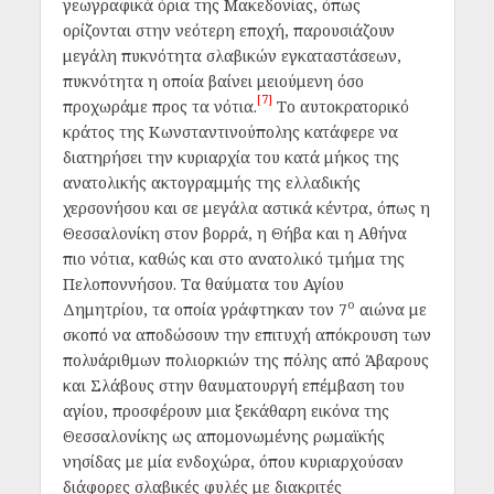
γεωγραφικά όρια της Μακεδονίας, όπως
ορίζονται στην νεότερη εποχή, παρουσιάζουν
μεγάλη πυκνότητα σλαβικών εγκαταστάσεων,
πυκνότητα η οποία βαίνει μειούμενη όσο
[7]
προχωράμε προς τα νότια.
Το αυτοκρατορικό
κράτος της Κωνσταντινούπολης κατάφερε να
διατηρήσει την κυριαρχία του κατά μήκος της
ανατολικής ακτογραμμής της ελλαδικής
χερσονήσου και σε μεγάλα αστικά κέντρα, όπως η
Θεσσαλονίκη στον βορρά, η Θήβα και η Αθήνα
πιο νότια, καθώς και στο ανατολικό τμήμα της
Πελοποννήσου. Τα θαύματα του Αγίου
ο
Δημητρίου, τα οποία γράφτηκαν τον 7
αιώνα με
σκοπό να αποδώσουν την επιτυχή απόκρουση των
πολυάριθμων πολιορκιών της πόλης από Άβαρους
και Σλάβους στην θαυματουργή επέμβαση του
αγίου, προσφέρουν μια ξεκάθαρη εικόνα της
Θεσσαλονίκης ως απομονωμένης ρωμαϊκής
νησίδας με μία ενδοχώρα, όπου κυριαρχούσαν
διάφορες σλαβικές φυλές με διακριτές