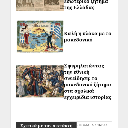
εσωτερικό ζήτημα
της Ελλάδας
Καλή η πλάκα με το
μακεδονικό
Σφυρηλατώντας
την εθνική
συνείδηση: το
μακεδονικό ζήτημα
στα σχολικά
εγχειρίδια ιστορίας
Σχετικά με τον συντάκτη
ΔΕΙΤΕ ΟΛΑ ΤΑ ΚΕΙΜΕΝΑ