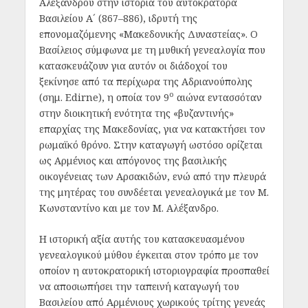
Αλεξάνδρου στην ιστορία του αυτοκράτορα
Βασιλείου Α´ (867–886), ιδρυτή της
επονομαζόμενης «Μακεδονικής Δυναστείας». Ο
Βασίλειος σύμφωνα με τη μυθική γενεαλογία που
κατασκευάζουν για αυτόν οι διάδοχοί του
ξεκίνησε από τα περίχωρα της Αδριανούπολης
ο
(σημ. Edirne), η οποία τον 9
αιώνα εντασσόταν
στην διοικητική ενότητα της «βυζαντινής»
επαρχίας της Μακεδονίας, για να κατακτήσει τον
ρωμαϊκό θρόνο. Στην καταγωγή ωστόσο ορίζεται
ως Αρμένιος και απόγονος της βασιλικής
οικογένειας των Αρσακιδών, ενώ από την πλευρά
της μητέρας του συνδέεται γενεαλογικά με τον Μ.
Κωνσταντίνο και με τον Μ. Αλέξανδρο.
Η ιστορική αξία αυτής του κατασκευασμένου
γενεαλογικού μύθου έγκειται στον τρόπο με τον
οποίον η αυτοκρατορική ιστοριογραφία προσπαθεί
να αποσιωπήσει την ταπεινή καταγωγή του
Βασιλείου από Αρμένιους χωρικούς τρίτης γενεάς