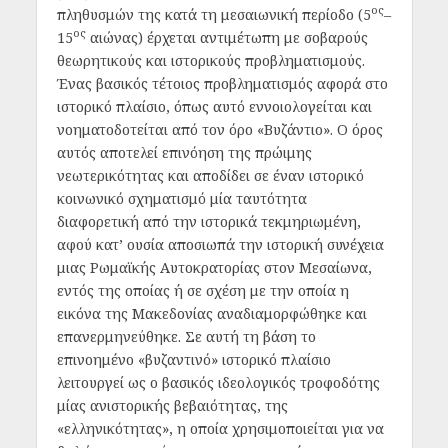
ος
πληθυσμών της κατά τη μεσαιωνική περίοδο (5
–
ος
15
αιώνας) έρχεται αντιμέτωπη με σοβαρούς
θεωρητικούς και ιστορικούς προβληματισμούς.
Ένας βασικός τέτοιος προβληματισμός αφορά στο
ιστορικό πλαίσιο, όπως αυτό εννοιολογείται και
νοηματοδοτείται από τον όρο «Βυζάντιο». Ο όρος
αυτός αποτελεί επινόηση της πρώιμης
νεωτερικότητας και αποδίδει σε έναν ιστορικό
κοινωνικό σχηματισμό μία ταυτότητα
διαφορετική από την ιστορικά τεκμηριωμένη,
αφού κατ’ ουσία αποσιωπά την ιστορική συνέχεια
μιας Ρωμαϊκής Αυτοκρατορίας στον Μεσαίωνα,
εντός της οποίας ή σε σχέση με την οποία η
εικόνα της Μακεδονίας αναδιαμορφώθηκε και
επανερμηνεύθηκε. Σε αυτή τη βάση το
επινοημένο «βυζαντινό» ιστορικό πλαίσιο
λειτουργεί ως ο βασικός ιδεολογικός τροφοδότης
μίας ανιστορικής βεβαιότητας, της
«ελληνικότητας», η οποία χρησιμοποιείται για να