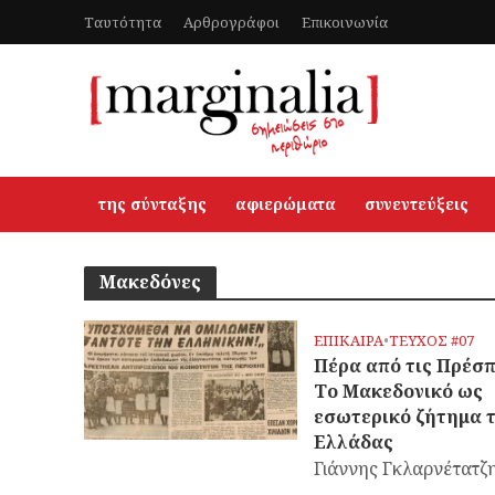
Ταυτότητα
Αρθρογράφοι
Επικοινωνία
της σύνταξης
αφιερώματα
συνεντεύξεις
Μακεδόνες
ΕΠΙΚΑΙΡΑ
•
ΤΕΥΧΟΣ #07
Πέρα από τις Πρέσπ
Το Μακεδονικό ως
εσωτερικό ζήτημα 
Ελλάδας
Γιάννης Γκλαρνέτατζ