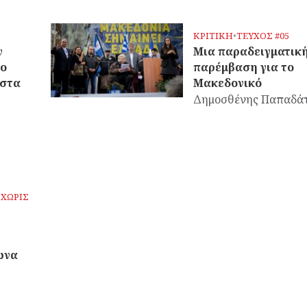
ΚΡΙΤΙΚΗ
•
ΤΕΥΧΟΣ #05
ν
Μια παραδειγματικ
το
παρέμβαση για το
 στα
Μακεδονικό
Δημοσθένης Παπαδά
 ΧΩΡΙΣ
ωνα