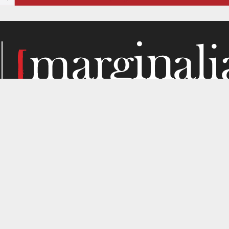
Κάθε μήνα, το Marginalia αναζητά την ύλη του στα σημεί
παραγωγής. Σε όσα μας ενδιαφέρουν από κριτική σκοπιά. Κ
gned by
4SHARE
&
кʊʟᴀ
.