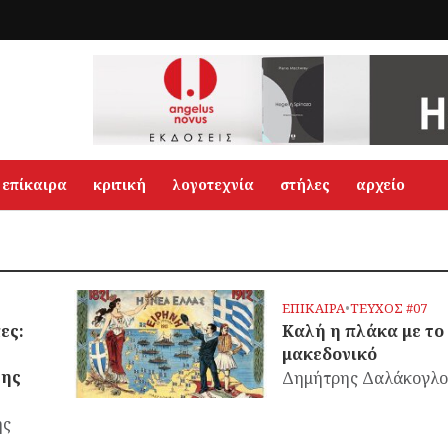
επίκαιρα
κριτική
λογοτεχνία
στήλες
αρχείο
ΕΠΙΚΑΙΡΑ
•
ΤΕΥΧΟΣ #07
ες:
Καλή η πλάκα με το
μακεδονικό
της
Δημήτρης Δαλάκογλ
ης