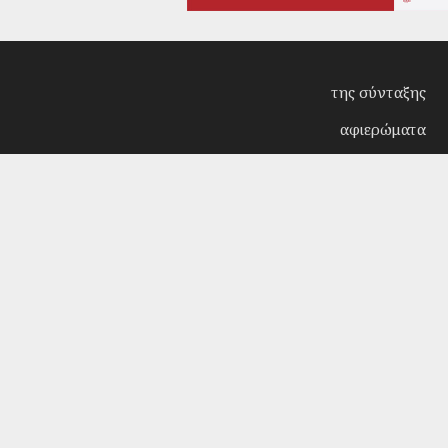
της σύνταξης
αφιερώματα
συνεντεύξεις
επίκαιρα
κριτική
λογοτεχνία
στήλες
αρχείο
Copyright © 2018. Manufactured by
Sociality
- Desi