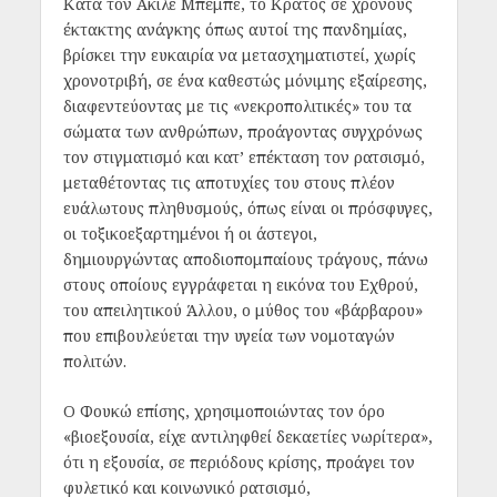
Κατά τον Ακίλε Μπέμπε, το Κράτος σε χρόνους
έκτακτης ανάγκης όπως αυτοί της πανδημίας,
βρίσκει την ευκαιρία να μετασχηματιστεί, χωρίς
χρονοτριβή, σε ένα καθεστώς μόνιμης εξαίρεσης,
διαφεντεύοντας με τις «νεκροπολιτικές» του τα
σώματα των ανθρώπων, προάγοντας συγχρόνως
τον στιγματισμό και κατ’ επέκταση τον ρατσισμό,
μεταθέτοντας τις αποτυχίες του στους πλέον
ευάλωτους πληθυσμούς, όπως είναι οι πρόσφυγες,
οι τοξικοεξαρτημένοι ή οι άστεγοι,
δημιουργώντας αποδιοπομπαίους τράγους, πάνω
στους οποίους εγγράφεται η εικόνα του Εχθρού,
του απειλητικού Άλλου, ο μύθος του «βάρβαρου»
που επιβουλεύεται την υγεία των νομοταγών
πολιτών.
Ο Φουκώ επίσης, χρησιμοποιώντας τον όρο
«βιοεξουσία, είχε αντιληφθεί δεκαετίες νωρίτερα»,
ότι η εξουσία, σε περιόδους κρίσης, προάγει τον
φυλετικό και κοινωνικό ρατσισμό,