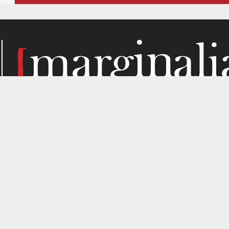
Κάθε μήνα, το Marginalia αναζητά την ύλη του στα σημεί
παραγωγής. Σε όσα μας ενδιαφέρουν από κριτική σκοπιά. Κ
gned by
4SHARE
&
кʊʟᴀ
.