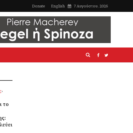
Donate
English
7 Αυγούστου, 2026
Σ
•
ι το
ης:
λεύει