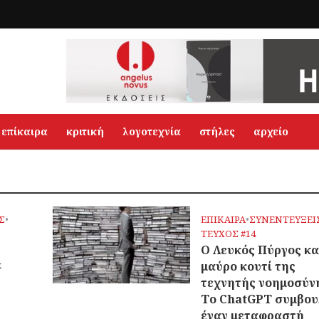
επίκαιρα
κριτική
λογοτεχνία
στήλες
αρχείο
Σ
•
ΕΠΙΚΑΙΡΑ
•
ΣΥΝΕΝΤΕΥΞΕΙ
ΤΕΥΧΟΣ #14
Ο Λευκός Πύργος κα
&
μαύρο κουτί της
τεχνητής νοημοσύν
Το ChatGPT συμβου
έναν μεταφραστή