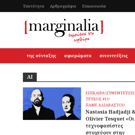
Ταυτότητα
Αρθρογράφοι
Επικοινωνία
της σύνταξης
αφιερώματα
συνεντεύξεις
AI
ΕΠΙΚΑΙΡΑ
•
ΣΥΝΕΝΤΕΥΞΕΙ
ΤΕΥΧΟΣ #15
•
ΠΑΜΕ ΑΔΙΑΒΑΣΤΟΙ!
Nastasia Hadjadji 
Olivier Tesquet «Οι
τεχνοφασίστες
στοχεύουν στην