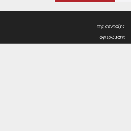
της σύνταξης
αφιερώματα
συνεντεύξεις
επίκαιρα
κριτική
λογοτεχνία
στήλες
αρχείο
Copyright © 2018. Manufactured by
Sociality
- Desi