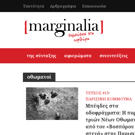
Ταυτότητα
Αρθρογράφοι
Επικοινωνία
της σύνταξης
αφιερώματα
συνεντεύξεις
οθωμανοί
ΤΕΥΧΟΣ #13
•
ΠΑΡΙΣΙΝΗ ΚΟΜΜΟΥΝΑ
Μπέηδες στα
οδοφράγματα: Η πο
τριών Νέων Οθωμα
από του «Βοσπόρου
στενά» στην Παρισ