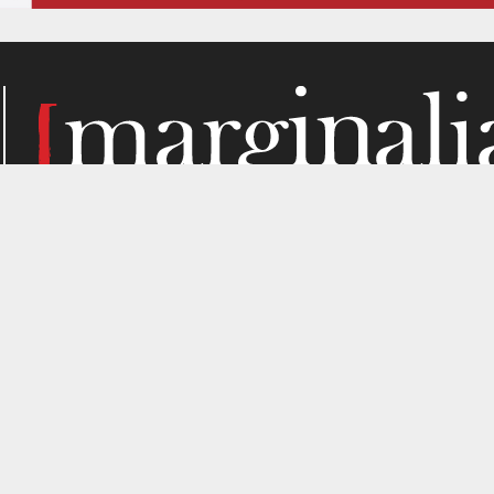
Κάθε μήνα, το Marginalia αναζητά την ύλη του στα σημεί
παραγωγής. Σε όσα μας ενδιαφέρουν από κριτική σκοπιά. Κ
gned by
4SHARE
&
кʊʟᴀ
.