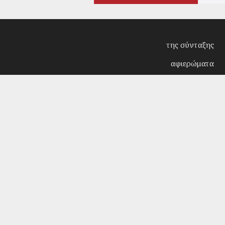
της σύνταξης
αφιερώματα
συνεντεύξεις
επίκαιρα
κριτική
λογοτεχνία
στήλες
αρχείο
Copyright © 2018. Manufactured by
Sociality
- Desi