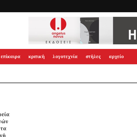
επίκαιρα
κριτική
λογοτεχνία
στήλες
αρχείο
ρεία
νών
 τα
ινή