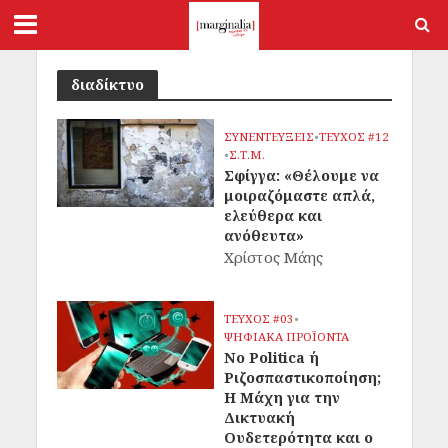
διαδίκτυο
ΣΥΝΕΝΤΕΥΞΕΙΣ
•
ΤΕΥΧΟΣ #12
•
Σ.Τ.Μ.
Σφίγγα: «Θέλουμε να
μοιραζόμαστε απλά,
ελεύθερα και
ανόθευτα»
Χρίστος Μάης
ΤΕΥΧΟΣ #03
•
ΨΗΦΙΑΚΑ ΠΡΟΪΟΝΤΑ
No Politica ή
Ριζοσπαστικοποίηση;
Η Μάχη για την
Δικτυακή
Ουδετερότητα και ο