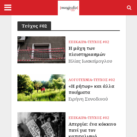
Τεύχος #02
ΕΠΙΚΑΙΡΑ
•
ΤΕΥΧΟΣ #02
Η μάχη των
πλειστηριασμών
Ηλίας Ιωακείμογλου
ΛΟΓΟΤΕΧΝΙΑ
•
ΤΕΥΧΟΣ #02
«Η ρήτωρ» και άλλα
ποιήματα
Ειρήνη Συνοδινού
ΕΠΙΚΑΙΡΑ
•
ΤΕΥΧΟΣ #02
Απεργία: ένα κόκκινο
πανί για τον
καπιταλισμό