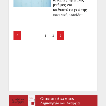
ιστορίες: έμφυλες
μνήμες και
καθεστώτα γνώσης
Βασιλική Καϊσίδου
1
2
3