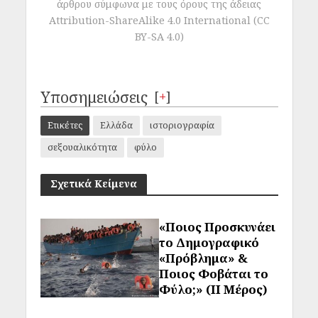
άρθρου σύμφωνα με τους όρους της άδειας
Attribution-ShareAlike 4.0 International (CC
BY-SA 4.0)
Υποσημειώσεις
[
+
]
Ετικέτες
Ελλάδα
ιστοριογραφία
σεξουαλικότητα
φύλο
Σχετικά Κείμενα
«Ποιος Προσκυνάει
το Δημογραφικό
«Πρόβλημα» &
Ποιος Φοβάται το
Φύλο;» (ΙΙ Μέρος)