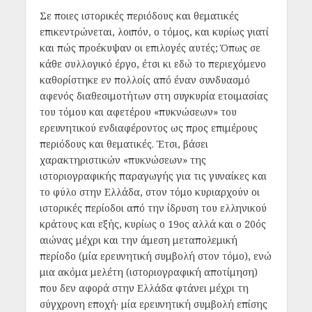
Σε ποιες ιστορικές περιόδους και θεματικές
επικεντρώνεται, λοιπόν, ο τόμος, και κυρίως γιατί
και πώς προέκυψαν οι επιλογές αυτές; Όπως σε
κάθε συλλογικό έργο, έτσι κι εδώ το περιεχόμενο
καθορίστηκε εν πολλοίς από έναν συνδυασμό
αφενός διαθεσιμοτήτων στη συγκυρία ετοιμασίας
του τόμου και αφετέρου «πυκνώσεων» του
ερευνητικού ενδιαφέροντος ως προς επιμέρους
περιόδους και θεματικές. Έτσι, βάσει
χαρακτηριστικών «πυκνώσεων» της
ιστοριογραφικής παραγωγής για τις γυναίκες και
το φύλο στην Ελλάδα, στον τόμο κυριαρχούν οι
ιστορικές περίοδοι από την ίδρυση του ελληνικού
κράτους και εξής, κυρίως ο 19ος αλλά και ο 20ός
αιώνας μέχρι και την άμεση μεταπολεμική
περίοδο (μία ερευνητική συμβολή στον τόμο), ενώ
μια ακόμα μελέτη (ιστοριογραφική αποτίμηση)
που δεν αφορά στην Ελλάδα φτάνει μέχρι τη
σύγχρονη εποχή· μία ερευνητική συμβολή επίσης