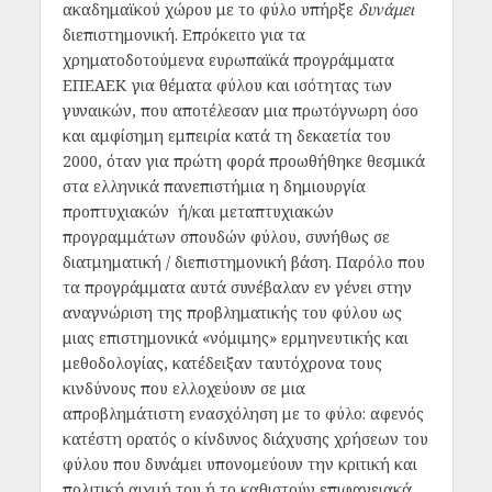
ακαδημαϊκού χώρου με το φύλο υπήρξε
δυνάμει
διεπιστημονική. Επρόκειτο για τα
χρηματοδοτούμενα ευρωπαϊκά προγράμματα
ΕΠΕΑΕΚ για θέματα φύλου και ισότητας των
γυναικών, που αποτέλεσαν μια πρωτόγνωρη όσο
και αμφίσημη εμπειρία κατά τη δεκαετία του
2000, όταν για πρώτη φορά προωθήθηκε θεσμικά
στα ελληνικά πανεπιστήμια η δημιουργία
προπτυχιακών ή/και μεταπτυχιακών
προγραμμάτων σπουδών φύλου, συνήθως σε
διατμηματική / διεπιστημονική βάση. Παρόλο που
τα προγράμματα αυτά συνέβαλαν εν γένει στην
αναγνώριση της προβληματικής του φύλου ως
μιας επιστημονικά «νόμιμης» ερμηνευτικής και
μεθοδολογίας, κατέδειξαν ταυτόχρονα τους
κινδύνους που ελλοχεύουν σε μια
απροβλημάτιστη ενασχόληση με το φύλο: αφενός
κατέστη ορατός ο κίνδυνος διάχυσης χρήσεων του
φύλου που δυνάμει υπονομεύουν την κριτική και
πολιτική αιχμή του ή το καθιστούν επιφανειακά