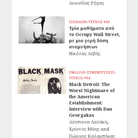
Λεωνίδας Ρήγας
ΕΠΙΚΑΙΡΑ
•
ΤΕΥΧΟΣ #06
Τρία μαθήματα από
το Occupy Wall Street,
με μια γερή δόση
αναμνήσεων
Νικόλας Λεβής
ENGLISH
•
ΣΥΝΕΝΤΕΥΞΕΙΣ
•
ΤΕΥΧΟΣ #04
Black Detroit: The
Worst Nightmare of
the American
Establishment:
Interview with Dan
Georgakas
Δέσποινα Λαλάκη
,
Χρίστος Μάης
and
Γιώργος Καλαμπόκας